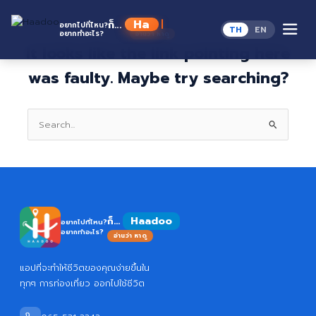
Skip
to
This page doesn't seem to exist.
H
ก็...
อยากไปที่ไหน?
TH
EN
content
อยากทำอะไร?
อ่านว่า หาดู
It looks like the link pointing here
was faulty. Maybe try searching?
Search
for:
Haadoo
ก็...
อยากไปที่ไหน?
อยากทำอะไร?
อ่านว่า หาดู
แอปที่จะทำให้ชีวิตของคุณง่ายขึ้นใน
ทุกๆ การท่องเที่ยว ออกไปใช้ชีวิต