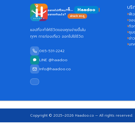
บริ
Haad
ก็...
อยากไปที่ไหน?
ฟีเจ
อยากทำอะไร?
อ่านว่า หาดู
จอง
กิจ
แอปที่จะทำให้ชีวิตของคุณง่ายขึ้นใน
ชุม
ทุกๆ การท่องเที่ยว ออกไปใช้ชีวิต
ข่า
บท
065-531-2242
LINE @haadoo
Info@haadoo.co
Copyright © 2025–2026
Haadoo.co
— All rights reserved.