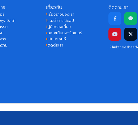
การ
เกี่ยวกับ
ติดตามเรา
อร์
เรื่องราวของเรา
พูลวิลล่า
แนะนำการใช้แอป
กรรม
คู่มือท่องเที่ยว
ชน
ลงทะเบียนพาร์ทเนอร์
วสาร
เป็นเอเจนซี่
ความ
ติดต่อเรา
linktr.ee/haa