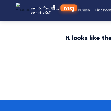
Skip
หาดู
ก็...
to
อยากไปที่ไหน?
หน้าแรก
เรื่องราวข
อยากทำอะไร?
content
It looks like t