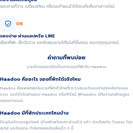
สอบถามที่ว่าง เปรียบเทียบ หรือขอคำแนะนำได้ตรงกับทีมงานทางไลน์
06
จองง่าย ผ่านแอปหรือ LINE
เลือกที่พัก เช็กวันว่าง และทักสอบถามได้ในไม่กี่ขั้นตอน สะดวกทุกอุปกรณ์
คำถามที่พบบ่อย
รวมคำถามยอดฮิตเรื่องการจองที่พักกับ Haadoo
Haadoo คืออะไร จองที่พักได้จริงไหม
Haadoo คือแพลตฟอร์มรวมที่พักทั่วไทยที่ตรวจสอบเจ้าของบ้านทุกหลังก่อนลง
ระบบ จองได้จริงผ่านแอป Haadoo หรือทักไลน์ @haadoo มีทีมงานคนไทยดูแล
ตลอดการจอง
Haadoo มีที่พักประเภทไหนบ้าง
ปัจจุบันเปิดจองพูลวิลล่า (บ้านพักพร้อมสระส่วนตัว) แล้ว ส่วนรีสอร์ต โรงแรม โฮม
สเตย์ และโฮสเทล กำลังทยอยเปิดเพิ่มเร็ว ๆ นี้