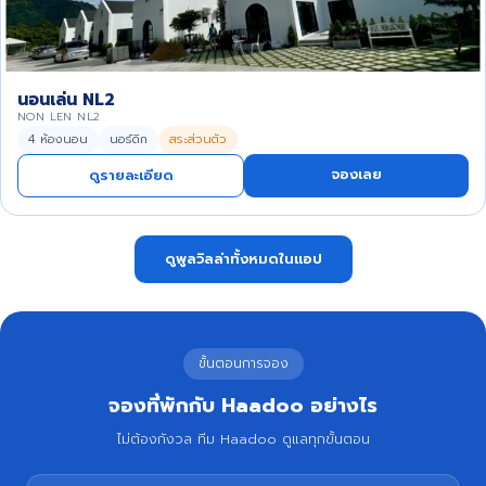
นอนเล่น NL2
NON LEN NL2
4 ห้องนอน
นอร์ดิก
สระส่วนตัว
จองเลย
ดูรายละเอียด
ดูพูลวิลล่าทั้งหมดในแอป
ขั้นตอนการจอง
จองที่พักกับ Haadoo อย่างไร
ไม่ต้องกังวล ทีม Haadoo ดูแลทุกขั้นตอน