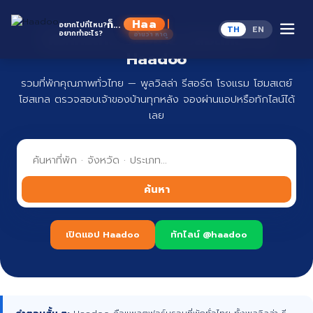
Skip
to
ก็...
อยากไปที่ไหน?
TH
EN
content
อยากทำอะไร?
ที่พักทั่วไทย จองง่าย ปลอดภัย กับ
Haadoo
รวมที่พักคุณภาพทั่วไทย — พูลวิลล่า รีสอร์ต โรงแรม โฮมสเตย์
โฮสเทล ตรวจสอบเจ้าของบ้านทุกหลัง จองผ่านแอปหรือทักไลน์ได้
เลย
ค้นหา
เปิดแอป Haadoo
ทักไลน์ @haadoo