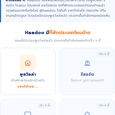
คำตอบสั้น ๆ:
Haadoo คือแพลตฟอร์มรวมที่พักทั่วไทย ทั้งพูลวิลล่า รี
สอร์ต โรงแรม โฮมสเตย์ และโฮสเทล ทุกที่พักตรวจสอบเจ้าของบ้านแล้ว
จองผ่านแอปหรือทักไลน์ @haadoo ได้ทันที ราคาโปร่งใส ปลอดภัย มีทีม
งานคนไทยดูแล ปัจจุบันเปิดจองพูลวิลล่าแล้ว ประเภทอื่นกำลังทยอยเปิดเพิ่ม
Haadoo มี
ที่พักประเภทไหนบ้าง
ตอนนี้เปิดจองพูลวิลล่าแล้ว ประเภทอื่นกำลังทยอยเปิดเร็ว ๆ นี้
เร็ว ๆ นี้
พูลวิลล่า
รีสอร์ต
บ้านพักพร้อมสระส่วนตัว
ริมทะเล ภูเขา ธรรมชาติ
จองได้เลย →
เร็ว ๆ นี้
เร็ว ๆ นี้