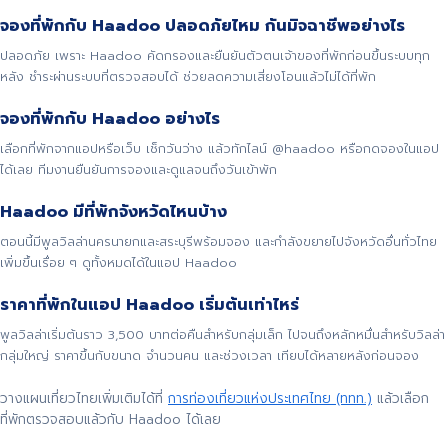
จองที่พักกับ Haadoo ปลอดภัยไหม กันมิจฉาชีพอย่างไร
ปลอดภัย เพราะ Haadoo คัดกรองและยืนยันตัวตนเจ้าของที่พักก่อนขึ้นระบบทุก
หลัง ชำระผ่านระบบที่ตรวจสอบได้ ช่วยลดความเสี่ยงโอนแล้วไม่ได้ที่พัก
จองที่พักกับ Haadoo อย่างไร
เลือกที่พักจากแอปหรือเว็บ เช็กวันว่าง แล้วทักไลน์ @haadoo หรือกดจองในแอป
ได้เลย ทีมงานยืนยันการจองและดูแลจนถึงวันเข้าพัก
Haadoo มีที่พักจังหวัดไหนบ้าง
ตอนนี้มีพูลวิลล่านครนายกและสระบุรีพร้อมจอง และกำลังขยายไปจังหวัดอื่นทั่วไทย
เพิ่มขึ้นเรื่อย ๆ ดูทั้งหมดได้ในแอป Haadoo
ราคาที่พักในแอป Haadoo เริ่มต้นเท่าไหร่
พูลวิลล่าเริ่มต้นราว 3,500 บาทต่อคืนสำหรับกลุ่มเล็ก ไปจนถึงหลักหมื่นสำหรับวิลล่า
กลุ่มใหญ่ ราคาขึ้นกับขนาด จำนวนคน และช่วงเวลา เทียบได้หลายหลังก่อนจอง
วางแผนเที่ยวไทยเพิ่มเติมได้ที่
การท่องเที่ยวแห่งประเทศไทย (ททท.)
แล้วเลือก
ที่พักตรวจสอบแล้วกับ Haadoo ได้เลย