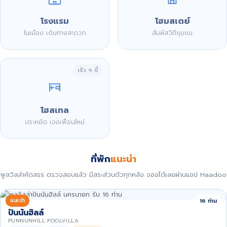
โรงแรม
โฮมสเตย์
ในเมือง เดินทางสะดวก
สัมผัสวิถีชุมชน
เร็ว ๆ นี้
โฮสเทล
ประหยัด เจอเพื่อนใหม่
ที่พัก
แนะนำ
พูลวิลล่าคัดสรร ตรวจสอบแล้ว มีสระส่วนตัวทุกหลัง จองได้เลยผ่านแอป Haadoo
แนะนำ
16 ท่าน
ปันนันฮิลล์
PUNNUNHILL POOLVILLA