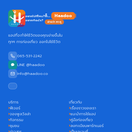
Ha
ก็...
อยากไปที่ไหน?
อยากทำอะไร?
อ่านว่า หาดู
แอปที่จะทำให้ชีวิตของคุณง่ายขึ้นใน
ทุกๆ การท่องเที่ยว ออกไปใช้ชีวิต
065-531-2242
LINE @haadoo
Info@haadoo.co
บริการ
เกี่ยวกับ
ฟีเจอร์
เรื่องราวของเรา
จองพูลวิลล่า
แนะนำการใช้แอป
กิจกรรม
คู่มือท่องเที่ยว
ชุมชน
ลงทะเบียนพาร์ทเนอร์
ข่าวสาร
เป็นเอเจนซี่