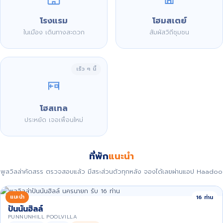
โรงแรม
โฮมสเตย์
ในเมือง เดินทางสะดวก
สัมผัสวิถีชุมชน
เร็ว ๆ นี้
โฮสเทล
ประหยัด เจอเพื่อนใหม่
ที่พัก
แนะนำ
พูลวิลล่าคัดสรร ตรวจสอบแล้ว มีสระส่วนตัวทุกหลัง จองได้เลยผ่านแอป Haadoo
แนะนำ
16 ท่าน
ปันนันฮิลล์
PUNNUNHILL POOLVILLA