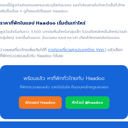
ตอนนี้มีพูลวิลล่านครนายกและสระบุรีพร้อมจอง และกำลังขยายไปจังหวัดอื่นทั่วไทย
เพิ่มขึ้นเรื่อย ๆ ดูทั้งหมดได้ในแอป Haadoo
ราคาที่พักในแอป Haadoo เริ่มต้นเท่าไหร่
พูลวิลล่าเริ่มต้นราว 3,500 บาทต่อคืนสำหรับกลุ่มเล็ก ไปจนถึงหลักหมื่นสำหรับวิลล่า
กลุ่มใหญ่ ราคาขึ้นกับขนาด จำนวนคน และช่วงเวลา เทียบได้หลายหลังก่อนจอง
วางแผนเที่ยวไทยเพิ่มเติมได้ที่
การท่องเที่ยวแห่งประเทศไทย (ททท.)
แล้วเลือก
ที่พักตรวจสอบแล้วกับ Haadoo ได้เลย
พร้อมแล้ว หาที่พักทั่วไทยกับ Haadoo
ที่พักตรวจสอบแล้ว ราคาโปร่งใส ทีมงานคนไทยดูแลตลอด
เปิดแอป Haadoo
ทักไลน์ @haadoo