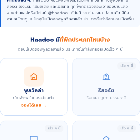
คำตอบสั้น ๆ:
Haadoo คือแพลตฟอร์มรวมที่พักทั่วไทย ทั้งพูลวิลล่า รี
สอร์ต โรงแรม โฮมสเตย์ และโฮสเทล ทุกที่พักตรวจสอบเจ้าของบ้านแล้ว
จองผ่านแอปหรือทักไลน์ @haadoo ได้ทันที ราคาโปร่งใส ปลอดภัย มีทีม
งานคนไทยดูแล ปัจจุบันเปิดจองพูลวิลล่าแล้ว ประเภทอื่นกำลังทยอยเปิดเพิ่ม
Haadoo มี
ที่พักประเภทไหนบ้าง
ตอนนี้เปิดจองพูลวิลล่าแล้ว ประเภทอื่นกำลังทยอยเปิดเร็ว ๆ นี้
เร็ว ๆ นี้
พูลวิลล่า
รีสอร์ต
บ้านพักพร้อมสระส่วนตัว
ริมทะเล ภูเขา ธรรมชาติ
จองได้เลย →
เร็ว ๆ นี้
เร็ว ๆ นี้