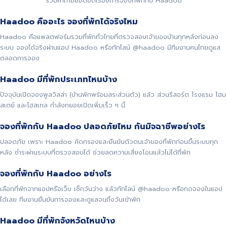
รวมคำถามยอดฮิตเรื่องการจองที่พักกับ Haadoo
Haadoo คืออะไร จองที่พักได้จริงไหม
Haadoo คือแพลตฟอร์มรวมที่พักทั่วไทยที่ตรวจสอบเจ้าของบ้านทุกหลังก่อนลง
ระบบ จองได้จริงผ่านแอป Haadoo หรือทักไลน์ @haadoo มีทีมงานคนไทยดูแล
ตลอดการจอง
Haadoo มีที่พักประเภทไหนบ้าง
ปัจจุบันเปิดจองพูลวิลล่า (บ้านพักพร้อมสระส่วนตัว) แล้ว ส่วนรีสอร์ต โรงแรม โฮม
สเตย์ และโฮสเทล กำลังทยอยเปิดเพิ่มเร็ว ๆ นี้
จองที่พักกับ Haadoo ปลอดภัยไหม กันมิจฉาชีพอย่างไร
ปลอดภัย เพราะ Haadoo คัดกรองและยืนยันตัวตนเจ้าของที่พักก่อนขึ้นระบบทุก
หลัง ชำระผ่านระบบที่ตรวจสอบได้ ช่วยลดความเสี่ยงโอนแล้วไม่ได้ที่พัก
จองที่พักกับ Haadoo อย่างไร
เลือกที่พักจากแอปหรือเว็บ เช็กวันว่าง แล้วทักไลน์ @haadoo หรือกดจองในแอป
ได้เลย ทีมงานยืนยันการจองและดูแลจนถึงวันเข้าพัก
Haadoo มีที่พักจังหวัดไหนบ้าง