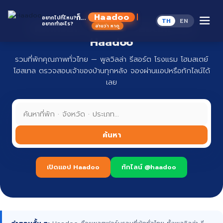
Skip
to
Haadoo
ก็...
อยากไปที่ไหน?
TH
EN
content
อยากทำอะไร?
ที่พักทั่วไทย จองง่าย ปลอดภัย กับ
อ่านว่า หาดู
Haadoo
รวมที่พักคุณภาพทั่วไทย — พูลวิลล่า รีสอร์ต โรงแรม โฮมสเตย์
โฮสเทล ตรวจสอบเจ้าของบ้านทุกหลัง จองผ่านแอปหรือทักไลน์ได้
เลย
ค้นหา
เปิดแอป Haadoo
ทักไลน์ @haadoo