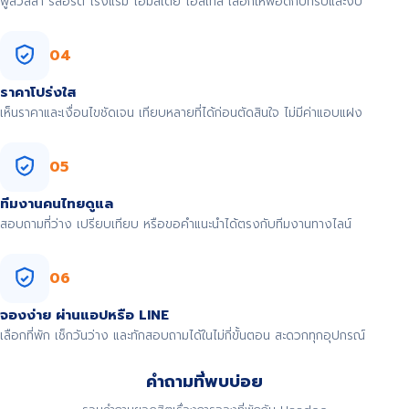
พูลวิลล่า รีสอร์ต โรงแรม โฮมสเตย์ โฮสเทล เลือกให้พอดีกับทริปและงบ
04
ราคาโปร่งใส
เห็นราคาและเงื่อนไขชัดเจน เทียบหลายที่ได้ก่อนตัดสินใจ ไม่มีค่าแอบแฝง
05
ทีมงานคนไทยดูแล
สอบถามที่ว่าง เปรียบเทียบ หรือขอคำแนะนำได้ตรงกับทีมงานทางไลน์
06
จองง่าย ผ่านแอปหรือ LINE
เลือกที่พัก เช็กวันว่าง และทักสอบถามได้ในไม่กี่ขั้นตอน สะดวกทุกอุปกรณ์
คำถามที่พบบ่อย