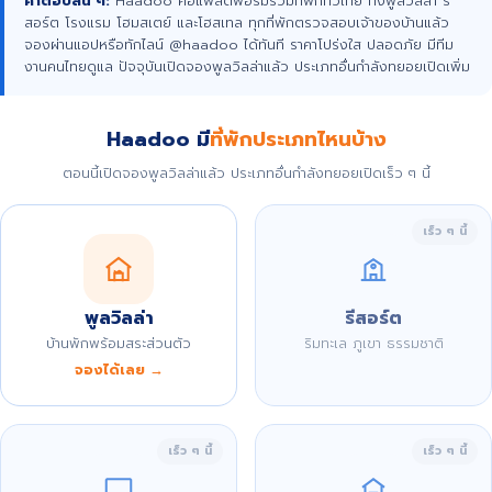
คำตอบสั้น ๆ:
Haadoo คือแพลตฟอร์มรวมที่พักทั่วไทย ทั้งพูลวิลล่า รี
สอร์ต โรงแรม โฮมสเตย์ และโฮสเทล ทุกที่พักตรวจสอบเจ้าของบ้านแล้ว
จองผ่านแอปหรือทักไลน์ @haadoo ได้ทันที ราคาโปร่งใส ปลอดภัย มีทีม
งานคนไทยดูแล ปัจจุบันเปิดจองพูลวิลล่าแล้ว ประเภทอื่นกำลังทยอยเปิดเพิ่ม
Haadoo มี
ที่พักประเภทไหนบ้าง
ตอนนี้เปิดจองพูลวิลล่าแล้ว ประเภทอื่นกำลังทยอยเปิดเร็ว ๆ นี้
เร็ว ๆ นี้
พูลวิลล่า
รีสอร์ต
บ้านพักพร้อมสระส่วนตัว
ริมทะเล ภูเขา ธรรมชาติ
จองได้เลย →
เร็ว ๆ นี้
เร็ว ๆ นี้