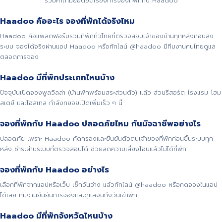
รวมคำถามยอดฮิตเรื่องการจองที่พักกับ Haadoo
Haadoo คืออะไร จองที่พักได้จริงไหม
Haadoo คือแพลตฟอร์มรวมที่พักทั่วไทยที่ตรวจสอบเจ้าของบ้านทุกหลังก่อนลง
ระบบ จองได้จริงผ่านแอป Haadoo หรือทักไลน์ @haadoo มีทีมงานคนไทยดูแล
ตลอดการจอง
Haadoo มีที่พักประเภทไหนบ้าง
ปัจจุบันเปิดจองพูลวิลล่า (บ้านพักพร้อมสระส่วนตัว) แล้ว ส่วนรีสอร์ต โรงแรม โฮม
สเตย์ และโฮสเทล กำลังทยอยเปิดเพิ่มเร็ว ๆ นี้
จองที่พักกับ Haadoo ปลอดภัยไหม กันมิจฉาชีพอย่างไร
ปลอดภัย เพราะ Haadoo คัดกรองและยืนยันตัวตนเจ้าของที่พักก่อนขึ้นระบบทุก
หลัง ชำระผ่านระบบที่ตรวจสอบได้ ช่วยลดความเสี่ยงโอนแล้วไม่ได้ที่พัก
จองที่พักกับ Haadoo อย่างไร
เลือกที่พักจากแอปหรือเว็บ เช็กวันว่าง แล้วทักไลน์ @haadoo หรือกดจองในแอป
ได้เลย ทีมงานยืนยันการจองและดูแลจนถึงวันเข้าพัก
Haadoo มีที่พักจังหวัดไหนบ้าง