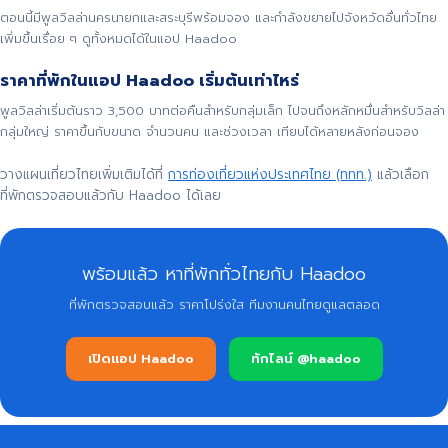
ตอนนี้มีพูลวิลล่านครนายกและสระบุรีพร้อมจอง และกำลังขยายไปจังหวัดอื่นทั่วไทย
เพิ่มขึ้นเรื่อย ๆ ดูทั้งหมดได้ในแอป Haadoo
ราคาที่พักในแอป Haadoo เริ่มต้นเท่าไหร่
พูลวิลล่าเริ่มต้นราว 3,500 บาทต่อคืนสำหรับกลุ่มเล็ก ไปจนถึงหลักหมื่นสำหรับวิลล่า
กลุ่มใหญ่ ราคาขึ้นกับขนาด จำนวนคน และช่วงเวลา เทียบได้หลายหลังก่อนจอง
วางแผนเที่ยวไทยเพิ่มเติมได้ที่
การท่องเที่ยวแห่งประเทศไทย (ททท.)
แล้วเลือก
ที่พักตรวจสอบแล้วกับ Haadoo ได้เลย
พร้อมแล้ว หาที่พักทั่วไทยกับ Haadoo
ที่พักตรวจสอบแล้ว ราคาโปร่งใส ทีมงานคนไทยดูแลตลอด
เปิดแอป Haadoo
ทักไลน์ @haadoo