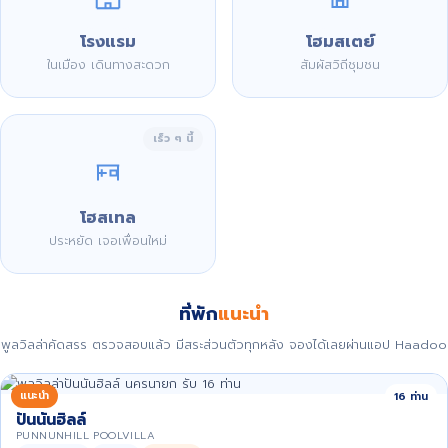
โรงแรม
โฮมสเตย์
ในเมือง เดินทางสะดวก
สัมผัสวิถีชุมชน
เร็ว ๆ นี้
โฮสเทล
ประหยัด เจอเพื่อนใหม่
ที่พัก
แนะนำ
พูลวิลล่าคัดสรร ตรวจสอบแล้ว มีสระส่วนตัวทุกหลัง จองได้เลยผ่านแอป Haadoo
แนะนำ
16 ท่าน
ปันนันฮิลล์
PUNNUNHILL POOLVILLA