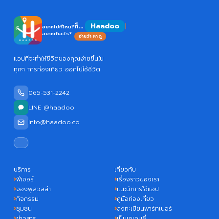
Ha
ก็...
อยากไปที่ไหน?
อยากทำอะไร?
อ่านว่า หาดู
แอปที่จะทำให้ชีวิตของคุณง่ายขึ้นใน
ทุกๆ การท่องเที่ยว ออกไปใช้ชีวิต
065-531-2242
LINE @haadoo
Info@haadoo.co
บริการ
เกี่ยวกับ
ฟีเจอร์
เรื่องราวของเรา
จองพูลวิลล่า
แนะนำการใช้แอป
กิจกรรม
คู่มือท่องเที่ยว
ชุมชน
ลงทะเบียนพาร์ทเนอร์
ข่าวสาร
เป็นเอเจนซี่