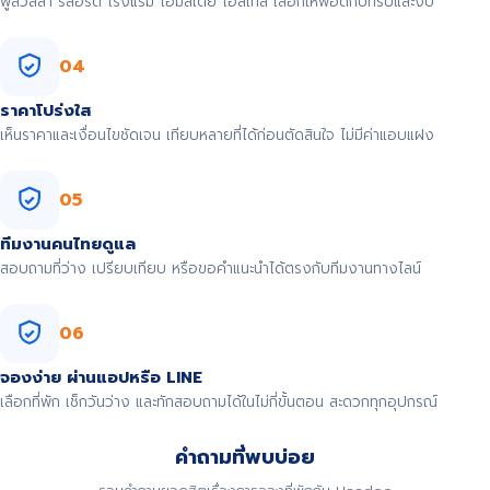
พูลวิลล่า รีสอร์ต โรงแรม โฮมสเตย์ โฮสเทล เลือกให้พอดีกับทริปและงบ
04
ราคาโปร่งใส
เห็นราคาและเงื่อนไขชัดเจน เทียบหลายที่ได้ก่อนตัดสินใจ ไม่มีค่าแอบแฝง
05
ทีมงานคนไทยดูแล
สอบถามที่ว่าง เปรียบเทียบ หรือขอคำแนะนำได้ตรงกับทีมงานทางไลน์
06
จองง่าย ผ่านแอปหรือ LINE
เลือกที่พัก เช็กวันว่าง และทักสอบถามได้ในไม่กี่ขั้นตอน สะดวกทุกอุปกรณ์
คำถามที่พบบ่อย