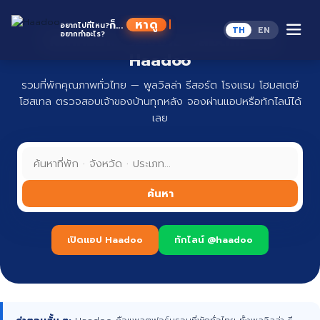
Skip
to
หาดู
ก็...
อยากไปที่ไหน?
TH
EN
content
อยากทำอะไร?
ที่พักทั่วไทย จองง่าย ปลอดภัย กับ
Haadoo
รวมที่พักคุณภาพทั่วไทย — พูลวิลล่า รีสอร์ต โรงแรม โฮมสเตย์
โฮสเทล ตรวจสอบเจ้าของบ้านทุกหลัง จองผ่านแอปหรือทักไลน์ได้
เลย
ค้นหา
เปิดแอป Haadoo
ทักไลน์ @haadoo