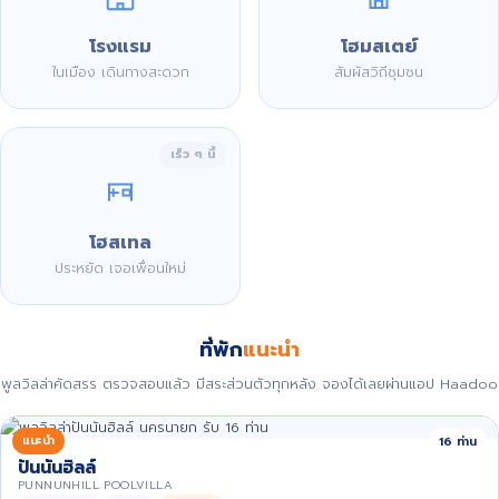
โรงแรม
โฮมสเตย์
ในเมือง เดินทางสะดวก
สัมผัสวิถีชุมชน
เร็ว ๆ นี้
โฮสเทล
ประหยัด เจอเพื่อนใหม่
ที่พัก
แนะนำ
พูลวิลล่าคัดสรร ตรวจสอบแล้ว มีสระส่วนตัวทุกหลัง จองได้เลยผ่านแอป Haadoo
แนะนำ
16 ท่าน
ปันนันฮิลล์
PUNNUNHILL POOLVILLA