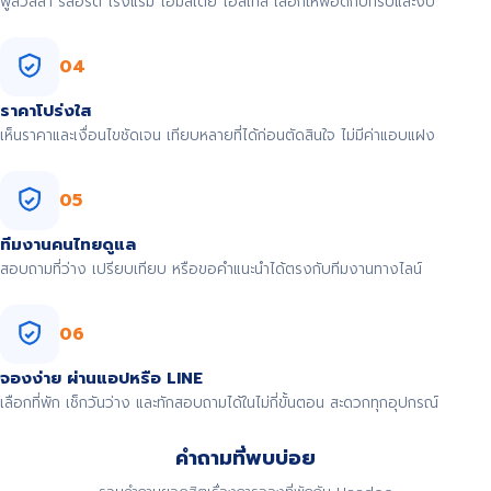
พูลวิลล่า รีสอร์ต โรงแรม โฮมสเตย์ โฮสเทล เลือกให้พอดีกับทริปและงบ
04
ราคาโปร่งใส
เห็นราคาและเงื่อนไขชัดเจน เทียบหลายที่ได้ก่อนตัดสินใจ ไม่มีค่าแอบแฝง
05
ทีมงานคนไทยดูแล
สอบถามที่ว่าง เปรียบเทียบ หรือขอคำแนะนำได้ตรงกับทีมงานทางไลน์
06
จองง่าย ผ่านแอปหรือ LINE
เลือกที่พัก เช็กวันว่าง และทักสอบถามได้ในไม่กี่ขั้นตอน สะดวกทุกอุปกรณ์
คำถามที่พบบ่อย