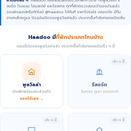
คำตอบสั้น ๆ:
Haadoo คือแพลตฟอร์มรวมที่พักทั่วไทย ทั้งพูลวิลล่า รี
สอร์ต โรงแรม โฮมสเตย์ และโฮสเทล ทุกที่พักตรวจสอบเจ้าของบ้านแล้ว
จองผ่านแอปหรือทักไลน์ @haadoo ได้ทันที ราคาโปร่งใส ปลอดภัย มีทีม
งานคนไทยดูแล ปัจจุบันเปิดจองพูลวิลล่าแล้ว ประเภทอื่นกำลังทยอยเปิดเพิ่ม
Haadoo มี
ที่พักประเภทไหนบ้าง
ตอนนี้เปิดจองพูลวิลล่าแล้ว ประเภทอื่นกำลังทยอยเปิดเร็ว ๆ นี้
เร็ว ๆ นี้
พูลวิลล่า
รีสอร์ต
บ้านพักพร้อมสระส่วนตัว
ริมทะเล ภูเขา ธรรมชาติ
จองได้เลย →
เร็ว ๆ นี้
เร็ว ๆ นี้