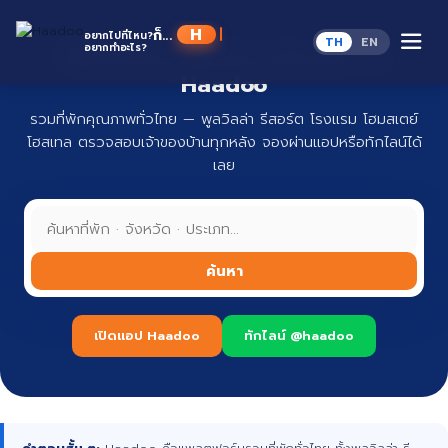
Skip
to
Haad
ก็...
อยากไปที่ไหน?
TH
EN
content
อยากทำอะไร?
ที่พักทั่วไทย จองง่าย ปลอดภัย กับ
Haadoo
รวมที่พักคุณภาพทั่วไทย — พูลวิลล่า รีสอร์ต โรงแรม โฮมสเตย์
โฮสเทล ตรวจสอบเจ้าของบ้านทุกหลัง จองผ่านแอปหรือทักไลน์ได้
เลย
ค้นหา
เปิดแอป Haadoo
ทักไลน์ @haadoo