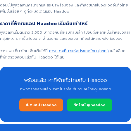
ตอนนี้มีพูลวิลล่านครนายกและสระบุรีพร้อมจอง และกำลังขยายไปจังหวัดอื่นทั่วไทย
เพิ่มขึ้นเรื่อย ๆ ดูทั้งหมดได้ในแอป Haadoo
ราคาที่พักในแอป Haadoo เริ่มต้นเท่าไหร่
พูลวิลล่าเริ่มต้นราว 3,500 บาทต่อคืนสำหรับกลุ่มเล็ก ไปจนถึงหลักหมื่นสำหรับวิลล่า
กลุ่มใหญ่ ราคาขึ้นกับขนาด จำนวนคน และช่วงเวลา เทียบได้หลายหลังก่อนจอง
วางแผนเที่ยวไทยเพิ่มเติมได้ที่
การท่องเที่ยวแห่งประเทศไทย (ททท.)
แล้วเลือก
ที่พักตรวจสอบแล้วกับ Haadoo ได้เลย
พร้อมแล้ว หาที่พักทั่วไทยกับ Haadoo
ที่พักตรวจสอบแล้ว ราคาโปร่งใส ทีมงานคนไทยดูแลตลอด
เปิดแอป Haadoo
ทักไลน์ @haadoo