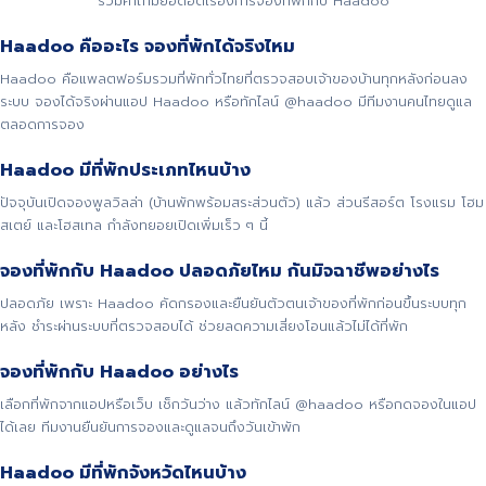
รวมคำถามยอดฮิตเรื่องการจองที่พักกับ Haadoo
Haadoo คืออะไร จองที่พักได้จริงไหม
Haadoo คือแพลตฟอร์มรวมที่พักทั่วไทยที่ตรวจสอบเจ้าของบ้านทุกหลังก่อนลง
ระบบ จองได้จริงผ่านแอป Haadoo หรือทักไลน์ @haadoo มีทีมงานคนไทยดูแล
ตลอดการจอง
Haadoo มีที่พักประเภทไหนบ้าง
ปัจจุบันเปิดจองพูลวิลล่า (บ้านพักพร้อมสระส่วนตัว) แล้ว ส่วนรีสอร์ต โรงแรม โฮม
สเตย์ และโฮสเทล กำลังทยอยเปิดเพิ่มเร็ว ๆ นี้
จองที่พักกับ Haadoo ปลอดภัยไหม กันมิจฉาชีพอย่างไร
ปลอดภัย เพราะ Haadoo คัดกรองและยืนยันตัวตนเจ้าของที่พักก่อนขึ้นระบบทุก
หลัง ชำระผ่านระบบที่ตรวจสอบได้ ช่วยลดความเสี่ยงโอนแล้วไม่ได้ที่พัก
จองที่พักกับ Haadoo อย่างไร
เลือกที่พักจากแอปหรือเว็บ เช็กวันว่าง แล้วทักไลน์ @haadoo หรือกดจองในแอป
ได้เลย ทีมงานยืนยันการจองและดูแลจนถึงวันเข้าพัก
Haadoo มีที่พักจังหวัดไหนบ้าง