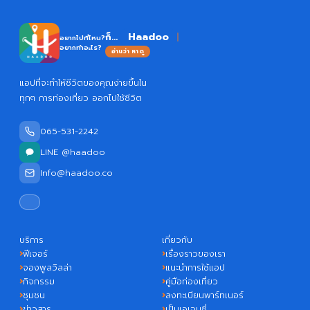
Haadoo
ก็...
อยากไปที่ไหน?
อยากทำอะไร?
อ่านว่า หาดู
แอปที่จะทำให้ชีวิตของคุณง่ายขึ้นใน
ทุกๆ การท่องเที่ยว ออกไปใช้ชีวิต
065-531-2242
LINE @haadoo
Info@haadoo.co
บริการ
เกี่ยวกับ
ฟีเจอร์
เรื่องราวของเรา
จองพูลวิลล่า
แนะนำการใช้แอป
กิจกรรม
คู่มือท่องเที่ยว
ชุมชน
ลงทะเบียนพาร์ทเนอร์
ข่าวสาร
เป็นเอเจนซี่