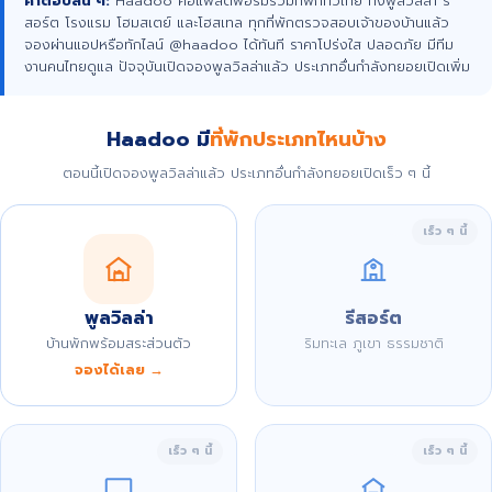
คำตอบสั้น ๆ:
Haadoo คือแพลตฟอร์มรวมที่พักทั่วไทย ทั้งพูลวิลล่า รี
สอร์ต โรงแรม โฮมสเตย์ และโฮสเทล ทุกที่พักตรวจสอบเจ้าของบ้านแล้ว
จองผ่านแอปหรือทักไลน์ @haadoo ได้ทันที ราคาโปร่งใส ปลอดภัย มีทีม
งานคนไทยดูแล ปัจจุบันเปิดจองพูลวิลล่าแล้ว ประเภทอื่นกำลังทยอยเปิดเพิ่ม
Haadoo มี
ที่พักประเภทไหนบ้าง
ตอนนี้เปิดจองพูลวิลล่าแล้ว ประเภทอื่นกำลังทยอยเปิดเร็ว ๆ นี้
เร็ว ๆ นี้
พูลวิลล่า
รีสอร์ต
บ้านพักพร้อมสระส่วนตัว
ริมทะเล ภูเขา ธรรมชาติ
จองได้เลย →
เร็ว ๆ นี้
เร็ว ๆ นี้