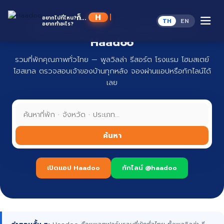
Skip
to
Haad
ก็...
อยากไปที่ไหน?
TH
EN
content
อยากทำอะไร?
ที่พักทั่วไทย จองง่าย ปลอดภัย กับ
Haadoo
รวมที่พักคุณภาพทั่วไทย — พูลวิลล่า รีสอร์ต โรงแรม โฮมสเตย์
โฮสเทล ตรวจสอบเจ้าของบ้านทุกหลัง จองผ่านแอปหรือทักไลน์ได้
เลย
ค้นหา
เปิดแอป Haadoo
ทักไลน์ @haadoo