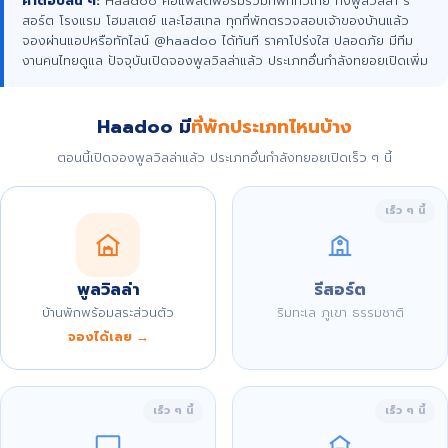
คำตอบสั้น ๆ:
Haadoo คือแพลตฟอร์มรวมที่พักทั่วไทย ทั้งพูลวิลล่า รี
สอร์ต โรงแรม โฮมสเตย์ และโฮสเทล ทุกที่พักตรวจสอบเจ้าของบ้านแล้ว
จองผ่านแอปหรือทักไลน์ @haadoo ได้ทันที ราคาโปร่งใส ปลอดภัย มีทีม
งานคนไทยดูแล ปัจจุบันเปิดจองพูลวิลล่าแล้ว ประเภทอื่นกำลังทยอยเปิดเพิ่ม
Haadoo มี
ที่พักประเภทไหนบ้าง
ตอนนี้เปิดจองพูลวิลล่าแล้ว ประเภทอื่นกำลังทยอยเปิดเร็ว ๆ นี้
เร็ว ๆ นี้
พูลวิลล่า
รีสอร์ต
บ้านพักพร้อมสระส่วนตัว
ริมทะเล ภูเขา ธรรมชาติ
จองได้เลย →
เร็ว ๆ นี้
เร็ว ๆ นี้