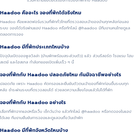
รวมคำถามยอดฮิตเรื่องการจองที่พักกับ Haadoo
Haadoo คืออะไร จองที่พักได้จริงไหม
Haadoo คือแพลตฟอร์มรวมที่พักทั่วไทยที่ตรวจสอบเจ้าของบ้านทุกหลังก่อนลง
ระบบ จองได้จริงผ่านแอป Haadoo หรือทักไลน์ @haadoo มีทีมงานคนไทยดูแล
ตลอดการจอง
Haadoo มีที่พักประเภทไหนบ้าง
ปัจจุบันเปิดจองพูลวิลล่า (บ้านพักพร้อมสระส่วนตัว) แล้ว ส่วนรีสอร์ต โรงแรม โฮม
สเตย์ และโฮสเทล กำลังทยอยเปิดเพิ่มเร็ว ๆ นี้
จองที่พักกับ Haadoo ปลอดภัยไหม กันมิจฉาชีพอย่างไร
ปลอดภัย เพราะ Haadoo คัดกรองและยืนยันตัวตนเจ้าของที่พักก่อนขึ้นระบบทุก
หลัง ชำระผ่านระบบที่ตรวจสอบได้ ช่วยลดความเสี่ยงโอนแล้วไม่ได้ที่พัก
จองที่พักกับ Haadoo อย่างไร
เลือกที่พักจากแอปหรือเว็บ เช็กวันว่าง แล้วทักไลน์ @haadoo หรือกดจองในแอป
ได้เลย ทีมงานยืนยันการจองและดูแลจนถึงวันเข้าพัก
Haadoo มีที่พักจังหวัดไหนบ้าง