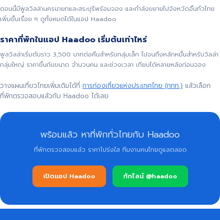
ตอนนี้มีพูลวิลล่านครนายกและสระบุรีพร้อมจอง และกำลังขยายไปจังหวัดอื่นทั่วไทย
เพิ่มขึ้นเรื่อย ๆ ดูทั้งหมดได้ในแอป Haadoo
ราคาที่พักในแอป Haadoo เริ่มต้นเท่าไหร่
พูลวิลล่าเริ่มต้นราว 3,500 บาทต่อคืนสำหรับกลุ่มเล็ก ไปจนถึงหลักหมื่นสำหรับวิลล่า
กลุ่มใหญ่ ราคาขึ้นกับขนาด จำนวนคน และช่วงเวลา เทียบได้หลายหลังก่อนจอง
วางแผนเที่ยวไทยเพิ่มเติมได้ที่
การท่องเที่ยวแห่งประเทศไทย (ททท.)
แล้วเลือก
ที่พักตรวจสอบแล้วกับ Haadoo ได้เลย
พร้อมแล้ว หาที่พักทั่วไทยกับ Haadoo
ที่พักตรวจสอบแล้ว ราคาโปร่งใส ทีมงานคนไทยดูแลตลอด
เปิดแอป Haadoo
ทักไลน์ @haadoo