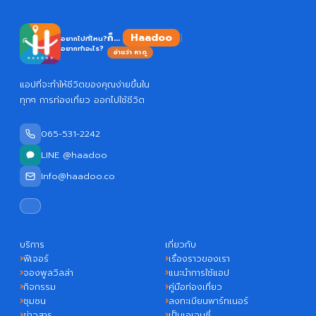
Haadoo
ก็...
อยากไปที่ไหน?
อยากทำอะไร?
อ่านว่า หาดู
แอปที่จะทำให้ชีวิตของคุณง่ายขึ้นใน
ทุกๆ การท่องเที่ยว ออกไปใช้ชีวิต
065-531-2242
LINE @haadoo
Info@haadoo.co
บริการ
เกี่ยวกับ
ฟีเจอร์
เรื่องราวของเรา
จองพูลวิลล่า
แนะนำการใช้แอป
กิจกรรม
คู่มือท่องเที่ยว
ชุมชน
ลงทะเบียนพาร์ทเนอร์
ข่าวสาร
เป็นเอเจนซี่