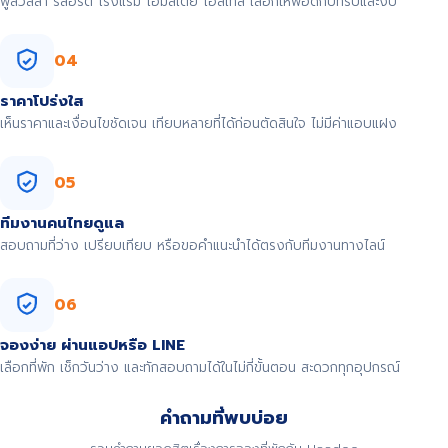
พูลวิลล่า รีสอร์ต โรงแรม โฮมสเตย์ โฮสเทล เลือกให้พอดีกับทริปและงบ
04
ราคาโปร่งใส
เห็นราคาและเงื่อนไขชัดเจน เทียบหลายที่ได้ก่อนตัดสินใจ ไม่มีค่าแอบแฝง
05
ทีมงานคนไทยดูแล
สอบถามที่ว่าง เปรียบเทียบ หรือขอคำแนะนำได้ตรงกับทีมงานทางไลน์
06
จองง่าย ผ่านแอปหรือ LINE
เลือกที่พัก เช็กวันว่าง และทักสอบถามได้ในไม่กี่ขั้นตอน สะดวกทุกอุปกรณ์
คำถามที่พบบ่อย