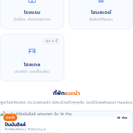
โรงแรม
โฮมสเตย์
ในเมือง เดินทางสะดวก
สัมผัสวิถีชุมชน
เร็ว ๆ นี้
โฮสเทล
ประหยัด เจอเพื่อนใหม่
ที่พัก
แนะนำ
พูลวิลล่าคัดสรร ตรวจสอบแล้ว มีสระส่วนตัวทุกหลัง จองได้เลยผ่านแอป Haadoo
แนะนำ
16 ท่าน
ปันนันฮิลล์
PUNNUNHILL POOLVILLA