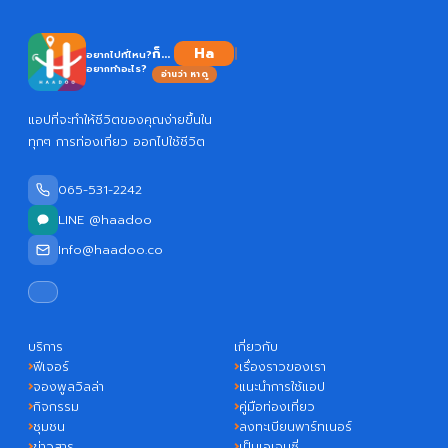
ก็...
อยากไปที่ไหน?
อยากทำอะไร?
อ่านว่า หาดู
แอปที่จะทำให้ชีวิตของคุณง่ายขึ้นใน
ทุกๆ การท่องเที่ยว ออกไปใช้ชีวิต
065-531-2242
LINE @haadoo
Info@haadoo.co
บริการ
เกี่ยวกับ
ฟีเจอร์
เรื่องราวของเรา
จองพูลวิลล่า
แนะนำการใช้แอป
กิจกรรม
คู่มือท่องเที่ยว
ชุมชน
ลงทะเบียนพาร์ทเนอร์
ข่าวสาร
เป็นเอเจนซี่