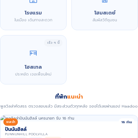
โรงแรม
โฮมสเตย์
ในเมือง เดินทางสะดวก
สัมผัสวิถีชุมชน
เร็ว ๆ นี้
โฮสเทล
ประหยัด เจอเพื่อนใหม่
ที่พัก
แนะนำ
พูลวิลล่าคัดสรร ตรวจสอบแล้ว มีสระส่วนตัวทุกหลัง จองได้เลยผ่านแอป Haadoo
แนะนำ
16 ท่าน
ปันนันฮิลล์
PUNNUNHILL POOLVILLA