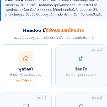
คำตอบสั้น ๆ:
Haadoo คือแพลตฟอร์มรวมที่พักทั่วไทย ทั้งพูลวิลล่า รี
สอร์ต โรงแรม โฮมสเตย์ และโฮสเทล ทุกที่พักตรวจสอบเจ้าของบ้านแล้ว
จองผ่านแอปหรือทักไลน์ @haadoo ได้ทันที ราคาโปร่งใส ปลอดภัย มีทีม
งานคนไทยดูแล ปัจจุบันเปิดจองพูลวิลล่าแล้ว ประเภทอื่นกำลังทยอยเปิดเพิ่ม
Haadoo มี
ที่พักประเภทไหนบ้าง
ตอนนี้เปิดจองพูลวิลล่าแล้ว ประเภทอื่นกำลังทยอยเปิดเร็ว ๆ นี้
เร็ว ๆ นี้
พูลวิลล่า
รีสอร์ต
บ้านพักพร้อมสระส่วนตัว
ริมทะเล ภูเขา ธรรมชาติ
จองได้เลย →
เร็ว ๆ นี้
เร็ว ๆ นี้