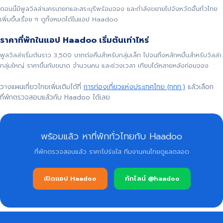
ตอนนี้มีพูลวิลล่านครนายกและสระบุรีพร้อมจอง และกำลังขยายไปจังหวัดอื่นทั่วไทย
เพิ่มขึ้นเรื่อย ๆ ดูทั้งหมดได้ในแอป Haadoo
ราคาที่พักในแอป Haadoo เริ่มต้นเท่าไหร่
พูลวิลล่าเริ่มต้นราว 3,500 บาทต่อคืนสำหรับกลุ่มเล็ก ไปจนถึงหลักหมื่นสำหรับวิลล่า
กลุ่มใหญ่ ราคาขึ้นกับขนาด จำนวนคน และช่วงเวลา เทียบได้หลายหลังก่อนจอง
วางแผนเที่ยวไทยเพิ่มเติมได้ที่
การท่องเที่ยวแห่งประเทศไทย (ททท.)
แล้วเลือก
ที่พักตรวจสอบแล้วกับ Haadoo ได้เลย
พร้อมแล้ว หาที่พักทั่วไทยกับ Haadoo
ที่พักตรวจสอบแล้ว ราคาโปร่งใส ทีมงานคนไทยดูแลตลอด
เปิดแอป Haadoo
ทักไลน์ @haadoo