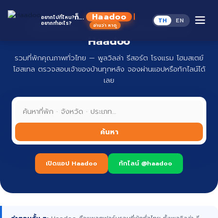
Skip
to
Haadoo
ก็...
อยากไปที่ไหน?
TH
EN
content
อยากทำอะไร?
ที่พักทั่วไทย จองง่าย ปลอดภัย กับ
อ่านว่า หาดู
Haadoo
รวมที่พักคุณภาพทั่วไทย — พูลวิลล่า รีสอร์ต โรงแรม โฮมสเตย์
โฮสเทล ตรวจสอบเจ้าของบ้านทุกหลัง จองผ่านแอปหรือทักไลน์ได้
เลย
ค้นหา
เปิดแอป Haadoo
ทักไลน์ @haadoo