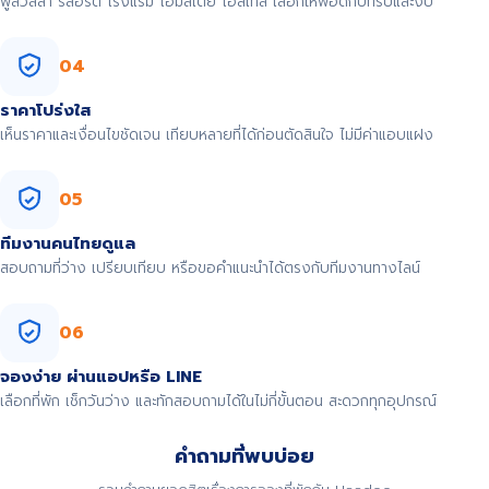
พูลวิลล่า รีสอร์ต โรงแรม โฮมสเตย์ โฮสเทล เลือกให้พอดีกับทริปและงบ
04
ราคาโปร่งใส
เห็นราคาและเงื่อนไขชัดเจน เทียบหลายที่ได้ก่อนตัดสินใจ ไม่มีค่าแอบแฝง
05
ทีมงานคนไทยดูแล
สอบถามที่ว่าง เปรียบเทียบ หรือขอคำแนะนำได้ตรงกับทีมงานทางไลน์
06
จองง่าย ผ่านแอปหรือ LINE
เลือกที่พัก เช็กวันว่าง และทักสอบถามได้ในไม่กี่ขั้นตอน สะดวกทุกอุปกรณ์
คำถามที่พบบ่อย