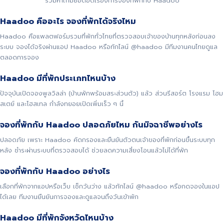
รวมคำถามยอดฮิตเรื่องการจองที่พักกับ Haadoo
Haadoo คืออะไร จองที่พักได้จริงไหม
Haadoo คือแพลตฟอร์มรวมที่พักทั่วไทยที่ตรวจสอบเจ้าของบ้านทุกหลังก่อนลง
ระบบ จองได้จริงผ่านแอป Haadoo หรือทักไลน์ @haadoo มีทีมงานคนไทยดูแล
ตลอดการจอง
Haadoo มีที่พักประเภทไหนบ้าง
ปัจจุบันเปิดจองพูลวิลล่า (บ้านพักพร้อมสระส่วนตัว) แล้ว ส่วนรีสอร์ต โรงแรม โฮม
สเตย์ และโฮสเทล กำลังทยอยเปิดเพิ่มเร็ว ๆ นี้
จองที่พักกับ Haadoo ปลอดภัยไหม กันมิจฉาชีพอย่างไร
ปลอดภัย เพราะ Haadoo คัดกรองและยืนยันตัวตนเจ้าของที่พักก่อนขึ้นระบบทุก
หลัง ชำระผ่านระบบที่ตรวจสอบได้ ช่วยลดความเสี่ยงโอนแล้วไม่ได้ที่พัก
จองที่พักกับ Haadoo อย่างไร
เลือกที่พักจากแอปหรือเว็บ เช็กวันว่าง แล้วทักไลน์ @haadoo หรือกดจองในแอป
ได้เลย ทีมงานยืนยันการจองและดูแลจนถึงวันเข้าพัก
Haadoo มีที่พักจังหวัดไหนบ้าง