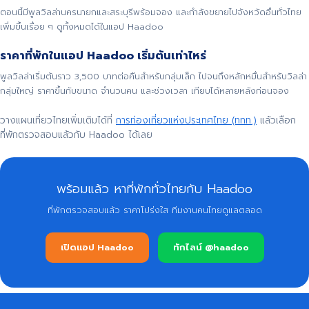
ตอนนี้มีพูลวิลล่านครนายกและสระบุรีพร้อมจอง และกำลังขยายไปจังหวัดอื่นทั่วไทย
เพิ่มขึ้นเรื่อย ๆ ดูทั้งหมดได้ในแอป Haadoo
ราคาที่พักในแอป Haadoo เริ่มต้นเท่าไหร่
พูลวิลล่าเริ่มต้นราว 3,500 บาทต่อคืนสำหรับกลุ่มเล็ก ไปจนถึงหลักหมื่นสำหรับวิลล่า
กลุ่มใหญ่ ราคาขึ้นกับขนาด จำนวนคน และช่วงเวลา เทียบได้หลายหลังก่อนจอง
วางแผนเที่ยวไทยเพิ่มเติมได้ที่
การท่องเที่ยวแห่งประเทศไทย (ททท.)
แล้วเลือก
ที่พักตรวจสอบแล้วกับ Haadoo ได้เลย
พร้อมแล้ว หาที่พักทั่วไทยกับ Haadoo
ที่พักตรวจสอบแล้ว ราคาโปร่งใส ทีมงานคนไทยดูแลตลอด
เปิดแอป Haadoo
ทักไลน์ @haadoo