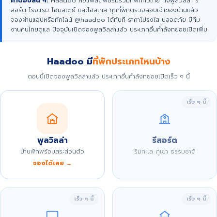
คำตอบสั้น ๆ:
Haadoo คือแพลตฟอร์มรวมที่พักทั่วไทย ทั้งพูลวิลล่า รี
สอร์ต โรงแรม โฮมสเตย์ และโฮสเทล ทุกที่พักตรวจสอบเจ้าของบ้านแล้ว
จองผ่านแอปหรือทักไลน์ @haadoo ได้ทันที ราคาโปร่งใส ปลอดภัย มีทีม
งานคนไทยดูแล ปัจจุบันเปิดจองพูลวิลล่าแล้ว ประเภทอื่นกำลังทยอยเปิดเพิ่ม
Haadoo มี
ที่พักประเภทไหนบ้าง
ตอนนี้เปิดจองพูลวิลล่าแล้ว ประเภทอื่นกำลังทยอยเปิดเร็ว ๆ นี้
เร็ว ๆ นี้
พูลวิลล่า
รีสอร์ต
บ้านพักพร้อมสระส่วนตัว
ริมทะเล ภูเขา ธรรมชาติ
จองได้เลย →
เร็ว ๆ นี้
เร็ว ๆ นี้