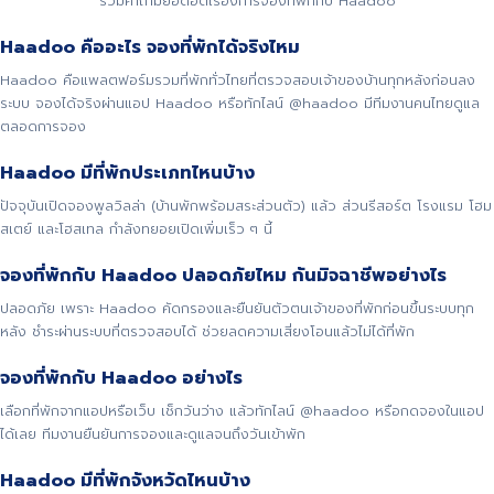
รวมคำถามยอดฮิตเรื่องการจองที่พักกับ Haadoo
Haadoo คืออะไร จองที่พักได้จริงไหม
Haadoo คือแพลตฟอร์มรวมที่พักทั่วไทยที่ตรวจสอบเจ้าของบ้านทุกหลังก่อนลง
ระบบ จองได้จริงผ่านแอป Haadoo หรือทักไลน์ @haadoo มีทีมงานคนไทยดูแล
ตลอดการจอง
Haadoo มีที่พักประเภทไหนบ้าง
ปัจจุบันเปิดจองพูลวิลล่า (บ้านพักพร้อมสระส่วนตัว) แล้ว ส่วนรีสอร์ต โรงแรม โฮม
สเตย์ และโฮสเทล กำลังทยอยเปิดเพิ่มเร็ว ๆ นี้
จองที่พักกับ Haadoo ปลอดภัยไหม กันมิจฉาชีพอย่างไร
ปลอดภัย เพราะ Haadoo คัดกรองและยืนยันตัวตนเจ้าของที่พักก่อนขึ้นระบบทุก
หลัง ชำระผ่านระบบที่ตรวจสอบได้ ช่วยลดความเสี่ยงโอนแล้วไม่ได้ที่พัก
จองที่พักกับ Haadoo อย่างไร
เลือกที่พักจากแอปหรือเว็บ เช็กวันว่าง แล้วทักไลน์ @haadoo หรือกดจองในแอป
ได้เลย ทีมงานยืนยันการจองและดูแลจนถึงวันเข้าพัก
Haadoo มีที่พักจังหวัดไหนบ้าง