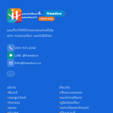
Haadoo
ก็...
อยากไปที่ไหน?
อยากทำอะไร?
อ่านว่า หาดู
แอปที่จะทำให้ชีวิตของคุณง่ายขึ้นใน
ทุกๆ การท่องเที่ยว ออกไปใช้ชีวิต
065-531-2242
LINE @haadoo
Info@haadoo.co
บริการ
เกี่ยวกับ
ฟีเจอร์
เรื่องราวของเรา
จองพูลวิลล่า
แนะนำการใช้แอป
กิจกรรม
คู่มือท่องเที่ยว
ชุมชน
ลงทะเบียนพาร์ทเนอร์
ข่าวสาร
เป็นเอเจนซี่