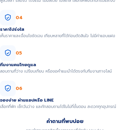
พูลวิลล่า รีสอร์ต โรงแรม โฮมสเตย์ โฮสเทล เลือกให้พอดีกับทริปและงบ
04
ราคาโปร่งใส
เห็นราคาและเงื่อนไขชัดเจน เทียบหลายที่ได้ก่อนตัดสินใจ ไม่มีค่าแอบแฝง
05
ทีมงานคนไทยดูแล
สอบถามที่ว่าง เปรียบเทียบ หรือขอคำแนะนำได้ตรงกับทีมงานทางไลน์
06
จองง่าย ผ่านแอปหรือ LINE
เลือกที่พัก เช็กวันว่าง และทักสอบถามได้ในไม่กี่ขั้นตอน สะดวกทุกอุปกรณ์
คำถามที่พบบ่อย