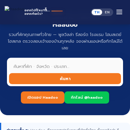
Skip
to
ห
ก็...
อยากไปที่ไหน?
TH
EN
content
อยากทำอะไร?
ที่พักทั่วไทย จองง่าย ปลอดภัย กับ
Haadoo
รวมที่พักคุณภาพทั่วไทย — พูลวิลล่า รีสอร์ต โรงแรม โฮมสเตย์
โฮสเทล ตรวจสอบเจ้าของบ้านทุกหลัง จองผ่านแอปหรือทักไลน์ได้
เลย
ค้นหา
เปิดแอป Haadoo
ทักไลน์ @haadoo