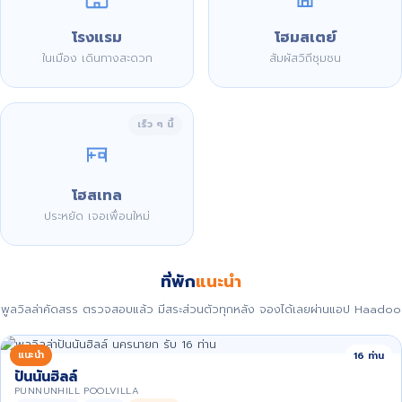
โรงแรม
โฮมสเตย์
ในเมือง เดินทางสะดวก
สัมผัสวิถีชุมชน
เร็ว ๆ นี้
โฮสเทล
ประหยัด เจอเพื่อนใหม่
ที่พัก
แนะนำ
พูลวิลล่าคัดสรร ตรวจสอบแล้ว มีสระส่วนตัวทุกหลัง จองได้เลยผ่านแอป Haadoo
แนะนำ
16 ท่าน
ปันนันฮิลล์
PUNNUNHILL POOLVILLA