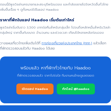
ตอนนี้มีพูลวิลล่านครนายกและสระบุรีพร้อมจอง และกำลังขยายไปจังหวัดอื่นทั่วไทย
เพิ่มขึ้นเรื่อย ๆ ดูทั้งหมดได้ในแอป Haadoo
ราคาที่พักในแอป Haadoo เริ่มต้นเท่าไหร่
พูลวิลล่าเริ่มต้นราว 3,500 บาทต่อคืนสำหรับกลุ่มเล็ก ไปจนถึงหลักหมื่นสำหรับวิลล่า
กลุ่มใหญ่ ราคาขึ้นกับขนาด จำนวนคน และช่วงเวลา เทียบได้หลายหลังก่อนจอง
วางแผนเที่ยวไทยเพิ่มเติมได้ที่
การท่องเที่ยวแห่งประเทศไทย (ททท.)
แล้วเลือก
ที่พักตรวจสอบแล้วกับ Haadoo ได้เลย
พร้อมแล้ว หาที่พักทั่วไทยกับ Haadoo
ที่พักตรวจสอบแล้ว ราคาโปร่งใส ทีมงานคนไทยดูแลตลอด
เปิดแอป Haadoo
ทักไลน์ @haadoo