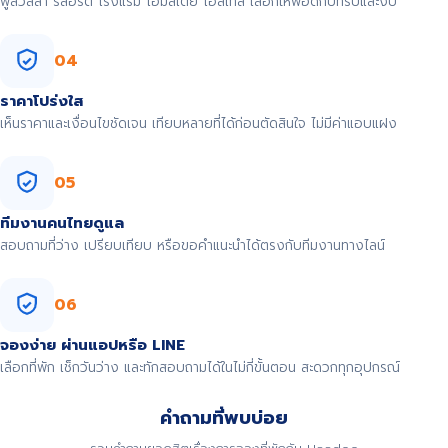
พูลวิลล่า รีสอร์ต โรงแรม โฮมสเตย์ โฮสเทล เลือกให้พอดีกับทริปและงบ
04
ราคาโปร่งใส
เห็นราคาและเงื่อนไขชัดเจน เทียบหลายที่ได้ก่อนตัดสินใจ ไม่มีค่าแอบแฝง
05
ทีมงานคนไทยดูแล
สอบถามที่ว่าง เปรียบเทียบ หรือขอคำแนะนำได้ตรงกับทีมงานทางไลน์
06
จองง่าย ผ่านแอปหรือ LINE
เลือกที่พัก เช็กวันว่าง และทักสอบถามได้ในไม่กี่ขั้นตอน สะดวกทุกอุปกรณ์
คำถามที่พบบ่อย