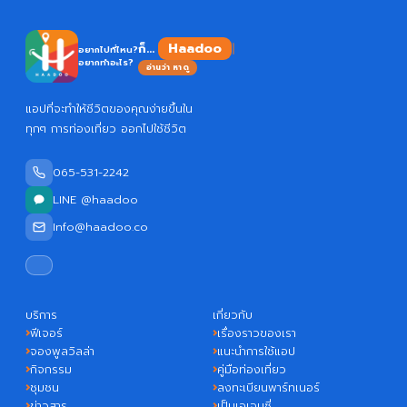
Ha
ก็...
อยากไปที่ไหน?
อยากทำอะไร?
อ่านว่า หาดู
แอปที่จะทำให้ชีวิตของคุณง่ายขึ้นใน
ทุกๆ การท่องเที่ยว ออกไปใช้ชีวิต
065-531-2242
LINE @haadoo
Info@haadoo.co
บริการ
เกี่ยวกับ
ฟีเจอร์
เรื่องราวของเรา
จองพูลวิลล่า
แนะนำการใช้แอป
กิจกรรม
คู่มือท่องเที่ยว
ชุมชน
ลงทะเบียนพาร์ทเนอร์
ข่าวสาร
เป็นเอเจนซี่