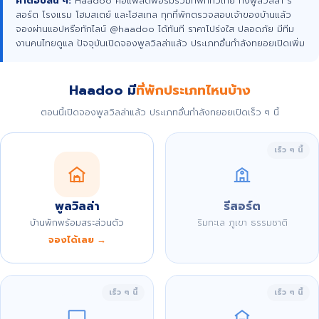
คำตอบสั้น ๆ:
Haadoo คือแพลตฟอร์มรวมที่พักทั่วไทย ทั้งพูลวิลล่า รี
สอร์ต โรงแรม โฮมสเตย์ และโฮสเทล ทุกที่พักตรวจสอบเจ้าของบ้านแล้ว
จองผ่านแอปหรือทักไลน์ @haadoo ได้ทันที ราคาโปร่งใส ปลอดภัย มีทีม
งานคนไทยดูแล ปัจจุบันเปิดจองพูลวิลล่าแล้ว ประเภทอื่นกำลังทยอยเปิดเพิ่ม
Haadoo มี
ที่พักประเภทไหนบ้าง
ตอนนี้เปิดจองพูลวิลล่าแล้ว ประเภทอื่นกำลังทยอยเปิดเร็ว ๆ นี้
เร็ว ๆ นี้
พูลวิลล่า
รีสอร์ต
บ้านพักพร้อมสระส่วนตัว
ริมทะเล ภูเขา ธรรมชาติ
จองได้เลย →
เร็ว ๆ นี้
เร็ว ๆ นี้