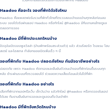
รวมคำถามยอดฮิตเรื่องการจองที่พักกับ Haadoo
Haadoo คืออะไร จองที่พักได้จริงไหม
Haadoo คือแพลตฟอร์มรวมที่พักทั่วไทยที่ตรวจสอบเจ้าของบ้านทุกหลังก่อนลง
ระบบ จองได้จริงผ่านแอป Haadoo หรือทักไลน์ @haadoo มีทีมงานคนไทยดูแล
ตลอดการจอง
Haadoo มีที่พักประเภทไหนบ้าง
ปัจจุบันเปิดจองพูลวิลล่า (บ้านพักพร้อมสระส่วนตัว) แล้ว ส่วนรีสอร์ต โรงแรม โฮม
สเตย์ และโฮสเทล กำลังทยอยเปิดเพิ่มเร็ว ๆ นี้
จองที่พักกับ Haadoo ปลอดภัยไหม กันมิจฉาชีพอย่างไร
ปลอดภัย เพราะ Haadoo คัดกรองและยืนยันตัวตนเจ้าของที่พักก่อนขึ้นระบบทุก
หลัง ชำระผ่านระบบที่ตรวจสอบได้ ช่วยลดความเสี่ยงโอนแล้วไม่ได้ที่พัก
จองที่พักกับ Haadoo อย่างไร
เลือกที่พักจากแอปหรือเว็บ เช็กวันว่าง แล้วทักไลน์ @haadoo หรือกดจองในแอป
ได้เลย ทีมงานยืนยันการจองและดูแลจนถึงวันเข้าพัก
Haadoo มีที่พักจังหวัดไหนบ้าง