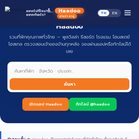
Skip
to
Haadoo
ก็...
อยากไปที่ไหน?
TH
EN
content
อยากทำอะไร?
ที่พักทั่วไทย จองง่าย ปลอดภัย กับ
อ่านว่า หาดู
Haadoo
รวมที่พักคุณภาพทั่วไทย — พูลวิลล่า รีสอร์ต โรงแรม โฮมสเตย์
โฮสเทล ตรวจสอบเจ้าของบ้านทุกหลัง จองผ่านแอปหรือทักไลน์ได้
เลย
ค้นหา
เปิดแอป Haadoo
ทักไลน์ @haadoo