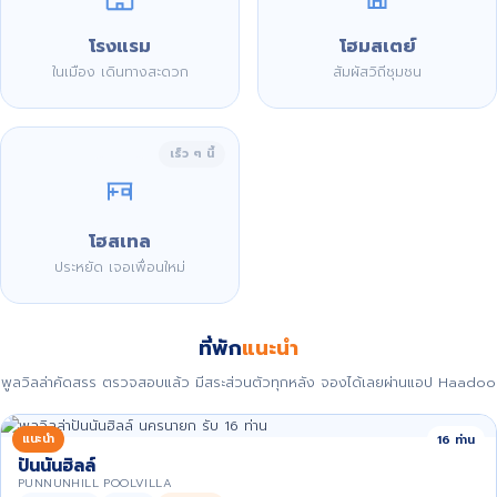
โรงแรม
โฮมสเตย์
ในเมือง เดินทางสะดวก
สัมผัสวิถีชุมชน
เร็ว ๆ นี้
โฮสเทล
ประหยัด เจอเพื่อนใหม่
ที่พัก
แนะนำ
พูลวิลล่าคัดสรร ตรวจสอบแล้ว มีสระส่วนตัวทุกหลัง จองได้เลยผ่านแอป Haadoo
แนะนำ
16 ท่าน
ปันนันฮิลล์
PUNNUNHILL POOLVILLA