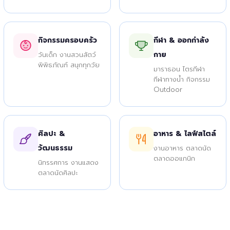
กิจกรรมครอบครัว
กีฬา & ออกกำลัง
กาย
วันเด็ก งานสวนสัตว์
พิพิธภัณฑ์ สนุกทุกวัย
มาราธอน ไตรกีฬา
กีฬาทางน้ำ กิจกรรม
Outdoor
ศิลปะ &
อาหาร & ไลฟ์สไตล์
วัฒนธรรม
งานอาหาร ตลาดนัด
ตลาดออแกนิก
นิทรรศการ งานแสดง
ตลาดนัดศิลปะ