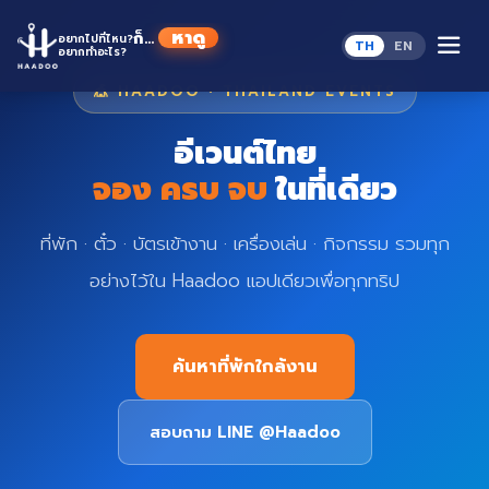
Skip
to
H
ก็...
อยากไปที่ไหน?
TH
EN
content
อยากทำอะไร?
🎪 HAADOO · THAILAND EVENTS
อีเวนต์ไทย
จอง ครบ จบ
ในที่เดียว
ที่พัก · ตั๋ว · บัตรเข้างาน · เครื่องเล่น · กิจกรรม รวมทุก
อย่างไว้ใน Haadoo แอปเดียวเพื่อทุกทริป
ค้นหาที่พักใกล้งาน
สอบถาม LINE @Haadoo