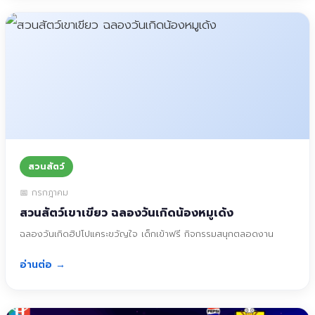
สวนสัตว์
📅 กรกฎาคม
สวนสัตว์เขาเขียว ฉลองวันเกิดน้องหมูเด้ง
ฉลองวันเกิดฮิปโปแคระขวัญใจ เด็กเข้าฟรี กิจกรรมสนุกตลอดงาน
อ่านต่อ →