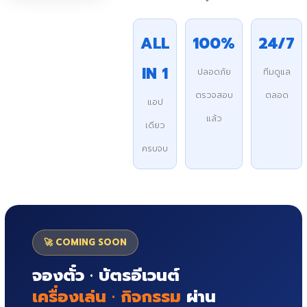
ALL
100%
24/7
IN 1
ปลอดภัย
ทีมดูแล
ตรวจสอบ
ตลอด
แอป
แล้ว
เดียว
ครบจบ
🚀 COMING SOON
จองตั๋ว · บัตรอีเวนต์
เครื่องเล่น · กิจกรรม
ผ่าน