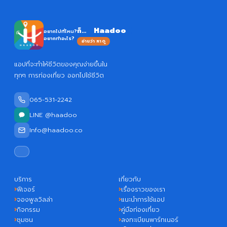
Haadoo
ก็...
อยากไปที่ไหน?
อยากทำอะไร?
อ่านว่า หาดู
แอปที่จะทำให้ชีวิตของคุณง่ายขึ้นใน
ทุกๆ การท่องเที่ยว ออกไปใช้ชีวิต
065-531-2242
LINE @haadoo
Info@haadoo.co
บริการ
เกี่ยวกับ
ฟีเจอร์
เรื่องราวของเรา
จองพูลวิลล่า
แนะนำการใช้แอป
กิจกรรม
คู่มือท่องเที่ยว
ชุมชน
ลงทะเบียนพาร์ทเนอร์