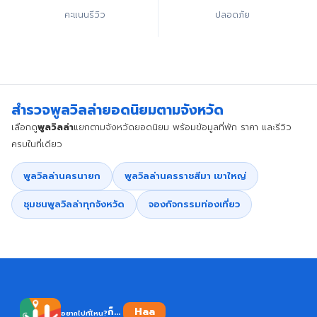
คะแนนรีวิว
ปลอดภัย
สำรวจพูลวิลล่ายอดนิยมตามจังหวัด
เลือกดู
พูลวิลล่า
แยกตามจังหวัดยอดนิยม พร้อมข้อมูลที่พัก ราคา และรีวิว
ครบในที่เดียว
พูลวิลล่านครนายก
พูลวิลล่านครราชสีมา เขาใหญ่
ชุมชนพูลวิลล่าทุกจังหวัด
จองกิจกรรมท่องเที่ยว
H
ก็...
อยากไปที่ไหน?