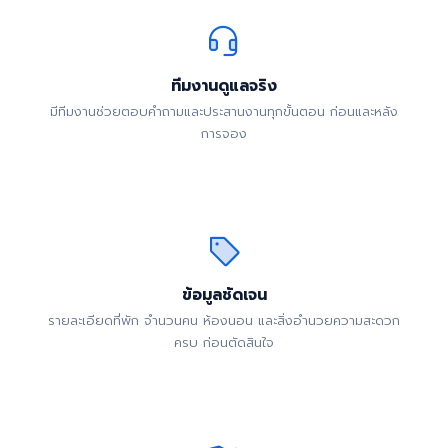
ทีมงานดูแลจริง
มีทีมงานช่วยตอบคำถามและประสานงานทุกขั้นตอน ก่อนและหลัง
การจอง
ข้อมูลชัดเจน
รายละเอียดที่พัก จำนวนคน ห้องนอน และสิ่งอำนวยความสะดวก
ครบ ก่อนตัดสินใจ