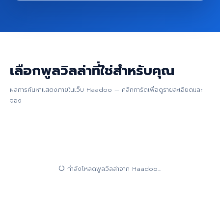
เลือกพูลวิลล่าที่ใช่สำหรับคุณ
ผลการค้นหาแสดงภายในเว็บ Haadoo — คลิกการ์ดเพื่อดูรายละเอียดและ
จอง
กำลังโหลดพูลวิลล่าจาก Haadoo…