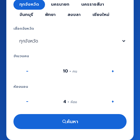
ทุกจังหวัด
นครนายก
นครราชสีมา
จันทบุรี
พัทยา
สงขลา
เชียงใหม่
เลือกจังหวัด
จำนวนคน
−
+
10
+ คน
ห้องนอน
−
+
4
+ ห้อง
ค้นหา