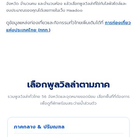
จังหวัด จำนวนคน และจำนวนห้อง แล้วเลือกพูลวิลล่าที่ใช่กับไลฟ์สไตล์และ
งบประมาณของคุณได้เลยภายในเว็บ Haadoo
ดูข้อมูลแหล่งท่องเที่ยวและกิจกรรมทั่วไทยเพิ่มเติมได้ที่
การท่องเที่ยว
แห่งประเทศไทย (ททท.)
เลือกพูลวิลล่าตามภาค
รวมพูลวิลล่าทั่วไทย 56 จังหวัดและจุดหมายยอดนิยม เลือกพื้นที่ที่ต้องการ
เพื่อดูที่พักพร้อมสระว่ายน้ำส่วนตัว
ภาคกลาง & ปริมณฑล