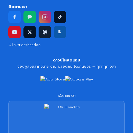
ติดตามเรา
linktr.ee/haadoo
ดาวน์โหลดแอป
จองพูลวิลล่าทั่วไทย ง่าย ปลอดภัย ได้บ้านชัวร์ — ทุกที่ทุกเวลา
หรือสแกน QR