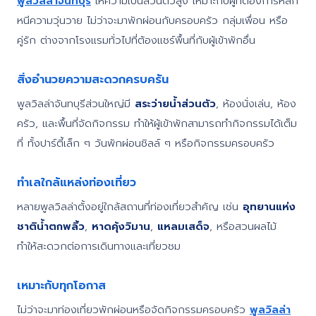
พูลวิลล่าจันทบุรี
ให้ความเป็นส่วนตัวสูง เหมาะกับผู้ที่ต้องการหลีก
หนีความวุ่นวาย ไม่ว่าจะมาพักผ่อนกับครอบครัว กลุ่มเพื่อน หรือ
คู่รัก ต่างจากโรงแรมทั่วไปที่ต้องแชร์พื้นที่กับผู้เข้าพักอื่น
สิ่งอำนวยความสะดวกครบครัน
พูลวิลล่าจันทบุรีส่วนใหญ่มี
สระว่ายน้ำส่วนตัว
, ห้องนั่งเล่น, ห้อง
ครัว, และพื้นที่จัดกิจกรรม ทำให้ผู้เข้าพักสามารถทำกิจกรรมได้เต็ม
ที่ ทั้งปาร์ตี้เล็ก ๆ วันพักผ่อนชิลล์ ๆ หรือกิจกรรมครอบครัว
ทำเลใกล้แหล่งท่องเที่ยว
หลายพูลวิลล่าตั้งอยู่ใกล้สถานที่ท่องเที่ยวสำคัญ เช่น
อุทยานแห่ง
ชาติน้ำตกพลิ้ว
,
หาดคุ้งวิมาน
,
แหลมเสด็จ
, หรือสวนผลไม้
ทำให้สะดวกต่อการเดินทางและเที่ยวชม
เหมาะกับทุกโอกาส
ไม่ว่าจะมาท่องเที่ยวพักผ่อนหรือจัดกิจกรรมครอบครัว
พูลวิลล่า