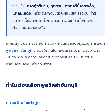
ว่าจะเป็น
หาดคุ้งวิมาน
,
อุทยานแห่งชาติน้ำตกพลิ้ว
,
แหลมเสด็จ
, หรือเส้นทางชมสวนผลไม้และไร่องุ่น ทำให้
จันทบุรีเป็นจุดหมายที่เหมาะกับนักท่องเที่ยวทั้งสายพัก
ผ่อนและสายผจญภัย
สำหรับผู้ที่ต้องการประสบการณ์พักผ่อนอย่างเต็มรูปแบบ การเลือก
พูลวิลล่าจันทบุรี
จะช่วยให้คุณได้ใกล้ชิดธรรมชาติ พร้อมความ
เป็นส่วนตัวและสิ่งอำนวยความสะดวกครบครัน เหมาะสำหรับ
ครอบครัว คู่รัก หรือกลุ่มเพื่อน
ทำไมต้องเลือกพูลวิลล่าจันทบุรี
ความเป็นส่วนตัวสูง