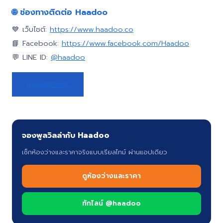
🌐 ช่องทางติดต่อ Haadoo
💙 เว็บไซต์:
https://www.haadoo.co
📘 Facebook:
https://www.facebook.com/Haadoo
💬 LINE ID:
@haadoo
พูลวิลล่าจันทบุรี
จองพูลวิลล่ากับ Haadoo
เช็กห้องว่างและราคาจริงแบบเรียลไทม์ ผ่านแอปเดียว
ดูห้องว่างและราคา
ทักไลน์ @haadoo