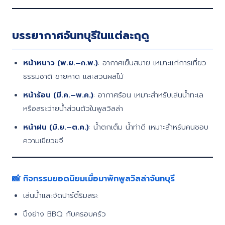
บรรยากาศจันทบุรีในแต่ละฤดู
หน้าหนาว (พ.ย.–ก.พ.)
: อากาศเย็นสบาย เหมาะแก่การเที่ยว
ธรรมชาติ ชายหาด และสวนผลไม้
หน้าร้อน (มี.ค.–พ.ค.)
: อากาศร้อน เหมาะสำหรับเล่นน้ำทะเล
หรือสระว่ายน้ำส่วนตัวในพูลวิลล่า
หน้าฝน (มิ.ย.–ต.ค.)
: น้ำตกเต็ม น้ำท่าดี เหมาะสำหรับคนชอบ
ความเขียวขจี
📸 กิจกรรมยอดนิยมเมื่อมาพักพูลวิลล่าจันทบุรี
เล่นน้ำและจัดปาร์ตี้ริมสระ
ปิ้งย่าง BBQ กับครอบครัว