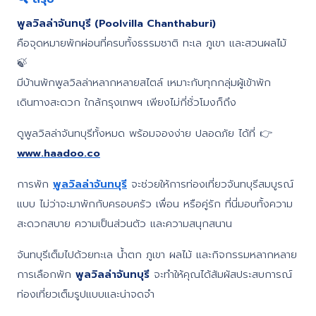
พูลวิลล่าจันทบุรี (Poolvilla Chanthaburi)
คือจุดหมายพักผ่อนที่ครบทั้งธรรมชาติ ทะเล ภูเขา และสวนผลไม้
🍃
มีบ้านพักพูลวิลล่าหลากหลายสไตล์ เหมาะกับทุกกลุ่มผู้เข้าพัก
เดินทางสะดวก ใกล้กรุงเทพฯ เพียงไม่กี่ชั่วโมงก็ถึง
ดูพูลวิลล่าจันทบุรีทั้งหมด พร้อมจองง่าย ปลอดภัย ได้ที่ 👉
www.haadoo.co
การพัก
พูลวิลล่าจันทบุรี
จะช่วยให้การท่องเที่ยวจันทบุรีสมบูรณ์
แบบ ไม่ว่าจะมาพักกับครอบครัว เพื่อน หรือคู่รัก ที่นี่มอบทั้งความ
สะดวกสบาย ความเป็นส่วนตัว และความสนุกสนาน
จันทบุรีเต็มไปด้วยทะเล น้ำตก ภูเขา ผลไม้ และกิจกรรมหลากหลาย
การเลือกพัก
พูลวิลล่าจันทบุรี
จะทำให้คุณได้สัมผัสประสบการณ์
ท่องเที่ยวเต็มรูปแบบและน่าจดจำ