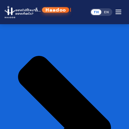
Skip
to
Haadoo
Home
ก็...
อยากไปที่ไหน?
TH
EN
content
อยากทำอะไร?
อ่านว่า หาดู