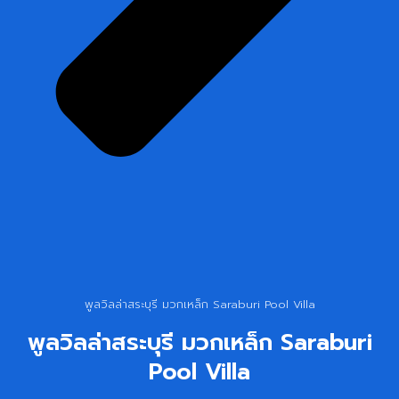
พูลวิลล่าสระบุรี มวกเหล็ก Saraburi Pool Villa
พูลวิลล่าสระบุรี มวกเหล็ก Saraburi
Pool Villa