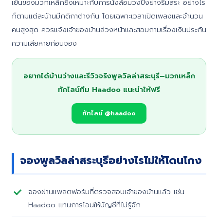
เย็นของมวกเหล็กยิ่งเหมาะกับการนั่งล้อมวงปิ้งย่างริมสระ อย่างไร
ก็ตามแต่ละบ้านมีกติกาต่างกัน โดยเฉพาะเวลาเปิดเพลงและจำนวน
คนสูงสุด ควรแจ้งเจ้าของบ้านล่วงหน้าและสอบถามเรื่องเงินประกัน
ความเสียหายก่อนจอง
อยากได้บ้านว่างและรีวิวจริงพูลวิลล่าสระบุรี–มวกเหล็ก
ทักไลน์ทีม Haadoo แนะนำให้ฟรี
ทักไลน์ @haadoo
จองพูลวิลล่าสระบุรีอย่างไรไม่ให้โดนโกง
จองผ่านแพลตฟอร์มที่ตรวจสอบเจ้าของบ้านแล้ว เช่น
Haadoo แทนการโอนให้บัญชีที่ไม่รู้จัก