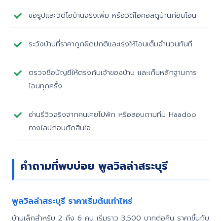
ขอรูปและวิดีโอบ้านจริงเพิ่ม หรือวิดีโอคอลดูบ้านก่อนโอน
ระวังบ้านที่ราคาถูกผิดปกติและเร่งให้โอนเต็มจำนวนทันที
ตรวจชื่อบัญชีให้ตรงกับเจ้าของบ้าน และเก็บหลักฐานการ
โอนทุกครั้ง
อ่านรีวิวจริงจากคนเคยไปพัก หรือสอบถามทีม Haadoo
ทางไลน์ก่อนตัดสินใจ
คำถามที่พบบ่อย พูลวิลล่าสระบุรี
พูลวิลล่าสระบุรี ราคาเริ่มต้นเท่าไหร่
บ้านเล็กสำหรับ 2 ถึง 6 คน เริ่มราว 3,500 บาทต่อคืน ราคาขึ้นกับ