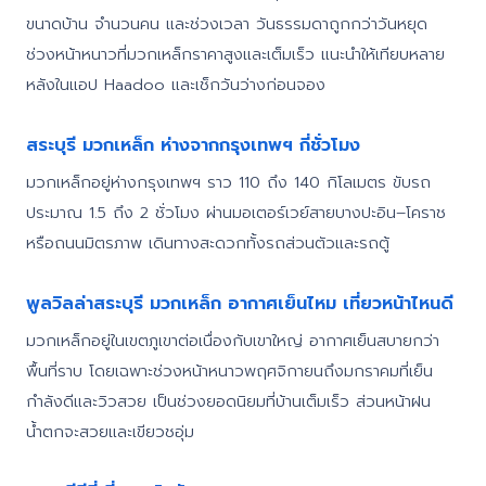
ขนาดบ้าน จำนวนคน และช่วงเวลา วันธรรมดาถูกกว่าวันหยุด
ช่วงหน้าหนาวที่มวกเหล็กราคาสูงและเต็มเร็ว แนะนำให้เทียบหลาย
หลังในแอป Haadoo และเช็กวันว่างก่อนจอง
สระบุรี มวกเหล็ก ห่างจากกรุงเทพฯ กี่ชั่วโมง
มวกเหล็กอยู่ห่างกรุงเทพฯ ราว 110 ถึง 140 กิโลเมตร ขับรถ
ประมาณ 1.5 ถึง 2 ชั่วโมง ผ่านมอเตอร์เวย์สายบางปะอิน–โคราช
หรือถนนมิตรภาพ เดินทางสะดวกทั้งรถส่วนตัวและรถตู้
พูลวิลล่าสระบุรี มวกเหล็ก อากาศเย็นไหม เที่ยวหน้าไหนดี
มวกเหล็กอยู่ในเขตภูเขาต่อเนื่องกับเขาใหญ่ อากาศเย็นสบายกว่า
พื้นที่ราบ โดยเฉพาะช่วงหน้าหนาวพฤศจิกายนถึงมกราคมที่เย็น
กำลังดีและวิวสวย เป็นช่วงยอดนิยมที่บ้านเต็มเร็ว ส่วนหน้าฝน
น้ำตกจะสวยและเขียวชอุ่ม