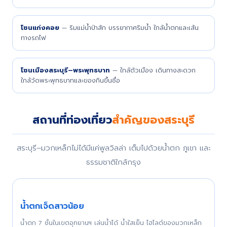
โซนแก่งคอย
— ริมแม่น้ำป่าสัก บรรยากาศริมน้ำ ใกล้น้ำตกและเส้น
ทางรถไฟ
โซนเมืองสระบุรี–พระพุทธบาท
— ใกล้ตัวเมือง เดินทางสะดวก
ใกล้วัดพระพุทธบาทและของกินขึ้นชื่อ
สถานที่ท่องเที่ยว
สำคัญของสระบุรี
สระบุรี–มวกเหล็กไม่ได้มีแค่พูลวิลล่า เต็มไปด้วยน้ำตก ภูเขา และ
ธรรมชาติใกล้กรุง
ห่าง ~10 กม.
น้ำตกเจ็ดสาวน้อย
น้ำตก 7 ชั้นในเขตอุทยานฯ เล่นน้ำได้ น้ำใสเย็น ไฮไลต์ของมวกเหล็ก