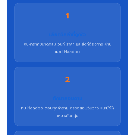
1
เลือกวิลล่าที่ถูกใจ
ค้นหาจากขนาดกลุ่ม วันที่ ราคา และสิ่งที่ต้องการ ผ่าน
แอป Haadoo
2
ทักมาสอบถาม
ทีม Haadoo ตอบทุกคำถาม ตรวจสอบวันว่าง แนะนำให้
เหมาะกับกลุ่ม