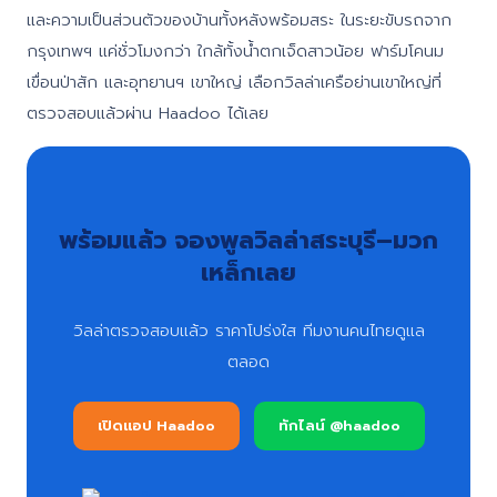
และความเป็นส่วนตัวของบ้านทั้งหลังพร้อมสระ ในระยะขับรถจาก
กรุงเทพฯ แค่ชั่วโมงกว่า ใกล้ทั้งน้ำตกเจ็ดสาวน้อย ฟาร์มโคนม
เขื่อนป่าสัก และอุทยานฯ เขาใหญ่ เลือกวิลล่าเครือย่านเขาใหญ่ที่
ตรวจสอบแล้วผ่าน Haadoo ได้เลย
พร้อมแล้ว จองพูลวิลล่าสระบุรี–มวก
เหล็กเลย
วิลล่าตรวจสอบแล้ว ราคาโปร่งใส ทีมงานคนไทยดูแล
ตลอด
เปิดแอป Haadoo
ทักไลน์ @haadoo