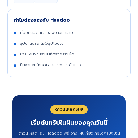
ทำไมต้องจองกับ Haadoo
ยืนยันตัวตนเจ้าของบ้านทุกราย
รูปบ้านจริง ไม่ใช่รูปโฆษณา
ชำระเงินผ่านระบบที่ตรวจสอบได้
ทีมงานคนไทยดูแลตลอดการเดินทาง
ดาวน์โหลดเลย
เริ่มต้นทริปในฝันของคุณวันนี้
ดาวน์โหลดแอป Haadoo ฟรี วางแผนเที่ยวไทยได้ครบจบใน