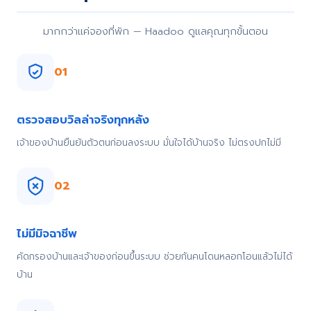
มากกว่าแค่จองที่พัก — Haadoo ดูแลคุณทุกขั้นตอน
01
ตรวจสอบวิลล่าจริงทุกหลัง
เจ้าของบ้านยืนยันตัวตนก่อนลงระบบ มั่นใจได้บ้านจริง ไม่ตรงปกไม่มี
02
ไม่มีมิจฉาชีพ
คัดกรองบ้านและเจ้าของก่อนขึ้นระบบ ช่วยกันคนโดนหลอกโอนแล้วไม่ได้
บ้าน