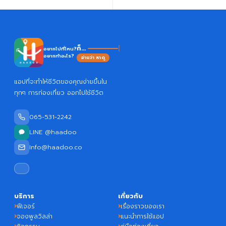
Haadoo
ก็...
อยากไปที่ไหน?
อยากทำอะไร?
อ่านว่า หาดู
แอปที่จะทำให้ชีวิตของคุณง่ายขึ้นใน
ทุกๆ การท่องเที่ยว ออกไปใช้ชีวิต
065-531-2242
LINE @haadoo
Info@haadoo.co
บริการ
เกี่ยวกับ
ฟีเจอร์
เรื่องราวของเรา
จองพูลวิลล่า
แนะนำการใช้แอป