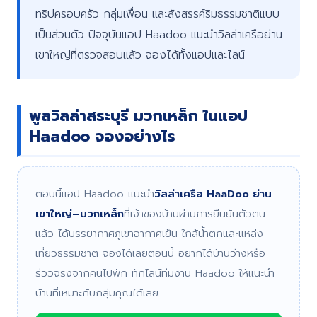
ทริปครอบครัว กลุ่มเพื่อน และสังสรรค์ริมธรรมชาติแบบ
เป็นส่วนตัว ปัจจุบันแอป Haadoo แนะนำวิลล่าเครือย่าน
เขาใหญ่ที่ตรวจสอบแล้ว จองได้ทั้งแอปและไลน์
พูลวิลล่าสระบุรี มวกเหล็ก ในแอป
Haadoo จองอย่างไร
ตอนนี้แอป Haadoo แนะนำ
วิลล่าเครือ HaaDoo ย่าน
เขาใหญ่–มวกเหล็ก
ที่เจ้าของบ้านผ่านการยืนยันตัวตน
แล้ว ได้บรรยากาศภูเขาอากาศเย็น ใกล้น้ำตกและแหล่ง
เที่ยวธรรมชาติ จองได้เลยตอนนี้ อยากได้บ้านว่างหรือ
รีวิวจริงจากคนไปพัก ทักไลน์ทีมงาน Haadoo ให้แนะนำ
บ้านที่เหมาะกับกลุ่มคุณได้เลย