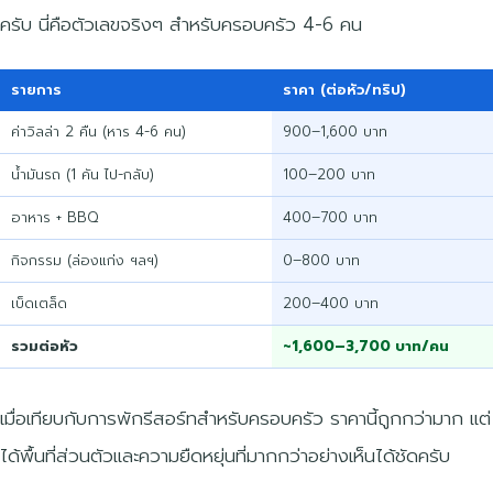
ครับ นี่คือตัวเลขจริงๆ สำหรับครอบครัว 4-6 คน
รายการ
ราคา (ต่อหัว/ทริป)
ค่าวิลล่า 2 คืน (หาร 4-6 คน)
900–1,600 บาท
น้ำมันรถ (1 คัน ไป-กลับ)
100–200 บาท
อาหาร + BBQ
400–700 บาท
กิจกรรม (ล่องแก่ง ฯลฯ)
0–800 บาท
เบ็ดเตล็ด
200–400 บาท
รวมต่อหัว
~1,600–3,700 บาท/คน
เมื่อเทียบกับการพักรีสอร์ทสำหรับครอบครัว ราคานี้ถูกกว่ามาก แต่
ได้พื้นที่ส่วนตัวและความยืดหยุ่นที่มากกว่าอย่างเห็นได้ชัดครับ