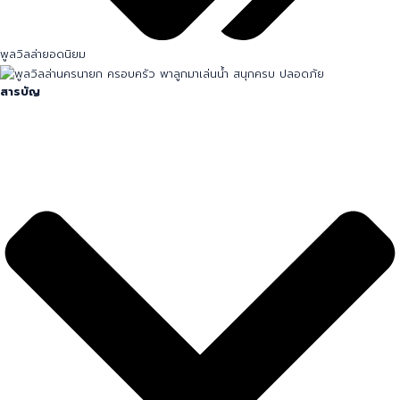
พูลวิลล่ายอดนิยม
สารบัญ