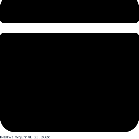
เผยแพร่ พฤษภาคม 23, 2026