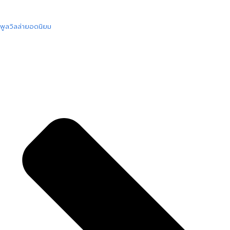
พูลวิลล่ายอดนิยม