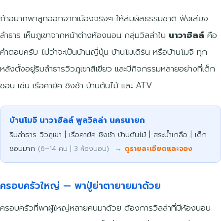
ถ้าอยากพาลูกออกจากเมืองจริงๆ ให้สัมผัสธรรมชาติ ฟังเสียง
ลำธาร เห็นภูเขาจากหน้าต่างห้องนอน กลุ่มวิลล่าใน
นาวาฮิลล์
คือ
คำตอบครับ ไม่ว่าจะเป็นบ้านญี่ปุ่น บ้านโมเดิร์น หรือบ้านโมจิ ทุก
หลังตั้งอยู่ริมลำธารวิวภูเขาสีเขียว และมีกิจกรรมหลายอย่างที่เด็ก
ชอบ เช่น เรือคายัค ชิงช้า บ้านต้นไม้ และ ATV
บ้านโมจิ นาวาฮิลล์ พูลวิลล่า นครนายก
ริมลำธาร วิวภูเขา | เรือคายัค ชิงช้า บ้านต้นไม้ | สระน้ำเกลือ | เด็ก
ชอบมาก
(6–14 คน | 3 ห้องนอน)
→ ดูรายละเอียดและจอง
ครอบครัวใหญ่ — พาปู่ย่าตายายมาด้วย
ครอบครัวที่พาผู้ใหญ่หลายคนมาด้วย ต้องการวิลล่าที่มีห้องนอน