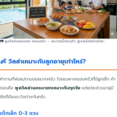
📷 พูลวิลล่านครนายก ครอบครัว — สระว่ายน้ำส่วนตัว ลูกเล่นได้อย่างอิสระ
👶 วิลล่าเหมาะกับลูกอายุเท่าไหร่?
คำถามที่พ่อแม่ถามบ่อยมากครับ โดยเฉพาะครอบครัวที่มีลูกเล็ก คำ
ตอบคือ
พูลวิลล่านครนายกเหมาะกับทุกวัย
แต่แต่ละช่วงอายุมี
สิ่งที่ต้องระวังต่างกันครับ
เด็กเล็ก 0-3 ขวบ