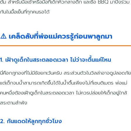
ต้ม สำหรับมื้อเช้าหรือมื้อที่เด็กหิวกลางดึก และซื้อ BBQ มาปิ้งร่วม
กันในมื้อเย็นที่ทุกคนรอได้
⚠️ เคล็ดลับที่พ่อแม่ควรรู้ก่อนพาลูกมา
1. เฝ้าดูเด็กในสระตลอดเวลา ไม่ว่าจะตื้นแค่ไหน
นี่คือกฎทองที่ไม่มีข้อยกเว้นครับ สระส่วนตัวในวิลล่าอาจดูปลอดภัย
แต่เด็กจมน้ำสามารถเกิดขึ้นได้ในน้ำตื้นเพียงไม่กี่เซนติเมตร พ่อแม่
คนหนึ่งต้องเฝ้าดูเด็กในสระตลอดเวลา ไม่ควรปล่อยให้เด็กอยู่ใกล้
สระตามลำพัง
2. กันแดดให้ลูกทุกชั่วโมง