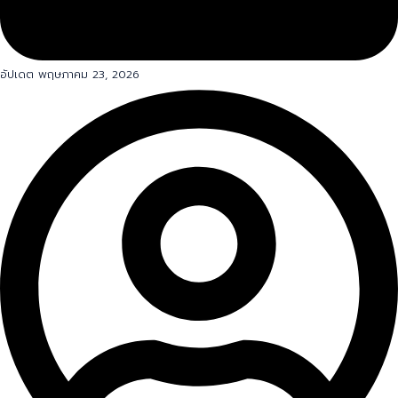
อัปเดต พฤษภาคม 23, 2026