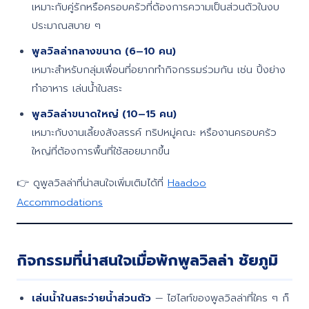
เหมาะกับคู่รักหรือครอบครัวที่ต้องการความเป็นส่วนตัวในงบ
ประมาณสบาย ๆ
พูลวิลล่ากลางขนาด (6–10 คน)
เหมาะสำหรับกลุ่มเพื่อนที่อยากทำกิจกรรมร่วมกัน เช่น ปิ้งย่าง
ทำอาหาร เล่นน้ำในสระ
พูลวิลล่าขนาดใหญ่ (10–15 คน)
เหมาะกับงานเลี้ยงสังสรรค์ ทริปหมู่คณะ หรืองานครอบครัว
ใหญ่ที่ต้องการพื้นที่ใช้สอยมากขึ้น
👉 ดูพูลวิลล่าที่น่าสนใจเพิ่มเติมได้ที่
Haadoo
Accommodations
กิจกรรมที่น่าสนใจเมื่อพักพูลวิลล่า ชัยภูมิ
เล่นน้ำในสระว่ายน้ำส่วนตัว
— ไฮไลท์ของพูลวิลล่าที่ใคร ๆ ก็