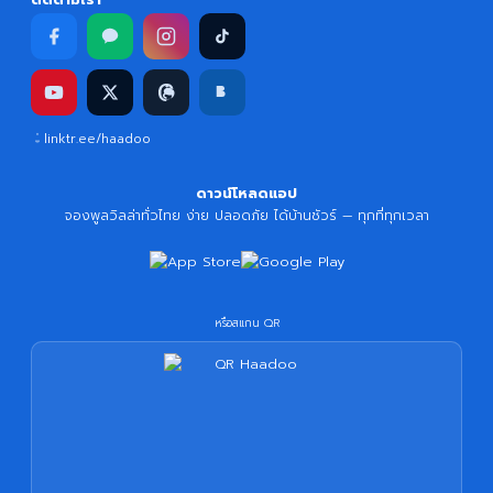
linktr.ee/haadoo
ดาวน์โหลดแอป
จองพูลวิลล่าทั่วไทย ง่าย ปลอดภัย ได้บ้านชัวร์ — ทุกที่ทุกเวลา
หรือสแกน QR