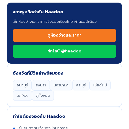
จองพูลวิลล่ากับ Haadoo
เช็กห้องว่างและราคาจริงแบบเรียลไทม์ ผ่านแอปเดียว
ดูห้องว่างและราคา
ทักไลน์ @haadoo
จังหวัดที่มีวิลล่าพร้อมจอง
จันทบุรี
สงขลา
นครนายก
สระบุรี
เชียงใหม่
เขาใหญ่
ดูทั้งหมด
ทำไมต้องจองกับ Haadoo
ยืนยันตัวตนเจ้าของบ้านทุกราย