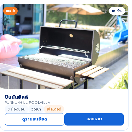
แนะนำ
16 ท่าน
ปันนันฮิลล์
PUNNUNHILL POOLVILLA
3 ห้องนอน
วิวเขา
สไลเดอร์
จองเลย
ดูรายละเอียด