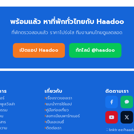
พร้อมแล้ว หาที่พักทั่วไทยกับ Haadoo
ที่พักตรวจสอบแล้ว ราคาโปร่งใส ทีมงานคนไทยดูแลตลอด
เปิดแอป Haadoo
ทักไลน์ @haadoo
การ
เกี่ยวกับ
ติดตามเรา
อร์
เรื่องราวของเรา
พูลวิลล่า
แนะนำการใช้แอป
กรรม
คู่มือท่องเที่ยว
ชน
ลงทะเบียนพาร์ทเนอร์
วสาร
เป็นเอเจนซี่
ความ
ติดต่อเรา
linktr.ee/haa