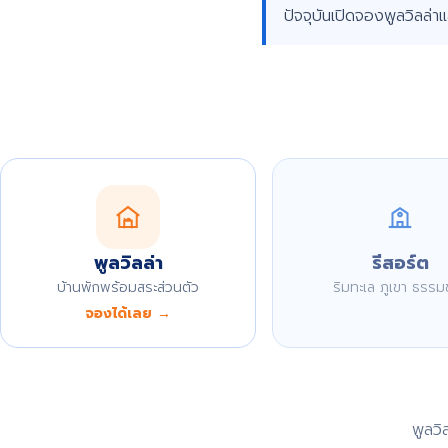
ปัจจุบันเปิดจองพูลวิลล่า
พูลวิลล่า
รีสอร์ต
บ้านพักพร้อมสระส่วนตัว
ริมทะเล ภูเขา ธรรม
จองได้เลย →
พูลว