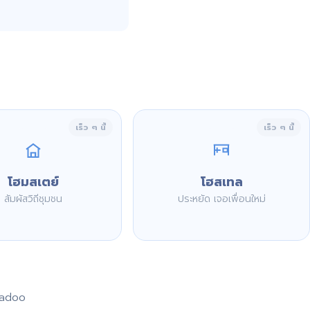
เร็ว ๆ นี้
เร็ว ๆ นี้
โฮมสเตย์
โฮสเทล
สัมผัสวิถีชุมชน
ประหยัด เจอเพื่อนใหม่
aadoo