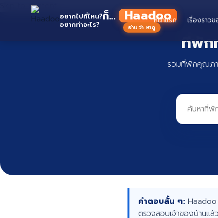
Skip to content
H
ก็...
อยากไปที่ไหน?
หน้าแรก
เรื่องราวข
อยากทำอะไร?
อ่านว่า หาดู
ที่พั
รวมที่พักคุณภ
คำตอบสั้น ๆ:
Haadoo คื
ตรวจสอบเจ้าของบ้านแล้ว