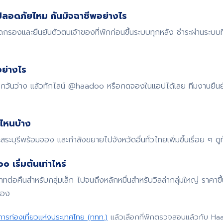
ปลอดภัยไหม กันมิจฉาชีพอย่างไร
รองและยืนยันตัวตนเจ้าของที่พักก่อนขึ้นระบบทุกหลัง ชำระผ่านระบบ
ย่างไร
 เช็กวันว่าง แล้วทักไลน์ @haadoo หรือกดจองในแอปได้เลย ทีมงานยืน
ดไหนบ้าง
สระบุรีพร้อมจอง และกำลังขยายไปจังหวัดอื่นทั่วไทยเพิ่มขึ้นเรื่อย ๆ
 เริ่มต้นเท่าไหร่
บาทต่อคืนสำหรับกลุ่มเล็ก ไปจนถึงหลักหมื่นสำหรับวิลล่ากลุ่มใหญ่ ราค
จอง
การท่องเที่ยวแห่งประเทศไทย (ททท.)
แล้วเลือกที่พักตรวจสอบแล้วกับ Ha