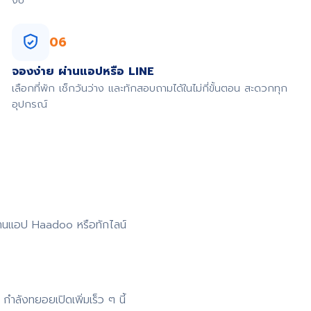
งบ
06
จองง่าย ผ่านแอปหรือ LINE
เลือกที่พัก เช็กวันว่าง และทักสอบถามได้ในไม่กี่ขั้นตอน สะดวกทุก
อุปกรณ์
่านแอป Haadoo หรือทักไลน์
ำลังทยอยเปิดเพิ่มเร็ว ๆ นี้