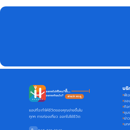
บริ
Haadoo
ก็...
อยากไปที่ไหน?
ฟีเจ
อยากทำอะไร?
อ่านว่า หาดู
จอง
กิจ
แอปที่จะทำให้ชีวิตของคุณง่ายขึ้นใน
ชุม
ทุกๆ การท่องเที่ยว ออกไปใช้ชีวิต
ข่า
บท