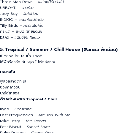
รวมคนหลายวัย
สร้างบรรยากาศเป็นกันเอง
ตัวอย่างเพลงไทยสำหรับปาร์ตี้พูลวิลล่า
Three Man Down –
ขอโทษที่ติดต่อไป
URBOYTJ –
วายร้าย
Joey Boy –
ลืมไปก่อน
INDIGO –
แค่เราไม่ได้รักกัน
Tilly Birds –
คิด(แต่ไม่)ถึง
กระแต –
สะบัด
(สายแดนซ์)
DJ.คิว –
แดนซ์ยับ Remix
5. Tropical / Summer / Chill House (ฟีลทะเล พักผ่อน)
เปิดช่วงบ่าย เล่นน้ำ แดดดี
ให้ฟีลรีสอร์ท วันหยุด ไม่เร่งจังหวะ
เหมาะกับ
พูลวิลล่าติดทะเล
ช่วงกลางวัน
ปาร์ตี้สายชิล
ตัวอย่างเพลง Tropical / Chill