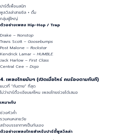
ไม่ต้องเต้นแรง แต่หัวต้องขยับ
เปิดคลอได้ หรือเปิดดังตอนเริ่มเมา 😎
เหมาะกับ
ปาร์ตี้เพื่อนสนิท
พูลวิลล่าสายชิล + ดื่ม
กลุ่มผู้ใหญ่
ตัวอย่างเพลง Hip-Hop / Trap
Drake –
Nonstop
Travis Scott –
Goosebumps
Post Malone –
Rockstar
Kendrick Lamar –
HUMBLE.
Jack Harlow –
First Class
Central Cee –
Doja
4. เพลงไทยมันๆ (เปิดเมื่อไหร่ คนร้องตามทันที)
แนวที่ “กันตาย” ที่สุด
ไม่ว่าปาร์ตี้จะเงียบแค่ไหน เพลงไทยช่วยได้เสมอ
เหมาะกับ
ช่วงหัวค่ำ