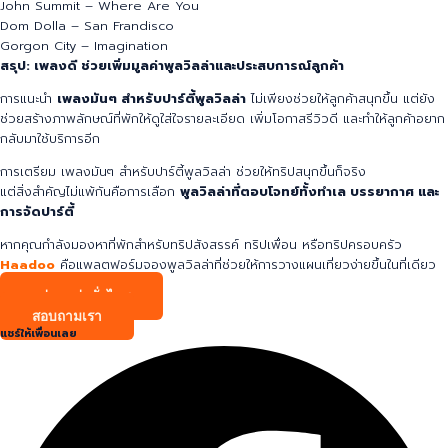
Swedish House Mafia – Greyhound
Travis Scott – Goosebumps
🌌 หลังเที่ยงคืน – After Party
John Summit – Where Are You
Dom Dolla – San Frandisco
Gorgon City – Imagination
สรุป: เพลงดี ช่วยเพิ่มมูลค่าพูลวิลล่าและประสบการณ์ลูกค้า
การแนะนำ
เพลงมันๆ สำหรับปาร์ตี้พูลวิลล่า
ไม่เพียงช่วยให้ลูกค้าสนุกขึ้น แต่ยัง
ช่วยสร้างภาพลักษณ์ที่พักให้ดูใส่ใจรายละเอียด เพิ่มโอกาสรีวิวดี และทำให้ลูกค้าอยาก
กลับมาใช้บริการอีก
การเตรียม เพลงมันๆ สำหรับปาร์ตี้พูลวิลล่า ช่วยให้ทริปสนุกขึ้นก็จริง
แต่สิ่งสำคัญไม่แพ้กันคือการเลือก
พูลวิลล่าที่ตอบโจทย์ทั้งทำเล บรรยากาศ และ
การจัดปาร์ตี้
หากคุณกำลังมองหาที่พักสำหรับทริปสังสรรค์ ทริปเพื่อน หรือทริปครอบครัว
Haadoo
คือแพลตฟอร์มจองพูลวิลล่าที่ช่วยให้การวางแผนเที่ยวง่ายขึ้นในที่เดียว
กลุ่มพูลล่าทั่วไทย
สอบถามเรา
แชร์ให้เพื่อนเลย