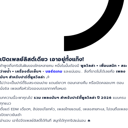
เปิดเพลย์ลิสต์เดียว เอาอยู่ทั้งแก๊ง!
ถ้าพูดถึงทริปในฝันของใครหลายคน หนึ่งในนั้นต้องมี
พูลวิลล่า + เพื่อนสนิท + สระ
ว่ายน้ำ + เครื่องดื่มเย็นๆ
+
บอร์ดเกม
และแน่นอน… สิ่งที่ขาดไม่ได้เลยคือ
เพลง
มันๆ สำหรับปาร์ตี้พูลวิลล่า
🎶
ไม่ว่าจะเป็นปาร์ตี้ริมสระตอนบ่าย แดนซ์ยาวๆ ตอนกลางคืน หรือเปิดคลอเบาๆ ตอน
นั่งชิล เพลงคือหัวใจของบรรยากาศทั้งหมด
บทความนี้จะพาคุณไป
รวม เพลงมันๆ สำหรับปาร์ตี้พูลวิลล่า ปี 2026
แบบครบ
ทุกแนว