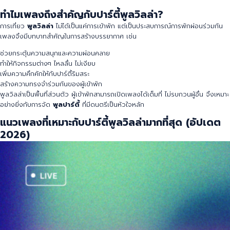
ตั้งแต่ EDM เดือดๆ, ฮิปฮอปโยกหัว, เพลงไทยแดนซ์, เพลงสายทะเล, ไปจนถึงเพลง
เปิดยาวยันเช้า
อ่านจบ เอาไปจัดเพลย์ลิสต์ได้ทันที สนุกได้ทุกทริปแน่นอน 🔥
ทำไมเพลงถึงสำคัญกับปาร์ตี้พูลวิลล่า?
การเที่ยว
พูลวิลล่า
ไม่ได้เป็นแค่การเข้าพัก แต่เป็นประสบการณ์การพักผ่อนร่วมกัน
เพลงจึงมีบทบาทสำคัญในการสร้างบรรยากาศ เช่น
ช่วยกระตุ้นความสนุกและความผ่อนคลาย
ทำให้กิจกรรมต่างๆ ไหลลื่น ไม่เงียบ
เพิ่มความคึกคักให้กับปาร์ตี้ริมสระ
สร้างความทรงจำร่วมกันของผู้เข้าพัก
พูลวิลล่าเป็นพื้นที่ส่วนตัว ผู้เข้าพักสามารถเปิดเพลงได้เต็มที่ ไม่รบกวนผู้อื่น จึงเหมาะ
อย่างยิ่งกับการจัด
พูลปาร์ตี้
ที่มีดนตรีเป็นหัวใจหลัก
แนวเพลงที่เหมาะกับปาร์ตี้พูลวิลล่ามากที่สุด (อัปเดต
2026)