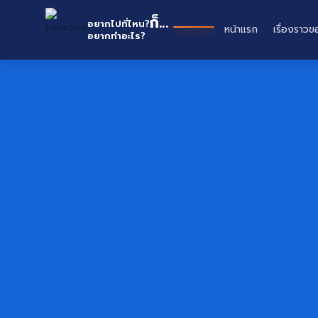
Skip
หาดู
ก็...
to
อยากไปที่ไหน?
หน้าแรก
เรื่องราวข
อยากทำอะไร?
content