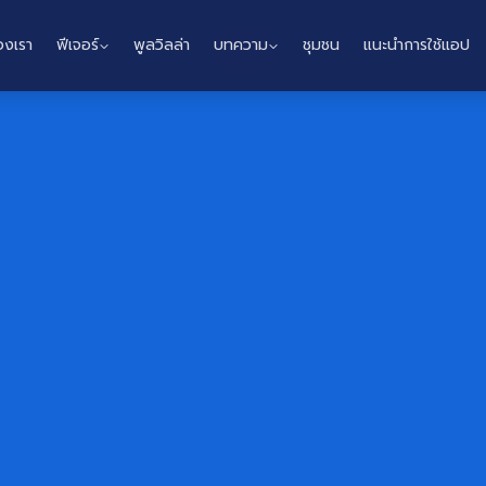
องเรา
ฟีเจอร์
พูลวิลล่า
บทความ
ชุมชน
แนะนำการใช้แอป
Home