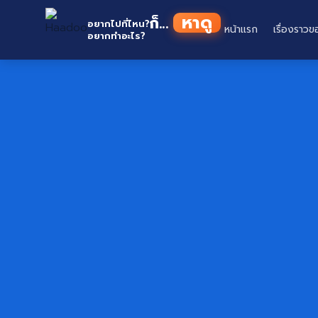
Skip
หาดู
ก็...
to
อยากไปที่ไหน?
หน้าแรก
เรื่องราวข
อยากทำอะไร?
content