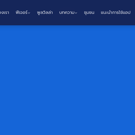
องเรา
ฟีเจอร์
พูลวิลล่า
บทความ
ชุมชน
แนะนำการใช้แอป
Home