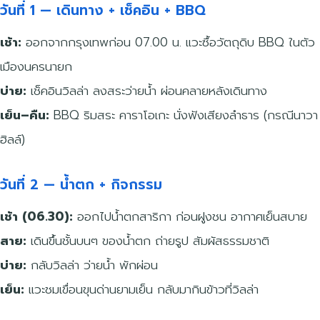
วันที่ 1 — เดินทาง + เช็คอิน + BBQ
เช้า:
ออกจากกรุงเทพก่อน 07.00 น. แวะซื้อวัตถุดิบ BBQ ในตัว
เมืองนครนายก
บ่าย:
เช็คอินวิลล่า ลงสระว่ายน้ำ ผ่อนคลายหลังเดินทาง
เย็น–คืน:
BBQ ริมสระ คาราโอเกะ นั่งฟังเสียงลำธาร (กรณีนาวา
ฮิลล์)
วันที่ 2 — น้ำตก + กิจกรรม
เช้า (06.30):
ออกไปน้ำตกสาริกา ก่อนฝูงชน อากาศเย็นสบาย
สาย:
เดินขึ้นชั้นบนๆ ของน้ำตก ถ่ายรูป สัมผัสธรรมชาติ
บ่าย:
กลับวิลล่า ว่ายน้ำ พักผ่อน
เย็น:
แวะชมเขื่อนขุนด่านยามเย็น กลับมากินข้าวที่วิลล่า