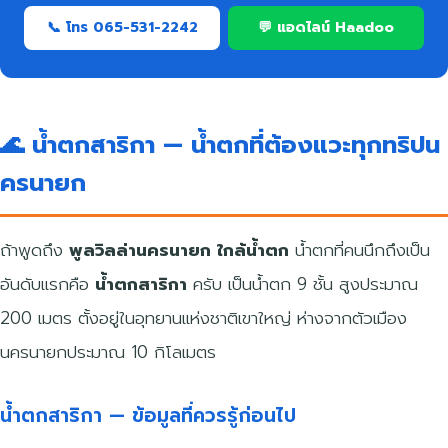
📞 โทร 065-531-2242
💬 แอดไลน์ Haadoo
🌊 น้ำตกสาริกา — น้ำตกที่ต้องแวะทุกทริปน
ครนายก
ถ้าพูดถึง
พูลวิลล่านครนายก ใกล้น้ำตก
น้ำตกที่คนนึกถึงเป็น
อันดับแรกคือ
น้ำตกสาริกา
ครับ เป็นน้ำตก 9 ชั้น สูงประมาณ
200 เมตร ตั้งอยู่ในอุทยานแห่งชาติเขาใหญ่ ห่างจากตัวเมือง
นครนายกประมาณ 10 กิโลเมตร
น้ำตกสาริกา — ข้อมูลที่ควรรู้ก่อนไป