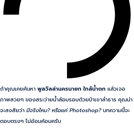
ถ้าคุณเคยค้นหา
พูลวิลล่านครนายก ใกล้น้ำตก
แล้วเจอ
ภาพสวยๆ ของสระว่ายน้ำล้อมรอบด้วยป่าเขาลำธาร คุณน่า
จะสงสัยว่า
มีจริงไหม? หรือแค่ Photoshop?
บทความนี้จะ
ตอบตรงๆ ไม่อ้อมค้อมครับ