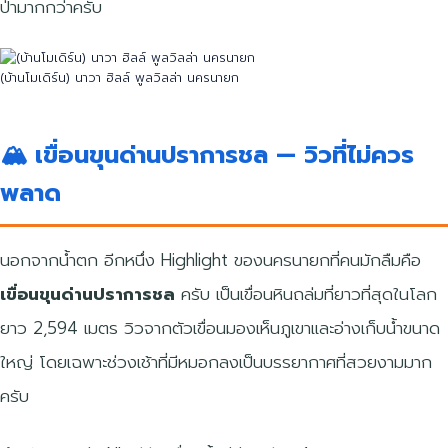
ป่ามากกว่าครับ
(บ้านโมเดิร์น) นาวา ฮิลล์ พูลวิลล่า นครนายก
🏔 เขื่อนขุนด่านปราการชล — วิวที่ไม่ควร
พลาด
นอกจากน้ำตก อีกหนึ่ง Highlight ของนครนายกที่คนมักลืมคือ
เขื่อนขุนด่านปราการชล
ครับ เป็นเขื่อนหินถล่มที่ยาวที่สุดในโลก
ยาว 2,594 เมตร วิวจากตัวเขื่อนมองเห็นภูเขาและอ่างเก็บน้ำขนาด
ใหญ่ โดยเฉพาะช่วงเช้าที่มีหมอกลงเป็นบรรยากาศที่สวยงามมาก
ครับ