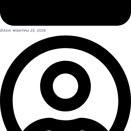
อัปเดต พฤษภาคม 23, 2026