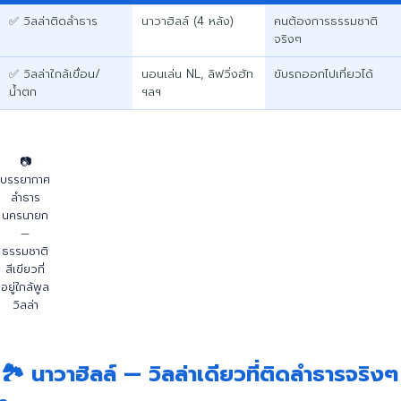
✅ วิลล่าติดลำธาร
นาวาฮิลล์ (4 หลัง)
คนต้องการธรรมชาติ
จริงๆ
✅ วิลล่าใกล้เขื่อน/
นอนเล่น NL, ลิฟวิ่งฮัท
ขับรถออกไปเที่ยวได้
น้ำตก
ฯลฯ
📷
บรรยากาศ
ลำธาร
นครนายก
—
ธรรมชาติ
สีเขียวที่
อยู่ใกล้พูล
วิลล่า
🏞 นาวาฮิลล์ — วิลล่าเดียวที่ติดลำธารจริงๆ