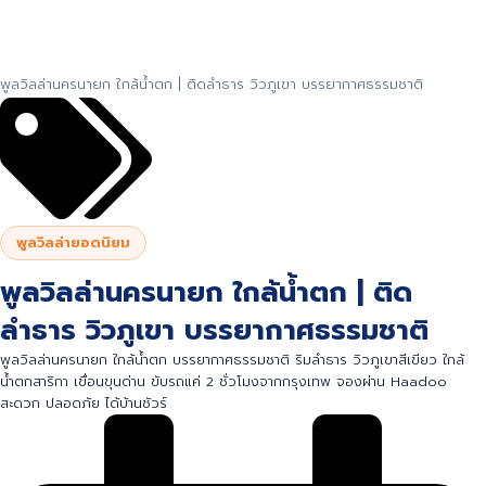
พูลวิลล่านครนายก ใกล้น้ำตก | ติดลำธาร วิวภูเขา บรรยากาศธรรมชาติ
พูลวิลล่ายอดนิยม
พูลวิลล่านครนายก ใกล้น้ำตก | ติด
ลำธาร วิวภูเขา บรรยากาศธรรมชาติ
พูลวิลล่านครนายก ใกล้น้ำตก บรรยากาศธรรมชาติ ริมลำธาร วิวภูเขาสีเขียว ใกล้
น้ำตกสาริกา เขื่อนขุนด่าน ขับรถแค่ 2 ชั่วโมงจากกรุงเทพ จองผ่าน Haadoo
สะดวก ปลอดภัย ได้บ้านชัวร์