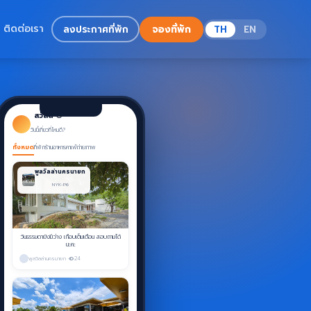
ติดต่อเรา
ลงประกาศที่พัก
จองที่พัก
TH
EN
สวัสดี 👋
วันนี้เที่ยวที่ไหนดี?
ทั้งหมด
ที่พัก
ร้านอาหาร
คาเฟ่
ถ่ายภาพ
ค้นหาที่พัก
พูลวิลล่านครนายก
NYK-P6
oo.app/home
คุณต้องการพักที่ไหน?
สิฤทิ พูลวิลล่า
วันธรรมดายังมีว่าง เกือบเต็มเดือน สอบถามได้
เช็คอิน
เช็คเอาท์
นะคะ
พูลวิลล่านครนายก ·
24
ุนายน 2026
มิถุนายน 2026
5
6
7
8
2
3
4
5
6
7
8
−
+
จำนวนผู้เข้าพัก
2
12
13
14
15
9
10
11
12
13
14
15
ถามได้นะคะ
วันว่างเดือน มิถุนายน ค่าา