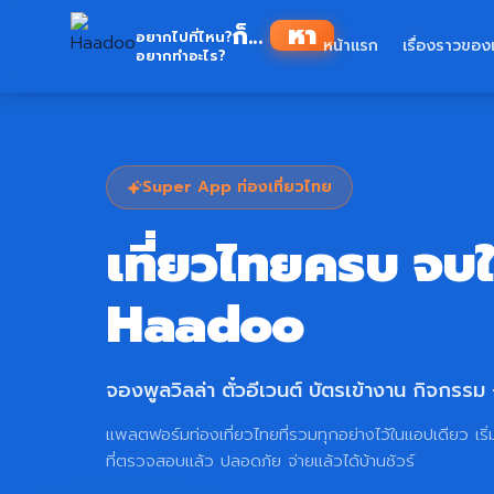
Skip
Haadoo
ก็...
to
อยากไปที่ไหน?
หน้าแรก
เรื่องราวของ
อยากทำอะไร?
อ่านว่า หาดู
content
Super App ท่องเที่ยวไทย
เที่ยวไทยครบ จบ
Haadoo
จองพูลวิลล่า ตั๋วอีเวนต์ บัตรเข้างาน กิจกรรม
แพลตฟอร์มท่องเที่ยวไทยที่รวมทุกอย่างไว้ในแอปเดียว เริ่
ที่ตรวจสอบแล้ว ปลอดภัย จ่ายแล้วได้บ้านชัวร์