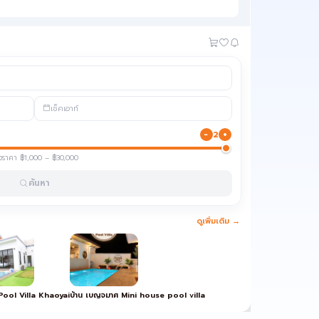
เช็คเอาท์
−
+
2
วงราคา ฿1,000 – ฿30,000
ค้นหา
ดูเพิ่มเติม →
ool Villa Khaoyai
บ้าน เบญจมาศ Mini house pool villa