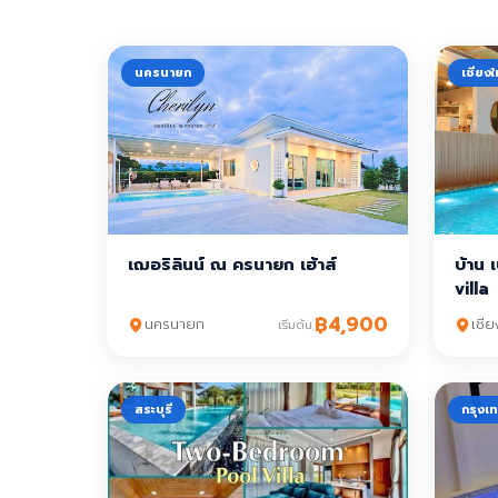
นครนายก
เชียงใ
เฌอริลินน์ ณ ครนายก เฮ้าส์
บ้าน
villa
฿4,900
นครนายก
เชีย
เริ่มต้น
สระบุรี
กรุงเ