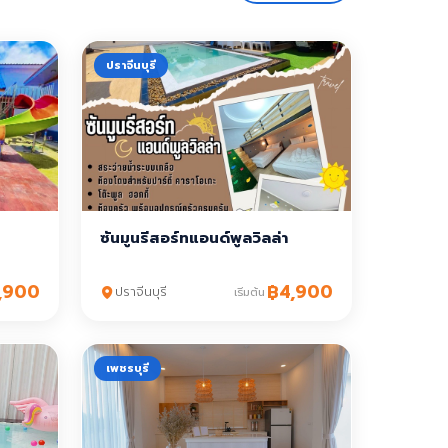
ปราจีนบุรี
ซันมูนรีสอร์ทแอนด์พูลวิลล่า
,900
฿4,900
ปราจีนบุรี
เริ่มต้น
เพชรบุรี