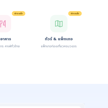
เปิดแล้ว
เปิดแล้ว
นอาหาร
ทัวร์ & แพ็กเกจ
าร คาเฟ่ทั่วไทย
แพ็กเกจท่องเที่ยวครบวงจร