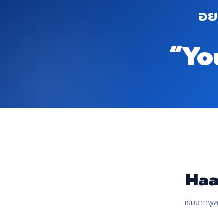
อย
“Yo
Haa
เริ่มจากพู