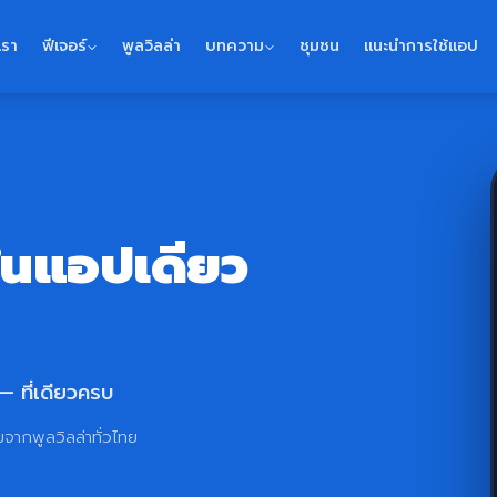
เรา
ฟีเจอร์
พูลวิลล่า
บทความ
ชุมชน
แนะนำการใช้แอป
ในแอปเดียว
www.haad
88 Pool Villa
 — ที่เดียวครบ
มิถ
มจากพูลวิลล่าทั่วไทย
2
3
4
9
10
11
วันธรรมดายังมีว่าง สอบ