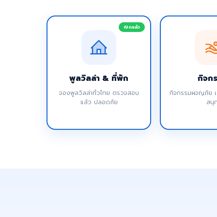
เปิดแล้ว
พูลวิลล่า & ที่พัก
กิจก
จองพูลวิลล่าทั่วไทย ตรวจสอบ
กิจกรรมผจญภัย เค
แล้ว ปลอดภัย
สนุ