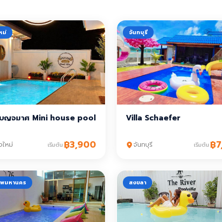
หม่
จันทบุรี
 เบญจมาศ Mini house pool
Villa Schaefer
฿3,900
฿7
งใหม่
จันทบุรี
เริ่มต้น
เริ่มต้น
ทพมหานคร
สงขลา