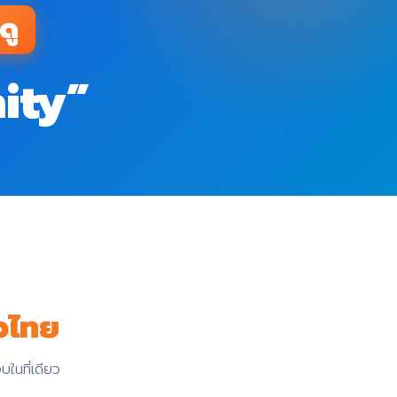
ดู
ity”
วไทย
บในที่เดียว