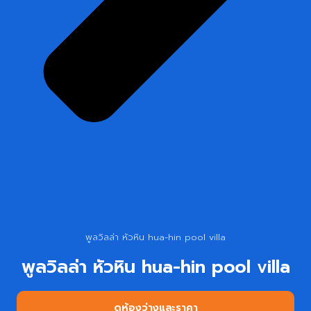
พูลวิลล่า หัวหิน hua-hin pool villa
พูลวิลล่า หัวหิน hua-hin pool villa
ดูห้องว่างและราคา