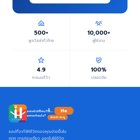
500+
10,000+
พูลวิลล่าทั่วไทย
ผู้ใช้งาน
4.9
100%
คะแนนรีวิว
ปลอดภัย
Haadoo
ก็...
อยากไปที่ไหน?
อยากทำอะไร?
อ่านว่า หาดู
แอปที่จะทำให้ชีวิตของคุณง่ายขึ้นใน
ทุกๆ การท่องเที่ยว ออกไปใช้ชีวิต