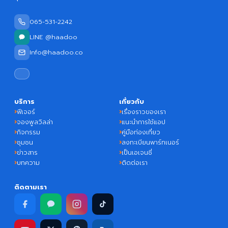
065-531-2242
LINE @haadoo
Info@haadoo.co
บริการ
เกี่ยวกับ
ฟีเจอร์
เรื่องราวของเรา
จองพูลวิลล่า
แนะนำการใช้แอป
กิจกรรม
คู่มือท่องเที่ยว
ชุมชน
ลงทะเบียนพาร์ทเนอร์
ข่าวสาร
เป็นเอเจนซี่
บทความ
ติดต่อเรา
ติดตามเรา