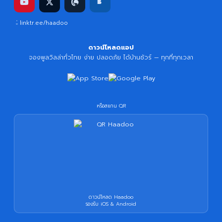
linktr.ee/haadoo
ดาวน์โหลดแอป
จองพูลวิลล่าทั่วไทย ง่าย ปลอดภัย ได้บ้านชัวร์ — ทุกที่ทุกเวลา
หรือสแกน QR
ดาวน์โหลด Haadoo
รองรับ iOS & Android