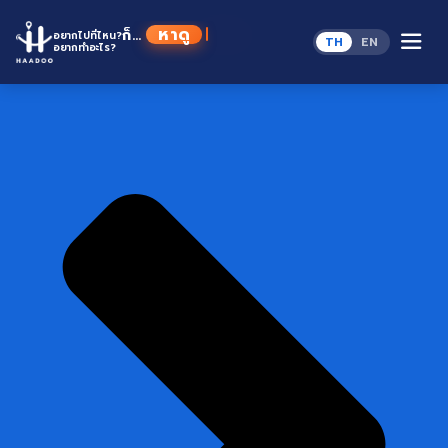
Skip
to
หาด
Home
ก็...
อยากไปที่ไหน?
TH
EN
content
อยากทำอะไร?