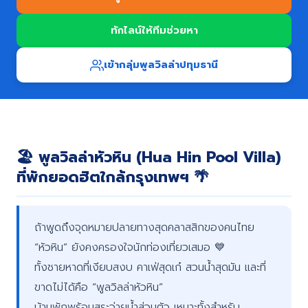
ทักไลน์ให้ทีมช่วยหา
เข้ากลุ่มพูลวิลล่า
ปทุมธานี
🏖️ พูลวิลล่าหัวหิน (Hua Hin Pool Villa)
ที่พักยอดฮิตใกล้กรุงเทพฯ 🌴
ถ้าพูดถึงจุดหมายปลายทางสุดคลาสสิกของคนไทย
“หัวหิน” ยังคงครองใจนักท่องเที่ยวเสมอ 💙
ทั้งชายหาดที่เงียบสงบ คาเฟ่สุดเก๋ สวนน้ำสุดมัน และที่
ขาดไม่ได้คือ “พูลวิลล่าหัวหิน”
บ้านพักพร้อมสระว่ายน้ำส่วนตัว เหมาะทั้งสำหรับ