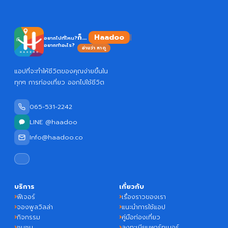
Ha
ก็...
อยากไปที่ไหน?
อยากทำอะไร?
อ่านว่า หาดู
แอปที่จะทำให้ชีวิตของคุณง่ายขึ้นใน
ทุกๆ การท่องเที่ยว ออกไปใช้ชีวิต
065-531-2242
LINE @haadoo
Info@haadoo.co
บริการ
เกี่ยวกับ
ฟีเจอร์
เรื่องราวของเรา
จองพูลวิลล่า
แนะนำการใช้แอป
กิจกรรม
คู่มือท่องเที่ยว
ชุมชน
ลงทะเบียนพาร์ทเนอร์