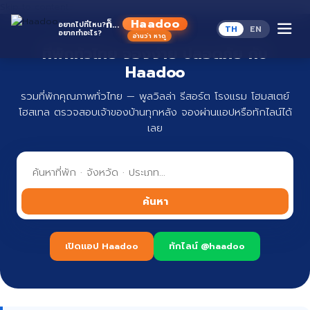
Skip to content
Haadoo
ก็...
อยากไปที่ไหน?
TH
EN
อยากทำอะไร?
อ่านว่า หาดู
ที่พักทั่วไทย จองง่าย ปลอดภัย กับ
Haadoo
รวมที่พักคุณภาพทั่วไทย — พูลวิลล่า รีสอร์ต โรงแรม โฮมสเตย์
โฮสเทล ตรวจสอบเจ้าของบ้านทุกหลัง จองผ่านแอปหรือทักไลน์ได้
เลย
ค้นหา
เปิดแอป Haadoo
ทักไลน์ @haadoo