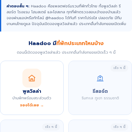
คำตอบสั้น ๆ:
Haadoo คือแพลตฟอร์มรวมที่พักทั่วไทย ทั้งพูลวิลล่า รี
สอร์ต โรงแรม โฮมสเตย์ และโฮสเทล ทุกที่พักตรวจสอบเจ้าของบ้านแล้ว
จองผ่านแอปหรือทักไลน์ @haadoo ได้ทันที ราคาโปร่งใส ปลอดภัย มีทีม
งานคนไทยดูแล ปัจจุบันเปิดจองพูลวิลล่าแล้ว ประเภทอื่นกำลังทยอยเปิดเพิ่ม
Haadoo มี
ที่พักประเภทไหนบ้าง
ตอนนี้เปิดจองพูลวิลล่าแล้ว ประเภทอื่นกำลังทยอยเปิดเร็ว ๆ นี้
เร็ว ๆ นี้
พูลวิลล่า
รีสอร์ต
บ้านพักพร้อมสระส่วนตัว
ริมทะเล ภูเขา ธรรมชาติ
จองได้เลย →
เร็ว ๆ นี้
เร็ว ๆ นี้