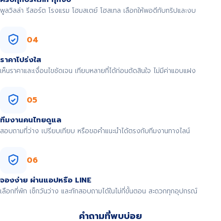
พูลวิลล่า รีสอร์ต โรงแรม โฮมสเตย์ โฮสเทล เลือกให้พอดีกับทริปและงบ
04
ราคาโปร่งใส
เห็นราคาและเงื่อนไขชัดเจน เทียบหลายที่ได้ก่อนตัดสินใจ ไม่มีค่าแอบแฝง
05
ทีมงานคนไทยดูแล
สอบถามที่ว่าง เปรียบเทียบ หรือขอคำแนะนำได้ตรงกับทีมงานทางไลน์
06
จองง่าย ผ่านแอปหรือ LINE
เลือกที่พัก เช็กวันว่าง และทักสอบถามได้ในไม่กี่ขั้นตอน สะดวกทุกอุปกรณ์
คำถามที่พบบ่อย