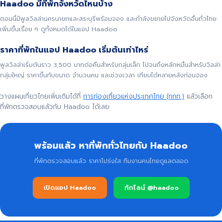
Haadoo มีที่พักจังหวัดไหนบ้าง
ตอนนี้มีพูลวิลล่านครนายกและสระบุรีพร้อมจอง และกำลังขยายไปจังหวัดอื่นทั่วไทย
เพิ่มขึ้นเรื่อย ๆ ดูทั้งหมดได้ในแอป Haadoo
ราคาที่พักในแอป Haadoo เริ่มต้นเท่าไหร่
พูลวิลล่าเริ่มต้นราว 3,500 บาทต่อคืนสำหรับกลุ่มเล็ก ไปจนถึงหลักหมื่นสำหรับวิลล่า
กลุ่มใหญ่ ราคาขึ้นกับขนาด จำนวนคน และช่วงเวลา เทียบได้หลายหลังก่อนจอง
วางแผนเที่ยวไทยเพิ่มเติมได้ที่
การท่องเที่ยวแห่งประเทศไทย (ททท.)
แล้วเลือก
ที่พักตรวจสอบแล้วกับ Haadoo ได้เลย
พร้อมแล้ว หาที่พักทั่วไทยกับ Haadoo
ที่พักตรวจสอบแล้ว ราคาโปร่งใส ทีมงานคนไทยดูแลตลอด
เปิดแอป Haadoo
ทักไลน์ @haadoo