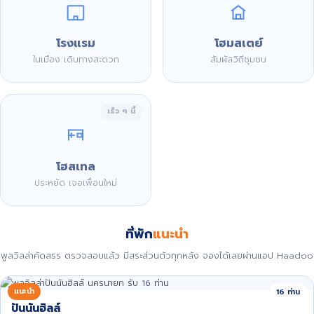
โรงแรม
โฮมสเตย์
ในเมือง เดินทางสะดวก
สัมผัสวิถีชุมชน
เร็ว ๆ นี้
โฮสเทล
ประหยัด เจอเพื่อนใหม่
ที่พัก
แนะนำ
พูลวิลล่าคัดสรร ตรวจสอบแล้ว มีสระส่วนตัวทุกหลัง จองได้เลยผ่านแอป Haadoo
แนะนำ
16 ท่าน
ปันนันฮิลล์