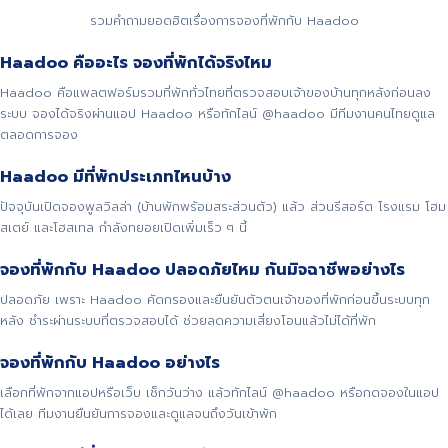
รวมคำถามยอดฮิตเรื่องการจองที่พักกับ Haadoo
Haadoo คืออะไร จองที่พักได้จริงไหม
Haadoo คือแพลตฟอร์มรวมที่พักทั่วไทยที่ตรวจสอบเจ้าของบ้านทุกหลังก่อนลง
ระบบ จองได้จริงผ่านแอป Haadoo หรือทักไลน์ @haadoo มีทีมงานคนไทยดูแล
ตลอดการจอง
Haadoo มีที่พักประเภทไหนบ้าง
ปัจจุบันเปิดจองพูลวิลล่า (บ้านพักพร้อมสระส่วนตัว) แล้ว ส่วนรีสอร์ต โรงแรม โฮม
สเตย์ และโฮสเทล กำลังทยอยเปิดเพิ่มเร็ว ๆ นี้
จองที่พักกับ Haadoo ปลอดภัยไหม กันมิจฉาชีพอย่างไร
ปลอดภัย เพราะ Haadoo คัดกรองและยืนยันตัวตนเจ้าของที่พักก่อนขึ้นระบบทุก
หลัง ชำระผ่านระบบที่ตรวจสอบได้ ช่วยลดความเสี่ยงโอนแล้วไม่ได้ที่พัก
จองที่พักกับ Haadoo อย่างไร
เลือกที่พักจากแอปหรือเว็บ เช็กวันว่าง แล้วทักไลน์ @haadoo หรือกดจองในแอป
ได้เลย ทีมงานยืนยันการจองและดูแลจนถึงวันเข้าพัก