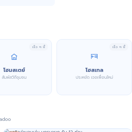
เร็ว ๆ นี้
เร็ว ๆ นี้
โฮมสเตย์
โฮสเทล
สัมผัสวิถีชุมชน
ประหยัด เจอเพื่อนใหม่
aadoo