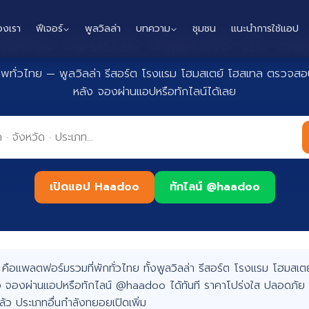
องเรา
ฟีเจอร์
พูลวิลล่า
บทความ
ชุมชน
แนะนำการใช้แอป
กทั่วไทย จองง่าย ปลอดภัย กับ 
าพทั่วไทย — พูลวิลล่า รีสอร์ต โรงแรม โฮมสเตย์ โฮสเทล ตรวจสอบ
หลัง จองผ่านแอปหรือทักไลน์ได้เลย
เปิดแอป Haadoo
ทักไลน์ @haadoo
อแพลตฟอร์มรวมที่พักทั่วไทย ทั้งพูลวิลล่า รีสอร์ต โรงแรม โฮมสเตย์
 จองผ่านแอปหรือทักไลน์ @haadoo ได้ทันที ราคาโปร่งใส ปลอดภัย 
แล้ว ประเภทอื่นกำลังทยอยเปิดเพิ่ม