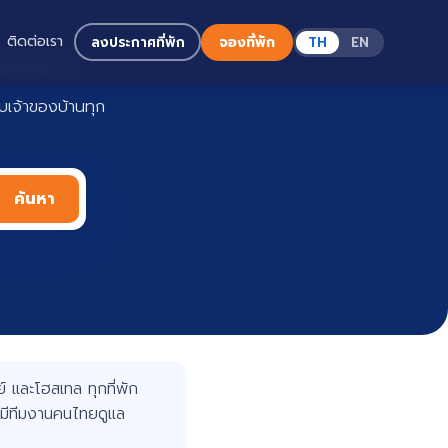
ติดต่อเรา
ลงประกาศที่พัก
จองที่พัก
TH
EN
Haadoo
เจ้าของบ้านทุก
ค้นหา
 และโฮสเทล ทุกที่พัก
มีทีมงานคนไทยดูแล