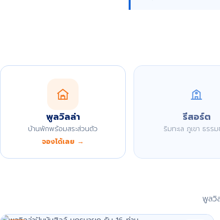
พูลวิลล่า
รีสอร์ต
บ้านพักพร้อมสระส่วนตัว
ริมทะเล ภูเขา ธรรม
จองได้เลย →
พูลว