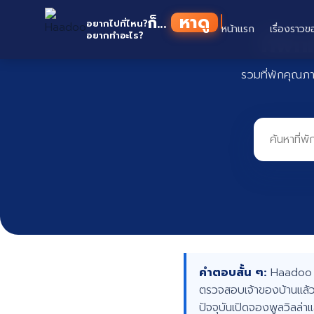
Skip
หาดู
ก็...
to
อยากไปที่ไหน?
หน้าแรก
เรื่องราวข
ที่พั
อยากทำอะไร?
content
รวมที่พักคุณภ
คำตอบสั้น ๆ:
Haadoo คื
ตรวจสอบเจ้าของบ้านแล้ว
ปัจจุบันเปิดจองพูลวิลล่า