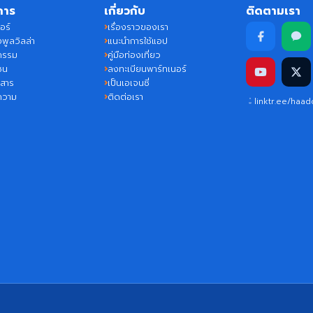
การ
เกี่ยวกับ
ติดตามเรา
อร์
เรื่องราวของเรา
พูลวิลล่า
แนะนำการใช้แอป
กรรม
คู่มือท่องเที่ยว
ชน
ลงทะเบียนพาร์ทเนอร์
วสาร
เป็นเอเจนซี่
ความ
ติดต่อเรา
linktr.ee/haa