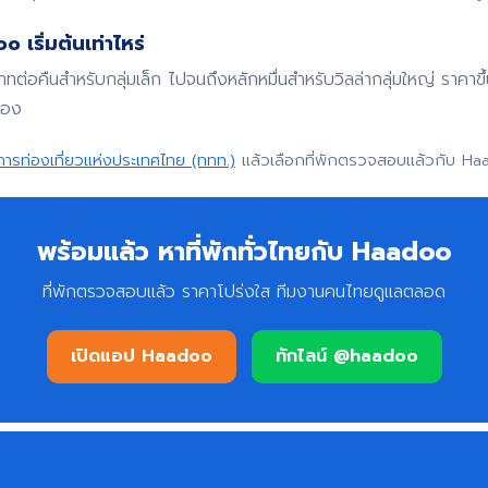
 เริ่มต้นเท่าไหร่
บาทต่อคืนสำหรับกลุ่มเล็ก ไปจนถึงหลักหมื่นสำหรับวิลล่ากลุ่มใหญ่ ราค
จอง
การท่องเที่ยวแห่งประเทศไทย (ททท.)
แล้วเลือกที่พักตรวจสอบแล้วกับ Ha
พร้อมแล้ว หาที่พักทั่วไทยกับ Haadoo
ที่พักตรวจสอบแล้ว ราคาโปร่งใส ทีมงานคนไทยดูแลตลอด
เปิดแอป Haadoo
ทักไลน์ @haadoo