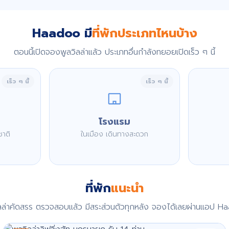
Haadoo มี
ที่พักประเภทไหนบ้าง
ตอนนี้เปิดจองพูลวิลล่าแล้ว ประเภทอื่นกำลังทยอยเปิดเร็ว ๆ นี้
เร็ว ๆ นี้
เร็ว ๆ นี้
โรงแรม
ชาติ
ในเมือง เดินทางสะดวก
ที่พัก
แนะนำ
ิลล่าคัดสรร ตรวจสอบแล้ว มีสระส่วนตัวทุกหลัง จองได้เลยผ่านแอป H