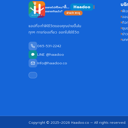
บริ
ก็...
อยากไปที่ไหน?
ฟีเจ
อยากทำอะไร?
อ่านว่า หาดู
จอง
กิจ
แอปที่จะทำให้ชีวิตของคุณง่ายขึ้นใน
ชุม
ทุกๆ การท่องเที่ยว ออกไปใช้ชีวิต
ข่า
บท
065-531-2242
LINE @haadoo
Info@haadoo.co
Copyright © 2025–2026
Haadoo.co
— All rights reserved.