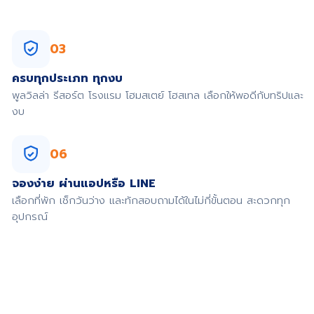
03
ครบทุกประเภท ทุกงบ
พูลวิลล่า รีสอร์ต โรงแรม โฮมสเตย์ โฮสเทล เลือกให้พอดีกับทริปและ
งบ
06
จองง่าย ผ่านแอปหรือ LINE
เลือกที่พัก เช็กวันว่าง และทักสอบถามได้ในไม่กี่ขั้นตอน สะดวกทุก
อุปกรณ์