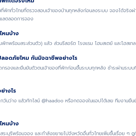
พักได้จริงไหม
พักทั่วไทยที่ตรวจสอบเจ้าของบ้านทุกหลังก่อนลงระบบ จองได้จริงผ
ดูแลตลอดการจอง
ไหนบ้าง
้านพักพร้อมสระส่วนตัว) แล้ว ส่วนรีสอร์ต โรงแรม โฮมสเตย์ และโฮสเทล ก
ปลอดภัยไหม กันมิจฉาชีพอย่างไร
รองและยืนยันตัวตนเจ้าของที่พักก่อนขึ้นระบบทุกหลัง ชำระผ่านระบบ
ย่างไร
 เช็กวันว่าง แล้วทักไลน์ @haadoo หรือกดจองในแอปได้เลย ทีมงานยืน
ดไหนบ้าง
สระบุรีพร้อมจอง และกำลังขยายไปจังหวัดอื่นทั่วไทยเพิ่มขึ้นเรื่อย ๆ