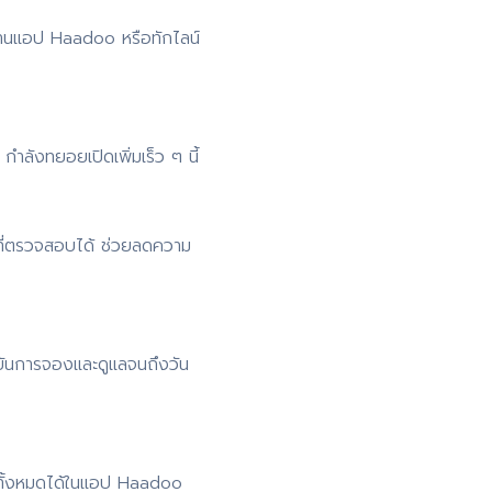
่านแอป Haadoo หรือทักไลน์
ำลังทยอยเปิดเพิ่มเร็ว ๆ นี้
ที่ตรวจสอบได้ ช่วยลดความ
ยันการจองและดูแลจนถึงวัน
 ดูทั้งหมดได้ในแอป Haadoo