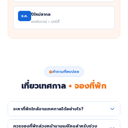
ปีใหม่สากล
ธ.ค.
เคาท์ดาวน์ + ปาร์ตี้
คำถามที่พบบ่อย
เที่ยวเทศกาล
+ จองที่พัก
จะหาที่พักใกล้งานเทศกาลได้อย่างไร?
ค้นหาผ่านแอป Haadoo โดยระบุพื้นที่ที่ใกล้งาน เช่น เขาใหญ่
ควรจองที่พักล่วงหน้านานแค่ไหนสำหรับช่วง
กรุงเทพ เชียงใหม่ หรือทัก LINE @Haadoo ให้ทีมช่วยแนะนำ