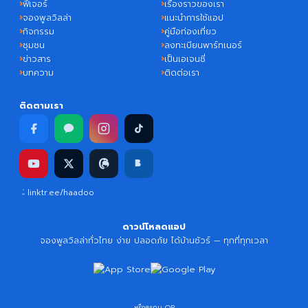
ฟีเจอร์
เรื่องราวของเรา
จองพูลวิลล่า
แนะนำการใช้แอป
กิจกรรม
คู่มือท่องเที่ยว
ชุมชน
ลงทะเบียนพาร์ทเนอร์
ข่าวสาร
เป็นเอเจนซี่
บทความ
ติดต่อเรา
ติดตามเรา
linktr.ee/haadoo
ดาวน์โหลดแอป
จองพูลวิลล่าทั่วไทย ง่าย ปลอดภัย ได้บ้านชัวร์ — ทุกที่ทุกเวลา
หรือสแกน QR