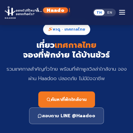
Skip
to
Haadoo
ก็...
อยากไปที่ไหน?
TH
EN
content
อยากทำอะไร?
อ่านว่า หาดู
หาดู · เทศกาลไทย
เที่ยว
เทศกาลไทย
จองที่พักง่าย ได้บ้านชัวร์
รวมเทศกาลสำคัญทั่วไทย พร้อมที่พักพูลวิลล่าใกล้งาน จอง
ผ่าน Haadoo ปลอดภัย ไม่มีมิจฉาชีพ
ค้นหาที่พักใกล้งาน
สอบถาม LINE @Haadoo