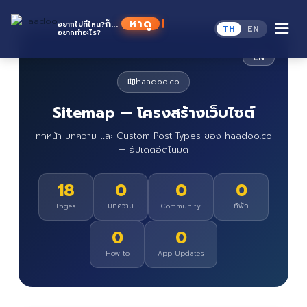
Skip
to
หาดู
ก็...
อยากไปที่ไหน?
TH
EN
content
อยากทำอะไร?
EN
haadoo.co
Sitemap — โครงสร้างเว็บไซต์
ทุกหน้า บทความ และ Custom Post Types ของ haadoo.co
— อัปเดตอัตโนมัติ
18
0
0
0
Pages
บทความ
Community
ที่พัก
0
0
How-to
App Updates