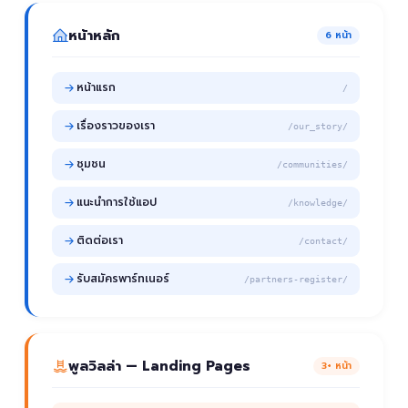
หน้าหลัก
6 หน้า
หน้าแรก
/
เรื่องราวของเรา
/our_story/
ชุมชน
/communities/
แนะนำการใช้แอป
/knowledge/
ติดต่อเรา
/contact/
รับสมัครพาร์ทเนอร์
/partners-register/
พูลวิลล่า — Landing Pages
3+ หน้า