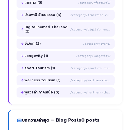
เทศกาล (5)
/category/festival/
ประเพณี วัฒนธรรม (3)
/category/tradition-culture/
Digital nomad Thailand
/category/digital-nomad-thailand/
(2)
อีเว้นท์ (2)
/category/event/
Longevity (1)
/category/longevity/
sport tourism (1)
/category/sport-tourism/
wellness tourism (1)
/category/wellness-tourism/
พูลวิลล่า ภาคเหนือ (0)
/category/northern-thailand-poolvilla/
บทความล่าสุด — Blog Posts
0 posts