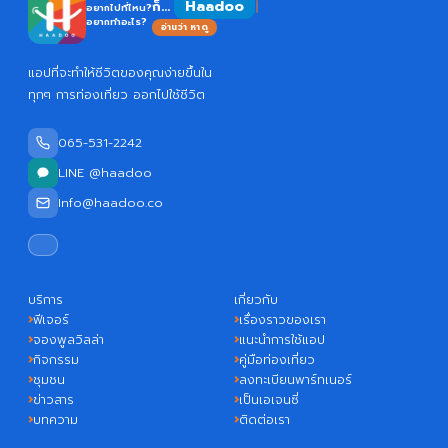
Haadoo
ก็...
อยากไปที่ไหน?
อยากทำอะไร?
อ่านว่า หาดู
แอปที่จะทำให้ชีวิตของคุณง่ายขึ้นใน
ทุกๆ การท่องเที่ยว ออกไปใช้ชีวิต
065-531-2242
LINE @haadoo
Info@haadoo.co
บริการ
เกี่ยวกับ
ฟีเจอร์
เรื่องราวของเรา
จองพูลวิลล่า
แนะนำการใช้แอป
กิจกรรม
คู่มือท่องเที่ยว
ชุมชน
ลงทะเบียนพาร์ทเนอร์
ข่าวสาร
เป็นเอเจนซี่
บทความ
ติดต่อเรา