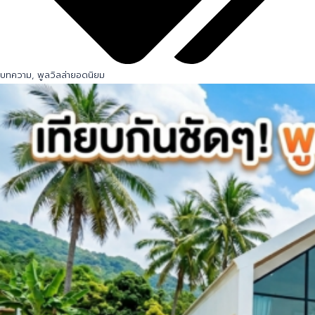
บทความ
,
พูลวิลล่ายอดนิยม