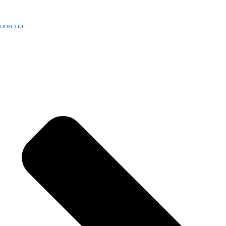
บทความ