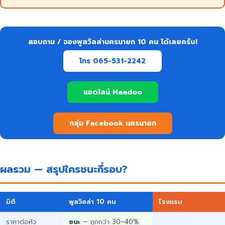
สอบถาม / จองพูลวิลล่านครนายก 10 คน ได้เลยครับ!
โทร 065-531-2242
แอดไลน์ Haadoo
กลุ่ม Facebook นครนายก
ผลรวม — สรุปใครชนะกี่รอบ?
มิติ
พูลวิลล่า 10 คน
โรงแรม
ราคาต่อหัว
ชนะ
— ถูกกว่า 30–40%