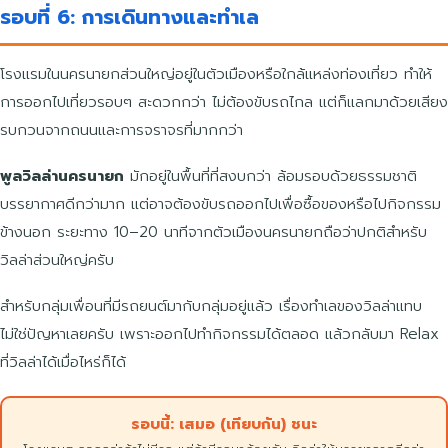
รอบที่ 6: การเดินทางและทำเล
โรงแรมในนครนายกส่วนใหญ่อยู่ในตัวเมืองหรือใกล้แหล่งท่องเที่ยว ทำให้
การออกไปเที่ยวรอบๆ สะดวกกว่า ไม่ต้องขับรถไกล แต่ก็แลกมาด้วยเสียง
รบกวนจากถนนและการจราจรที่มากกว่า
พูลวิลล่านครนายก
มักอยู่ในพื้นที่ที่สงบกว่า ล้อมรอบด้วยธรรมชาติ
บรรยากาศดีกว่ามาก แต่อาจต้องขับรถออกไปเพื่อซื้อของหรือไปกิจกรรม
ข้างนอก ระยะทาง 10–20 นาทีจากตัวเมืองนครนายกถือว่าปกติสำหรับ
วิลล่าส่วนใหญ่ครับ
สำหรับกลุ่มเพื่อนที่มีรถยนต์มากับกลุ่มอยู่แล้ว เรื่องทำเลของวิลล่าแทบ
ไม่ใช่ปัญหาเลยครับ เพราะออกไปทำกิจกรรมได้ตลอด แล้วกลับมา Relax
ที่วิลล่าได้เมื่อไหร่ก็ได้
รอบนี้:
เสมอ (เทียบกัน)
ชนะ