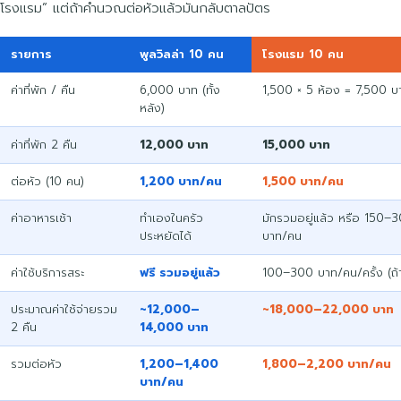
โรงแรม” แต่ถ้าคำนวณต่อหัวแล้วมันกลับตาลปัตร
รายการ
พูลวิลล่า 10 คน
โรงแรม 10 คน
ค่าที่พัก / คืน
6,000 บาท (ทั้ง
1,500 × 5 ห้อง = 7,500 บ
หลัง)
ค่าที่พัก 2 คืน
12,000 บาท
15,000 บาท
ต่อหัว (10 คน)
1,200 บาท/คน
1,500 บาท/คน
ค่าอาหารเช้า
ทำเองในครัว
มักรวมอยู่แล้ว หรือ 150–
ประหยัดได้
บาท/คน
ค่าใช้บริการสระ
ฟรี รวมอยู่แล้ว
100–300 บาท/คน/ครั้ง (ถ้า
ประมาณค่าใช้จ่ายรวม
~12,000–
~18,000–22,000 บาท
2 คืน
14,000 บาท
รวมต่อหัว
1,200–1,400
1,800–2,200 บาท/คน
บาท/คน