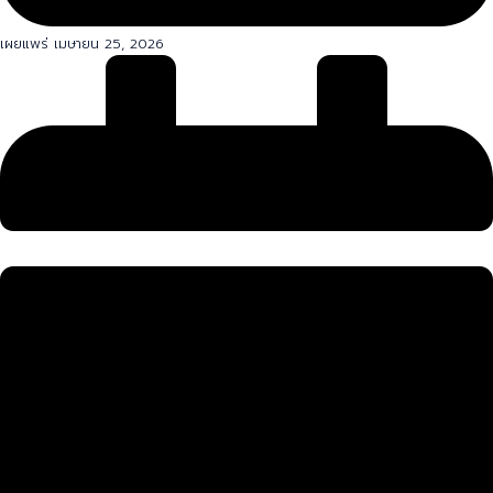
เผยแพร่ เมษายน 25, 2026