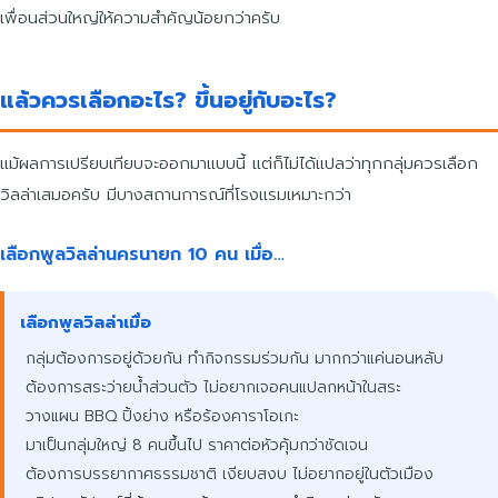
เพื่อนส่วนใหญ่ให้ความสำคัญน้อยกว่าครับ
แล้วควรเลือกอะไร? ขึ้นอยู่กับอะไร?
แม้ผลการเปรียบเทียบจะออกมาแบบนี้ แต่ก็ไม่ได้แปลว่าทุกกลุ่มควรเลือก
วิลล่าเสมอครับ มีบางสถานการณ์ที่โรงแรมเหมาะกว่า
เลือกพูลวิลล่านครนายก 10 คน เมื่อ…
เลือกพูลวิลล่าเมื่อ
กลุ่มต้องการอยู่ด้วยกัน ทำกิจกรรมร่วมกัน มากกว่าแค่นอนหลับ
ต้องการสระว่ายน้ำส่วนตัว ไม่อยากเจอคนแปลกหน้าในสระ
วางแผน BBQ ปิ้งย่าง หรือร้องคาราโอเกะ
มาเป็นกลุ่มใหญ่ 8 คนขึ้นไป ราคาต่อหัวคุ้มกว่าชัดเจน
ต้องการบรรยากาศธรรมชาติ เงียบสงบ ไม่อยากอยู่ในตัวเมือง