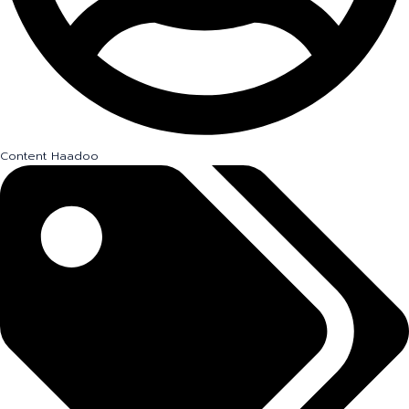
Content Haadoo