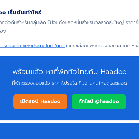
 เริ่มต้นเท่าไหร่
บาทต่อคืนสำหรับกลุ่มเล็ก ไปจนถึงหลักหมื่นสำหรับวิลล่ากลุ่มใหญ่ ราค
จอง
การท่องเที่ยวแห่งประเทศไทย (ททท.)
แล้วเลือกที่พักตรวจสอบแล้วกับ Ha
พร้อมแล้ว หาที่พักทั่วไทยกับ Haadoo
ที่พักตรวจสอบแล้ว ราคาโปร่งใส ทีมงานคนไทยดูแลตลอด
เปิดแอป Haadoo
ทักไลน์ @haadoo