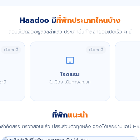
Haadoo มี
ที่พักประเภทไหนบ้าง
ตอนนี้เปิดจองพูลวิลล่าแล้ว ประเภทอื่นกำลังทยอยเปิดเร็ว ๆ นี้
เร็ว ๆ นี้
เร็ว ๆ นี้
โรงแรม
ชาติ
ในเมือง เดินทางสะดวก
ที่พัก
แนะนำ
ิลล่าคัดสรร ตรวจสอบแล้ว มีสระส่วนตัวทุกหลัง จองได้เลยผ่านแอป H