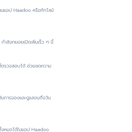
่านแอป Haadoo หรือทักไลน์
ำลังทยอยเปิดเพิ่มเร็ว ๆ นี้
ที่ตรวจสอบได้ ช่วยลดความ
ยันการจองและดูแลจนถึงวัน
 ดูทั้งหมดได้ในแอป Haadoo