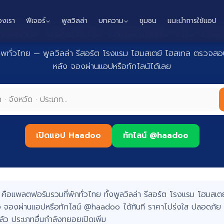
องเรา
ฟีเจอร์
พูลวิลล่า
บทความ
ชุมชน
แนะนำการใช้แอป
กทั่วไทย จองง่าย ปลอดภัย กับ 
าพทั่วไทย — พูลวิลล่า รีสอร์ต โรงแรม โฮมสเตย์ โฮสเทล ตรวจสอบ
หลัง จองผ่านแอปหรือทักไลน์ได้เลย
เปิดแอป Haadoo
ทักไลน์ @haadoo
อแพลตฟอร์มรวมที่พักทั่วไทย ทั้งพูลวิลล่า รีสอร์ต โรงแรม โฮมสเตย์
 จองผ่านแอปหรือทักไลน์ @haadoo ได้ทันที ราคาโปร่งใส ปลอดภัย 
แล้ว ประเภทอื่นกำลังทยอยเปิดเพิ่ม