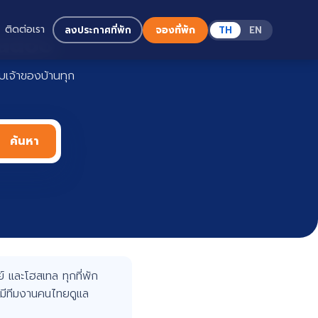
ติดต่อเรา
ลงประกาศที่พัก
จองที่พัก
TH
EN
Haadoo
เจ้าของบ้านทุก
ค้นหา
 และโฮสเทล ทุกที่พัก
มีทีมงานคนไทยดูแล