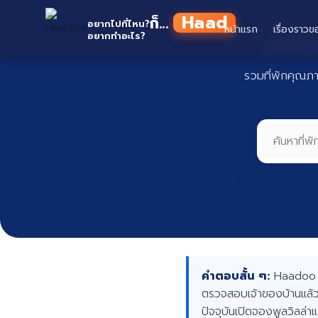
Skip
Haadoo
ก็...
to
อยากไปที่ไหน?
หน้าแรก
เรื่องราวข
ที่พั
อยากทำอะไร?
อ่านว่า หาดู
content
รวมที่พักคุณภ
คำตอบสั้น ๆ:
Haadoo คื
ตรวจสอบเจ้าของบ้านแล้ว
ปัจจุบันเปิดจองพูลวิลล่า