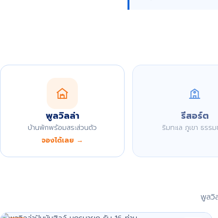
พูลวิลล่า
รีสอร์ต
บ้านพักพร้อมสระส่วนตัว
ริมทะเล ภูเขา ธรรม
จองได้เลย →
พูลว