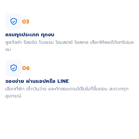
03
ครบทุกประเภท ทุกงบ
พูลวิลล่า รีสอร์ต โรงแรม โฮมสเตย์ โฮสเทล เลือกให้พอดีกับทริปและ
งบ
06
จองง่าย ผ่านแอปหรือ LINE
เลือกที่พัก เช็กวันว่าง และทักสอบถามได้ในไม่กี่ขั้นตอน สะดวกทุก
อุปกรณ์