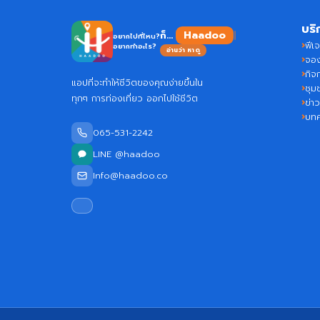
บริ
Haad
ก็...
อยากไปที่ไหน?
ฟีเจ
อยากทำอะไร?
อ่านว่า หาดู
จอง
กิจ
แอปที่จะทำให้ชีวิตของคุณง่ายขึ้นใน
ชุม
ทุกๆ การท่องเที่ยว ออกไปใช้ชีวิต
ข่า
บท
065-531-2242
LINE @haadoo
Info@haadoo.co