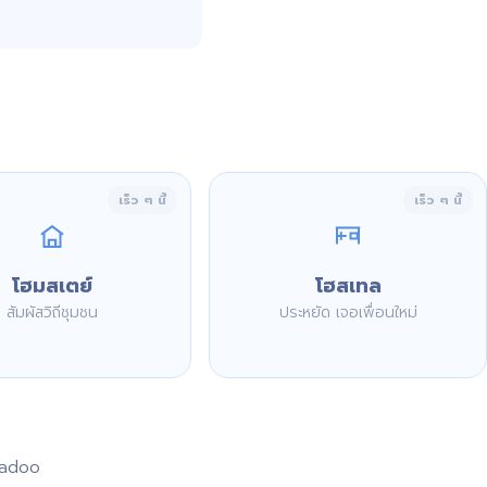
เร็ว ๆ นี้
เร็ว ๆ นี้
โฮมสเตย์
โฮสเทล
สัมผัสวิถีชุมชน
ประหยัด เจอเพื่อนใหม่
aadoo