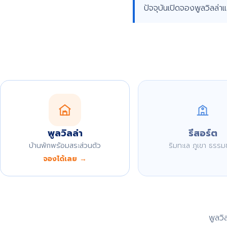
ปัจจุบันเปิดจองพูลวิลล่า
พูลวิลล่า
รีสอร์ต
บ้านพักพร้อมสระส่วนตัว
ริมทะเล ภูเขา ธรรม
จองได้เลย →
พูลว