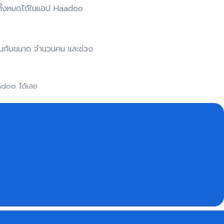
 ดูทั้งหมดได้ในแอป Haadoo
าขึ้นกับขนาด จำนวนคน และช่วง
adoo ได้เลย