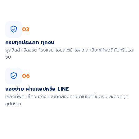
03
ครบทุกประเภท ทุกงบ
พูลวิลล่า รีสอร์ต โรงแรม โฮมสเตย์ โฮสเทล เลือกให้พอดีกับทริปและ
งบ
06
จองง่าย ผ่านแอปหรือ LINE
เลือกที่พัก เช็กวันว่าง และทักสอบถามได้ในไม่กี่ขั้นตอน สะดวกทุก
อุปกรณ์