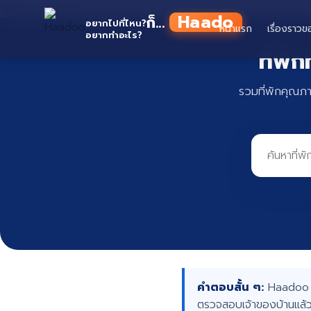
Skip to content
Haadoo
ก็...
อยากไปที่ไหน?
หน้าแรก
เรื่องราวข
อยากทำอะไร?
อ่านว่า หาดู
ที่พั
รวมที่พักคุณภ
คำตอบสั้น ๆ:
Haadoo คื
ตรวจสอบเจ้าของบ้านแล้ว