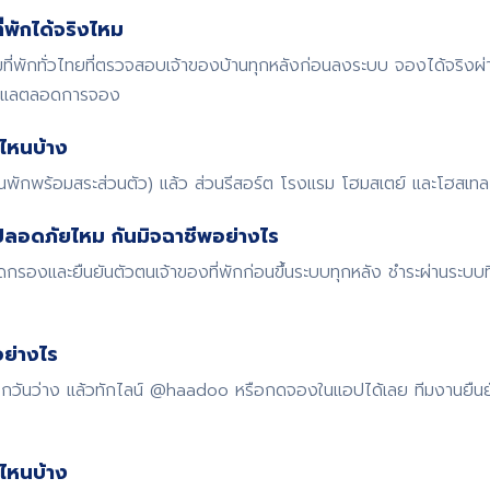
พักได้จริงไหม
พักทั่วไทยที่ตรวจสอบเจ้าของบ้านทุกหลังก่อนลงระบบ จองได้จริงผ
ดูแลตลอดการจอง
ไหนบ้าง
้านพักพร้อมสระส่วนตัว) แล้ว ส่วนรีสอร์ต โรงแรม โฮมสเตย์ และโฮสเทล ก
ปลอดภัยไหม กันมิจฉาชีพอย่างไร
รองและยืนยันตัวตนเจ้าของที่พักก่อนขึ้นระบบทุกหลัง ชำระผ่านระบบ
ย่างไร
 เช็กวันว่าง แล้วทักไลน์ @haadoo หรือกดจองในแอปได้เลย ทีมงานยืน
ดไหนบ้าง