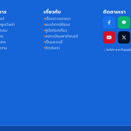
การ
เกี่ยวกับ
ติดตามเรา
อร์
เรื่องราวของเรา
พูลวิลล่า
แนะนำการใช้แอป
กรรม
คู่มือท่องเที่ยว
ชน
ลงทะเบียนพาร์ทเนอร์
วสาร
เป็นเอเจนซี่
ความ
ติดต่อเรา
linktr.ee/haa