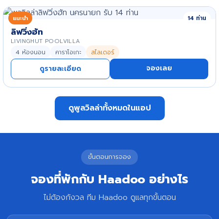
แนะนำ
14 ท่าน
ลิฟวิ่งฮัท
LIVINGHUT POOLVILLA
4 ห้องนอน
คาราโอเกะ
สไลเดอร์
จองเลย
ดูรายละเอียด
ดูพูลวิลล่าทั้งหมดในแอป
ขั้นตอนการจอง
จองที่พักกับ Haadoo อย่างไร
ไม่ต้องกังวล ทีม Haadoo ดูแลทุกขั้นตอน