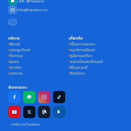
LINE @haadoo
Info@haadoo.co
บริการ
เกี่ยวกับ
ฟีเจอร์
เรื่องราวของเรา
จองพูลวิลล่า
แนะนำการใช้แอป
กิจกรรม
คู่มือท่องเที่ยว
ชุมชน
ลงทะเบียนพาร์ทเนอร์
ข่าวสาร
เป็นเอเจนซี่
บทความ
ติดต่อเรา
ติดตามเรา
linktr.ee/haadoo