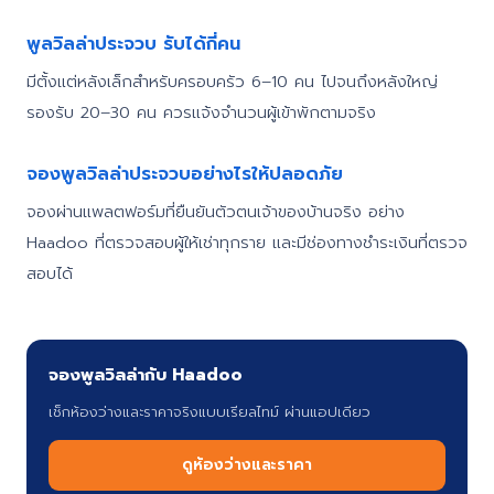
พูลวิลล่าประจวบ รับได้กี่คน
มีตั้งแต่หลังเล็กสำหรับครอบครัว 6–10 คน ไปจนถึงหลังใหญ่
รองรับ 20–30 คน ควรแจ้งจำนวนผู้เข้าพักตามจริง
จองพูลวิลล่าประจวบอย่างไรให้ปลอดภัย
จองผ่านแพลตฟอร์มที่ยืนยันตัวตนเจ้าของบ้านจริง อย่าง
Haadoo ที่ตรวจสอบผู้ให้เช่าทุกราย และมีช่องทางชำระเงินที่ตรวจ
สอบได้
จองพูลวิลล่ากับ Haadoo
เช็กห้องว่างและราคาจริงแบบเรียลไทม์ ผ่านแอปเดียว
ดูห้องว่างและราคา