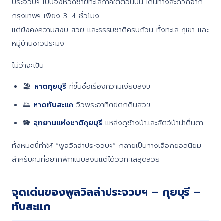
ประจวบฯ เป็นจังหวัดชายทะเลภาคใต้ตอนบน เดินทางสะดวกจาก
กรุงเทพฯ เพียง 3–4 ชั่วโมง
แต่ยังคงความสงบ สวย และธรรมชาติครบถ้วน ทั้งทะเล ภูเขา และ
หมู่บ้านชาวประมง
ไม่ว่าจะเป็น
🏖️
หาดกุยบุรี
ที่ขึ้นชื่อเรื่องความเงียบสงบ
🌅
หาดทับสะแก
วิวพระอาทิตย์ตกดินสวย
🐘
อุทยานแห่งชาติกุยบุรี
แหล่งดูช้างป่าและสัตว์ป่าน่าตื่นตา
ทั้งหมดนี้ทำให้ “พูลวิลล่าประจวบฯ” กลายเป็นทางเลือกยอดนิยม
สำหรับคนที่อยากพักแบบสงบแต่ได้วิวทะเลสุดสวย
จุดเด่นของพูลวิลล่าประจวบฯ – กุยบุรี –
ทับสะแก