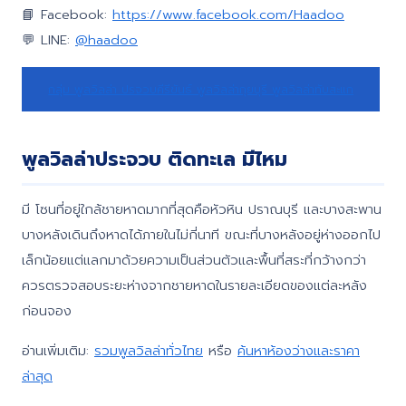
📘 Facebook:
https://www.facebook.com/Haadoo
💬 LINE:
@haadoo
กลุ่ม พูลวิลล่า ปรจวบคีรีขันธ์ พูลวิลล่ากุยบุรี พูลวิลล่าทับสะแก
พูลวิลล่าประจวบ ติดทะเล มีไหม
มี โซนที่อยู่ใกล้ชายหาดมากที่สุดคือหัวหิน ปราณบุรี และบางสะพาน
บางหลังเดินถึงหาดได้ภายในไม่กี่นาที ขณะที่บางหลังอยู่ห่างออกไป
เล็กน้อยแต่แลกมาด้วยความเป็นส่วนตัวและพื้นที่สระที่กว้างกว่า
ควรตรวจสอบระยะห่างจากชายหาดในรายละเอียดของแต่ละหลัง
ก่อนจอง
อ่านเพิ่มเติม:
รวมพูลวิลล่าทั่วไทย
หรือ
ค้นหาห้องว่างและราคา
ล่าสุด