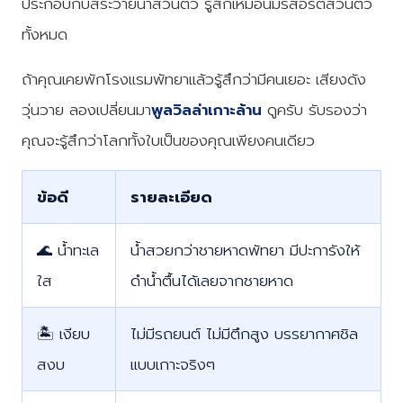
ประกอบกับสระว่ายน้ำส่วนตัว รู้สึกเหมือนมีรีสอร์ตส่วนตัว
ทั้งหมด
ถ้าคุณเคยพักโรงแรมพัทยาแล้วรู้สึกว่ามีคนเยอะ เสียงดัง
วุ่นวาย ลองเปลี่ยนมา
พูลวิลล่าเกาะล้าน
ดูครับ รับรองว่า
คุณจะรู้สึกว่าโลกทั้งใบเป็นของคุณเพียงคนเดียว
ข้อดี
รายละเอียด
🌊 น้ำทะเล
น้ำสวยกว่าชายหาดพัทยา มีปะการังให้
ใส
ดำน้ำตื้นได้เลยจากชายหาด
🏝️ เงียบ
ไม่มีรถยนต์ ไม่มีตึกสูง บรรยากาศชิล
สงบ
แบบเกาะจริงๆ