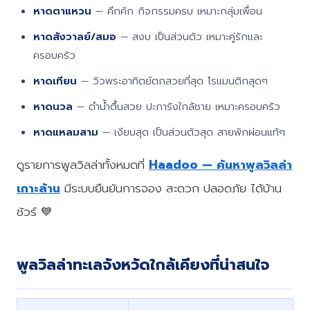
หาดตาแหวน
— คึกคัก กิจกรรมครบ เหมาะกลุ่มเพื่อน
หาดสังวาลย์/สมอ
— สงบ เป็นส่วนตัว เหมาะคู่รักและ
ครอบครัว
หาดเทียน
— วิวพระอาทิตย์ตกสวยที่สุด โรแมนติกสุดๆ
หาดนวล
— ดำน้ำตื้นสวย ปะการังใกล้ชาย เหมาะครอบครัว
หาดแหลมสาม
— เงียบสุด เป็นส่วนตัวสุด สายพักผ่อนแท้ๆ
ดูรายการพูลวิลล่าทั้งหมดที่
Haadoo — ค้นหาพูลวิลล่า
เกาะล้าน
มีระบบยืนยันการจอง สะดวก ปลอดภัย ได้บ้าน
ชัวร์ 💙
พูลวิลล่าทะเลจังหวัดใกล้เคียงที่น่าสนใจ