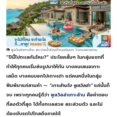
📷 พูลวิลล่าเกาะล้าน สระว่ายน้ำส่วนตัวบนเนินเขา วิวทะเลสวยงาม
“ปีนี้ไปทะเลกันไหม?” ประโยคสั้นๆ ในกลุ่มแชทที่
ทำให้ทุกคนเริ่มส่งรูปมาให้กัน บางคนเสนอเกาะ
เสม็ด บางคนบอกไปเกาะเต่า แต่คนหนึ่งในกลุ่ม
พิมพ์มาแค่สามคำ —
“เกาะล้านไง พูลวิลล่า”
แค่นั้นก็
จบ เพราะทุกคนรู้ดีว่า
พูลวิลล่าเกาะล้าน
คือคำตอบ
ที่ลงตัวที่สุด ได้ทั้งทะเลสวย สระส่วนตัว และไม่
ต้องขับรถไปไกลถึงภาคใต้