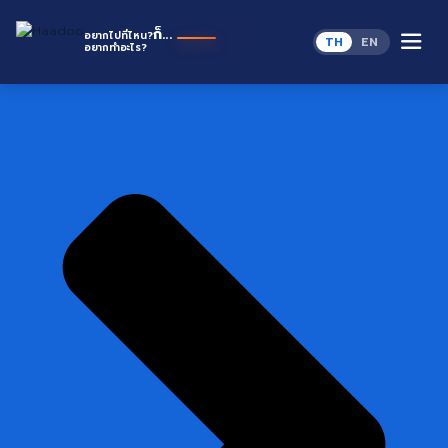
Skip
to
หาดู
Home
ก็...
อยากไปที่ไหน?
TH
EN
content
อยากทำอะไร?