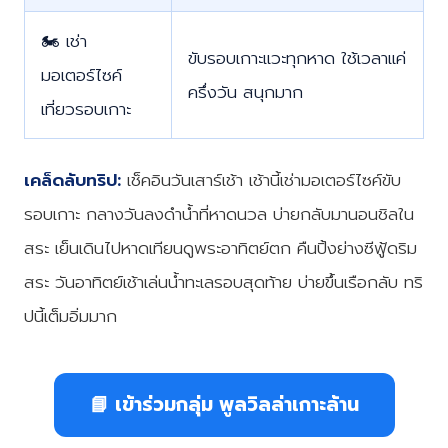
🏍️ เช่า
ขับรอบเกาะแวะทุกหาด ใช้เวลาแค่
มอเตอร์ไซค์
ครึ่งวัน สนุกมาก
เที่ยวรอบเกาะ
เคล็ดลับทริป:
เช็คอินวันเสาร์เช้า เช้านี้เช่ามอเตอร์ไซค์ขับ
รอบเกาะ กลางวันลงดำน้ำที่หาดนวล บ่ายกลับมานอนชิลใน
สระ เย็นเดินไปหาดเทียนดูพระอาทิตย์ตก คืนปิ้งย่างซีฟู้ดริม
สระ วันอาทิตย์เช้าเล่นน้ำทะเลรอบสุดท้าย บ่ายขึ้นเรือกลับ ทริ
ปนี้เต็มอิ่มมาก
📘 เข้าร่วมกลุ่ม พูลวิลล่าเกาะล้าน