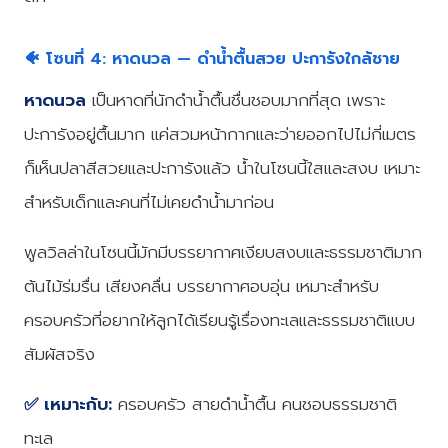
🐠 โซนที่ 4: หาดนวล — ดำน้ำตื้นสวย ปะการังใกล้ชาย
หาดนวล
เป็นหาดที่นักดำน้ำตื้นชื่นชอบมากที่สุด เพราะ
ปะการังอยู่ตื้นมาก แค่สวมหน้ากากและว่ายออกไปไม่กี่เมตร
ก็เห็นปลาสีสวยและปะการังแล้ว น้ำในโซนนี้ใสและสงบ เหมาะ
สำหรับเด็กและคนที่ไม่เคยดำน้ำมาก่อน
พูลวิลล่าในโซนนี้มักมีบรรยากาศเงียบสงบและธรรมชาติมาก
ต้นไม้ร่มรื่น เสียงคลื่น บรรยากาศอบอุ่น เหมาะสำหรับ
ครอบครัวที่อยากให้ลูกได้เรียนรู้เรื่องทะเลและธรรมชาติแบบ
สัมผัสจริง
✅ เหมาะกับ:
ครอบครัว สายดำน้ำตื้น คนชอบธรรมชาติ
ทะเล