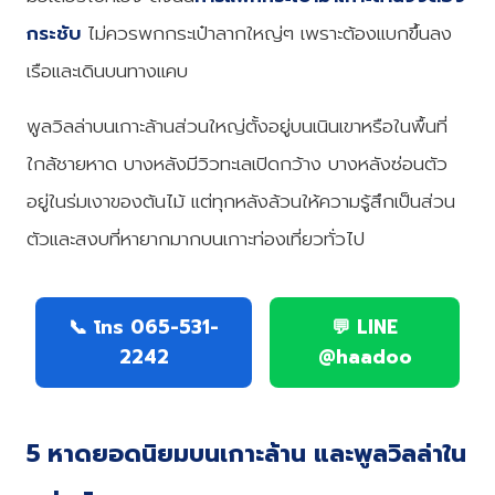
กระชับ
ไม่ควรพกกระเป๋าลากใหญ่ๆ เพราะต้องแบกขึ้นลง
เรือและเดินบนทางแคบ
พูลวิลล่าบนเกาะล้านส่วนใหญ่ตั้งอยู่บนเนินเขาหรือในพื้นที่
ใกล้ชายหาด บางหลังมีวิวทะเลเปิดกว้าง บางหลังซ่อนตัว
อยู่ในร่มเงาของต้นไม้ แต่ทุกหลังล้วนให้ความรู้สึกเป็นส่วน
ตัวและสงบที่หายากมากบนเกาะท่องเที่ยวทั่วไป
📞 โทร 065-531-
💬 LINE
2242
@haadoo
5 หาดยอดนิยมบนเกาะล้าน และพูลวิลล่าใน