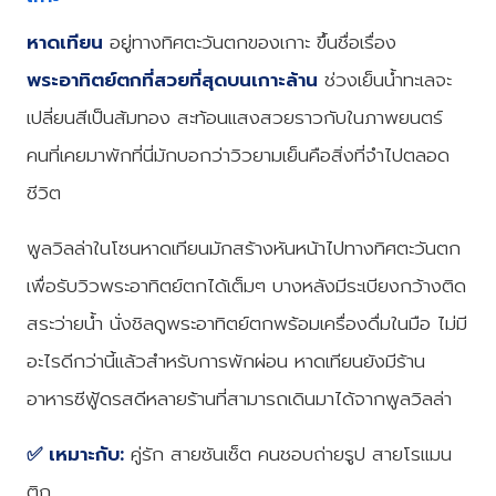
หาดเทียน
อยู่ทางทิศตะวันตกของเกาะ ขึ้นชื่อเรื่อง
พระอาทิตย์ตกที่สวยที่สุดบนเกาะล้าน
ช่วงเย็นน้ำทะเลจะ
เปลี่ยนสีเป็นส้มทอง สะท้อนแสงสวยราวกับในภาพยนตร์
คนที่เคยมาพักที่นี่มักบอกว่าวิวยามเย็นคือสิ่งที่จำไปตลอด
ชีวิต
พูลวิลล่าในโซนหาดเทียนมักสร้างหันหน้าไปทางทิศตะวันตก
เพื่อรับวิวพระอาทิตย์ตกได้เต็มๆ บางหลังมีระเบียงกว้างติด
สระว่ายน้ำ นั่งชิลดูพระอาทิตย์ตกพร้อมเครื่องดื่มในมือ ไม่มี
อะไรดีกว่านี้แล้วสำหรับการพักผ่อน หาดเทียนยังมีร้าน
อาหารซีฟู้ดรสดีหลายร้านที่สามารถเดินมาได้จากพูลวิลล่า
✅ เหมาะกับ:
คู่รัก สายซันเซ็ต คนชอบถ่ายรูป สายโรแมน
ติก