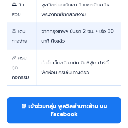
🌅 วิว
พูลวิลล่าบนเนินเขา วิวทะเลเปิดกว้าง
สวย
พระอาทิตย์ตกสวยงาม
🚢 เดิน
จากกรุงเทพฯ ขับรถ 2 ชม. + เรือ 30
ทางง่าย
นาที ถึงแล้ว
🎉 ครบ
ดำน้ำ เจ็ตสกี คายัค กินซีฟู้ด ปาร์ตี้
ทุก
พักผ่อน ครบในเกาะเดียว
กิจกรรม
📘 เข้าร่วมกลุ่ม พูลวิลล่าเกาะล้าน บน
Facebook