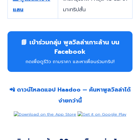
แสน
มาะทริปสั้น
📘 เข้าร่วมกลุ่ม พูลวิลล่าเกาะล้าน บน
Facebook
กดเพื่อดูรีวิว ถามราคา และหาเพื่อนร่วมทริป!
📲 ดาวน์โหลดแอป Haadoo — ค้นหาพูลวิลล่าได้
ง่ายกว่านี้