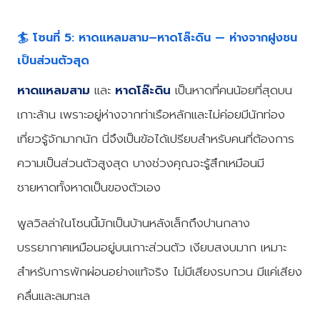
🏄 โซนที่ 5: หาดแหลมสาม–หาดโล๊ะดิน — ห่างจากฝูงชน
เป็นส่วนตัวสุด
หาดแหลมสาม
และ
หาดโล๊ะดิน
เป็นหาดที่คนน้อยที่สุดบน
เกาะล้าน เพราะอยู่ห่างจากท่าเรือหลักและไม่ค่อยมีนักท่อง
เที่ยวรู้จักมากนัก นี่จึงเป็นข้อได้เปรียบสำหรับคนที่ต้องการ
ความเป็นส่วนตัวสูงสุด บางช่วงคุณจะรู้สึกเหมือนมี
ชายหาดทั้งหาดเป็นของตัวเอง
พูลวิลล่าในโซนนี้มักเป็นบ้านหลังเล็กถึงปานกลาง
บรรยากาศเหมือนอยู่บนเกาะส่วนตัว เงียบสงบมาก เหมาะ
สำหรับการพักผ่อนอย่างแท้จริง ไม่มีเสียงรบกวน มีแค่เสียง
คลื่นและลมทะเล