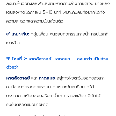
ลงมาเห็นวิวทะเลสีฟ้าและชายหาดด้านล่างได้ชัดเจน บางหลัง
เดินลงหาดได้ภายใน 5–10 นาที เหมาะกับคนที่อยากได้ทั้ง
ความสะดวกและความเป็นส่วนตัว
✅ เหมาะกับ:
กลุ่มเพื่อน คนชอบกิจกรรมทางน้ำ ทริปแรกที่
เกาะล้าน
🌴 โซนที่ 2: หาดสังวาลย์–หาดสมอ — สงบกว่า เป็นส่วน
ตัวกว่า
หาดสังวาลย์
และ
หาดสมอ
อยู่ทางฝั่งตะวันออกของเกาะ
คนน้อยกว่าหาดตาแหวนมาก เหมาะกับคนที่อยากได้
บรรยากาศเงียบสงบจริงๆ น้ำใส ทรายละเอียด มีต้นไม้
ร่มรื่นตลอดแนวชายหาด