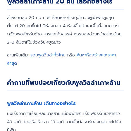
พูลวิลล่าเกาะล้าน 20 คน เลือกอย่างไร
สำหรับกลุ่ม 20 คน ควรเลือกหลังที่ระบุจำนวนผู้เข้าพักสูงสุด
ตั้งแต่ 20 คนขึ้นไป มีห้องนอน 4 ห้องขึ้นไป และพื้นที่ส่วนกลาง
กว้างพอสำหรับทำอาหารและสังสรรค์ ควรจองล่วงหน้าอย่างน้อย
2–3 สัปดาห์ในช่วงวันหยุดยาว
อ่านเพิ่มเติม:
รวมพูลวิลล่าทั่วไทย
หรือ
ค้นหาห้องว่างและราคา
ล่าสุด
คำถามที่พบบ่อยเกี่ยวกับพูลวิลล่าเกาะล้าน
พูลวิลล่าเกาะล้าน เดินทางอย่างไร
นั่งเรือจากท่าเรือแหลมบาลีฮาย เมืองพัทยา เรือเฟอร์รี่ใช้เวลาราว
45 นาที ส่วนเรือเร็วราว 15 นาที จากนั้นต่อรถรับส่งบนเกาะไปยัง
ที่พัก