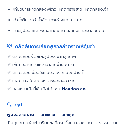
เที่ยวชายหาดคลองพร้าว, หาดทรายขาว, หาดคลองเจ้า
ดำน้ำตื้น / ดำน้ำลึก เกาะช้างและเกาะกูด
ถ่ายรูปวิวทะเล พระอาทิตย์ตก และมุมรีสอร์ตส่วนตัว
💡 เคล็ดลับการเลือกพูลวิลล่าตราดให้คุ้มค่า
✅ ตรวจสอบรีวิวและรูปจริงจากผู้เข้าพัก
✅ เลือกขนาดบ้านให้เหมาะกับจำนวนคน
✅ ตรวจสอบเงื่อนไขเรื่องเสียงหรือจัดปาร์ตี้
✅ เลือกทำเลใกล้ชายหาดหรือร้านอาหาร
✅ จองผ่านเว็บที่เชื่อถือได้ เช่น
Haadoo.co
🔍 สรุป
พูลวิลล่าตราด – เกาะช้าง – เกาะกูด
เป็นจุดหมายพักผ่อนริมทะเลที่ครบทั้งความสะดวก และบรรยากาศ