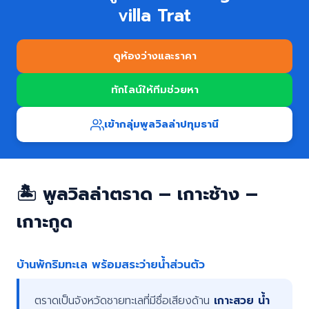
villa Trat
ดูห้องว่างและราคา
ทักไลน์ให้ทีมช่วยหา
เข้ากลุ่มพูลวิลล่า
ปทุมธานี
🏝️ พูลวิลล่าตราด – เกาะช้าง –
เกาะกูด
บ้านพักริมทะเล พร้อมสระว่ายน้ำส่วนตัว
ตราดเป็นจังหวัดชายทะเลที่มีชื่อเสียงด้าน
เกาะสวย น้ำ