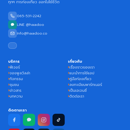
ทุกๆ การท่องเที่ยว ออกไปใช้ชีวิต
065-531-2242
LINE @haadoo
Info@haadoo.co
บริการ
เกี่ยวกับ
ฟีเจอร์
เรื่องราวของเรา
จองพูลวิลล่า
แนะนำการใช้แอป
กิจกรรม
คู่มือท่องเที่ยว
ชุมชน
ลงทะเบียนพาร์ทเนอร์
ข่าวสาร
เป็นเอเจนซี่
บทความ
ติดต่อเรา
ติดตามเรา