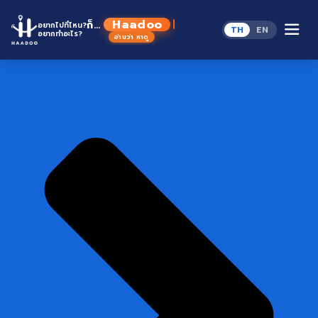
Skip
to
ก็...
Home
อยากไปที่ไหน?
TH
EN
content
อยากทำอะไร?