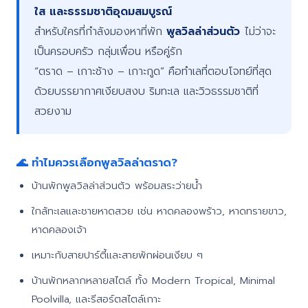
ใส และธรรมชาติอุดมสมบูรณ์
สำหรับใครที่กำลังมองหาที่พัก
พูลวิลล่าส่วนตัว
ไม่ว่าจะ
เป็นครอบครัว กลุ่มเพื่อน หรือคู่รัก
“ตราด – เกาะช้าง – เกาะกูด” คือทำเลที่ตอบโจทย์ที่สุด
ด้วยบรรยากาศเงียบสงบ ริมทะเล และวิวธรรมชาติที่
สวยงาม
🌊 ทำไมควรเลือกพูลวิลล่าตราด?
บ้านพักพูลวิลล่าส่วนตัว พร้อมสระว่ายน้ำ
ใกล้ทะเลและชายหาดสวย เช่น หาดคลองพร้าว, หาดทรายขาว,
หาดคลองเจ้า
เหมาะกับสายปาร์ตี้และสายพักผ่อนเงียบ ๆ
บ้านพักหลากหลายสไตล์ ทั้ง Modern Tropical, Minimal
Poolvilla, และรีสอร์ตสไตล์เกาะ