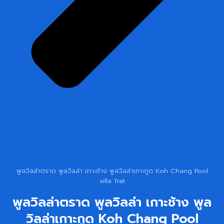
พูลวิลล่าตราด พูลวิลล่า เกาะช้าง พูลวิลล่าเกาะกูด Koh Chang Pool
villa Trat
พูลวิลล่าตราด พูลวิลล่า เกาะช้าง พูล
วิลล่าเกาะกูด Koh Chang Pool