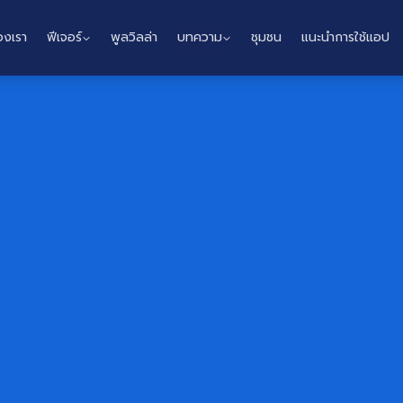
องเรา
ฟีเจอร์
พูลวิลล่า
บทความ
ชุมชน
แนะนำการใช้แอป
Home