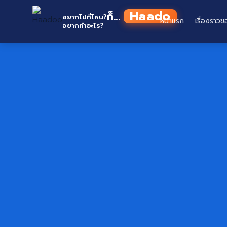
Skip
Haadoo
ก็...
to
อยากไปที่ไหน?
หน้าแรก
เรื่องราวข
อยากทำอะไร?
อ่านว่า หาดู
content