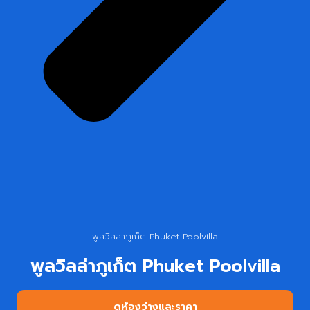
พูลวิลล่าภูเก็ต Phuket Poolvilla
พูลวิลล่าภูเก็ต Phuket Poolvilla
ดูห้องว่างและราคา