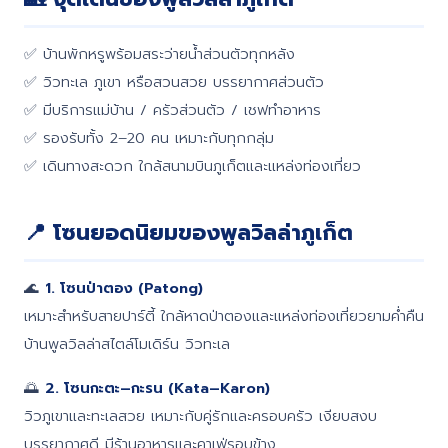
✅ บ้านพักหรูพร้อมสระว่ายน้ำส่วนตัวทุกหลัง
✅ วิวทะเล ภูเขา หรือสวนสวย บรรยากาศส่วนตัว
✅ มีบริการแม่บ้าน / ครัวส่วนตัว / เชฟทำอาหาร
✅ รองรับทั้ง 2–20 คน เหมาะกับทุกกลุ่ม
✅ เดินทางสะดวก ใกล้สนามบินภูเก็ตและแหล่งท่องเที่ยว
📍 โซนยอดนิยมของพูลวิลล่าภูเก็ต
🌊
1. โซนป่าตอง (Patong)
เหมาะสำหรับสายปาร์ตี้ ใกล้หาดป่าตองและแหล่งท่องเที่ยวยามค่ำคืน
บ้านพูลวิลล่าสไตล์โมเดิร์น วิวทะเล
🌅
2. โซนกะตะ–กะรน (Kata–Karon)
วิวภูเขาและทะเลสวย เหมาะกับคู่รักและครอบครัว เงียบสงบ
บรรยากาศดี มีร้านอาหารและคาเฟ่รอบข้าง