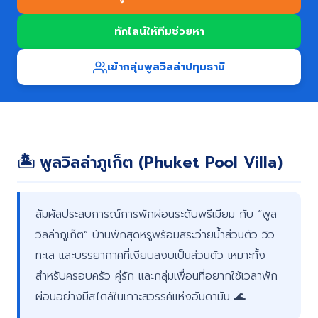
ทักไลน์ให้ทีมช่วยหา
เข้ากลุ่มพูลวิลล่า
ปทุมธานี
🏝️
พูลวิลล่าภูเก็ต (Phuket Pool Villa)
สัมผัสประสบการณ์การพักผ่อนระดับพรีเมียม กับ “พูล
วิลล่าภูเก็ต” บ้านพักสุดหรูพร้อมสระว่ายน้ำส่วนตัว วิว
ทะเล และบรรยากาศที่เงียบสงบเป็นส่วนตัว เหมาะทั้ง
สำหรับครอบครัว คู่รัก และกลุ่มเพื่อนที่อยากใช้เวลาพัก
ผ่อนอย่างมีสไตล์ในเกาะสวรรค์แห่งอันดามัน 🌊