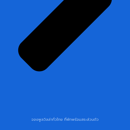
จองพูลวิลล่าทั่วไทย ที่พักพร้อมสระส่วนตัว