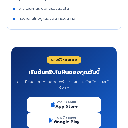
ชำระเงินผ่านระบบที่ตรวจสอบได้
ทีมงานคนไทยดูแลตลอดการเดินทาง
ดาวน์โหลดเลย
เริ่มต้นทริปในฝันของคุณวันนี้
ดาวน์โหลดแอป Haadoo ฟรี วางแผนเที่ยวไทยได้ครบจบใน
ที่เดียว
ดาวน์โหลดบน
App Store
ดาวน์โหลดบน
Google Play