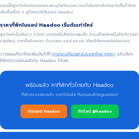
ตอนนี้มีพูลวิลล่านครนายกและสระบุรีพร้อมจอง และกำลังขยายไปจังหวัดอื่นทั่วไทย
เพิ่มขึ้นเรื่อย ๆ ดูทั้งหมดได้ในแอป Haadoo
ราคาที่พักในแอป Haadoo เริ่มต้นเท่าไหร่
พูลวิลล่าเริ่มต้นราว 3,500 บาทต่อคืนสำหรับกลุ่มเล็ก ไปจนถึงหลักหมื่นสำหรับวิลล่า
กลุ่มใหญ่ ราคาขึ้นกับขนาด จำนวนคน และช่วงเวลา เทียบได้หลายหลังก่อนจอง
วางแผนเที่ยวไทยเพิ่มเติมได้ที่
การท่องเที่ยวแห่งประเทศไทย (ททท.)
แล้วเลือก
ที่พักตรวจสอบแล้วกับ Haadoo ได้เลย
พร้อมแล้ว หาที่พักทั่วไทยกับ Haadoo
ที่พักตรวจสอบแล้ว ราคาโปร่งใส ทีมงานคนไทยดูแลตลอด
เปิดแอป Haadoo
ทักไลน์ @haadoo