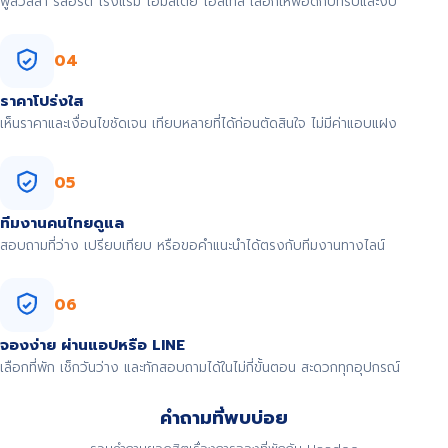
พูลวิลล่า รีสอร์ต โรงแรม โฮมสเตย์ โฮสเทล เลือกให้พอดีกับทริปและงบ
04
ราคาโปร่งใส
เห็นราคาและเงื่อนไขชัดเจน เทียบหลายที่ได้ก่อนตัดสินใจ ไม่มีค่าแอบแฝง
05
ทีมงานคนไทยดูแล
สอบถามที่ว่าง เปรียบเทียบ หรือขอคำแนะนำได้ตรงกับทีมงานทางไลน์
06
จองง่าย ผ่านแอปหรือ LINE
เลือกที่พัก เช็กวันว่าง และทักสอบถามได้ในไม่กี่ขั้นตอน สะดวกทุกอุปกรณ์
คำถามที่พบบ่อย