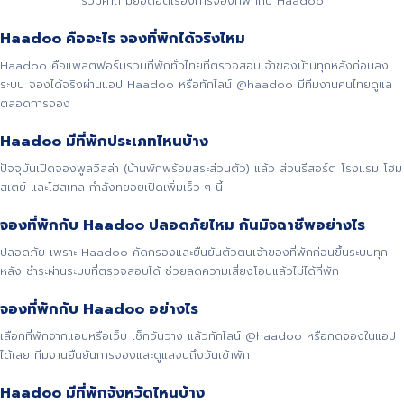
รวมคำถามยอดฮิตเรื่องการจองที่พักกับ Haadoo
Haadoo คืออะไร จองที่พักได้จริงไหม
Haadoo คือแพลตฟอร์มรวมที่พักทั่วไทยที่ตรวจสอบเจ้าของบ้านทุกหลังก่อนลง
ระบบ จองได้จริงผ่านแอป Haadoo หรือทักไลน์ @haadoo มีทีมงานคนไทยดูแล
ตลอดการจอง
Haadoo มีที่พักประเภทไหนบ้าง
ปัจจุบันเปิดจองพูลวิลล่า (บ้านพักพร้อมสระส่วนตัว) แล้ว ส่วนรีสอร์ต โรงแรม โฮม
สเตย์ และโฮสเทล กำลังทยอยเปิดเพิ่มเร็ว ๆ นี้
จองที่พักกับ Haadoo ปลอดภัยไหม กันมิจฉาชีพอย่างไร
ปลอดภัย เพราะ Haadoo คัดกรองและยืนยันตัวตนเจ้าของที่พักก่อนขึ้นระบบทุก
หลัง ชำระผ่านระบบที่ตรวจสอบได้ ช่วยลดความเสี่ยงโอนแล้วไม่ได้ที่พัก
จองที่พักกับ Haadoo อย่างไร
เลือกที่พักจากแอปหรือเว็บ เช็กวันว่าง แล้วทักไลน์ @haadoo หรือกดจองในแอป
ได้เลย ทีมงานยืนยันการจองและดูแลจนถึงวันเข้าพัก
Haadoo มีที่พักจังหวัดไหนบ้าง