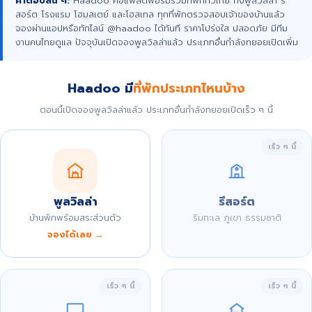
คำตอบสั้น ๆ:
Haadoo คือแพลตฟอร์มรวมที่พักทั่วไทย ทั้งพูลวิลล่า รี
สอร์ต โรงแรม โฮมสเตย์ และโฮสเทล ทุกที่พักตรวจสอบเจ้าของบ้านแล้ว
จองผ่านแอปหรือทักไลน์ @haadoo ได้ทันที ราคาโปร่งใส ปลอดภัย มีทีม
งานคนไทยดูแล ปัจจุบันเปิดจองพูลวิลล่าแล้ว ประเภทอื่นกำลังทยอยเปิดเพิ่ม
Haadoo มี
ที่พักประเภทไหนบ้าง
ตอนนี้เปิดจองพูลวิลล่าแล้ว ประเภทอื่นกำลังทยอยเปิดเร็ว ๆ นี้
เร็ว ๆ นี้
พูลวิลล่า
รีสอร์ต
บ้านพักพร้อมสระส่วนตัว
ริมทะเล ภูเขา ธรรมชาติ
จองได้เลย →
เร็ว ๆ นี้
เร็ว ๆ นี้