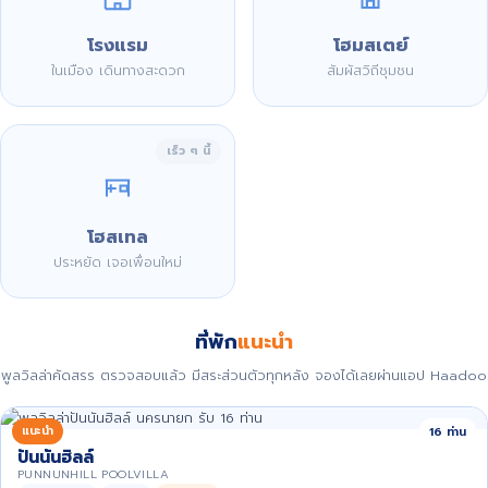
โรงแรม
โฮมสเตย์
ในเมือง เดินทางสะดวก
สัมผัสวิถีชุมชน
เร็ว ๆ นี้
โฮสเทล
ประหยัด เจอเพื่อนใหม่
ที่พัก
แนะนำ
พูลวิลล่าคัดสรร ตรวจสอบแล้ว มีสระส่วนตัวทุกหลัง จองได้เลยผ่านแอป Haadoo
แนะนำ
16 ท่าน
ปันนันฮิลล์
PUNNUNHILL POOLVILLA