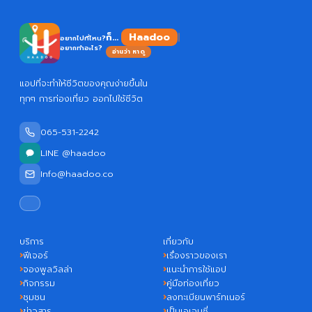
Haadoo
ก็...
อยากไปที่ไหน?
อยากทำอะไร?
อ่านว่า หาดู
แอปที่จะทำให้ชีวิตของคุณง่ายขึ้นใน
ทุกๆ การท่องเที่ยว ออกไปใช้ชีวิต
065-531-2242
LINE @haadoo
Info@haadoo.co
บริการ
เกี่ยวกับ
ฟีเจอร์
เรื่องราวของเรา
จองพูลวิลล่า
แนะนำการใช้แอป
กิจกรรม
คู่มือท่องเที่ยว
ชุมชน
ลงทะเบียนพาร์ทเนอร์
ข่าวสาร
เป็นเอเจนซี่