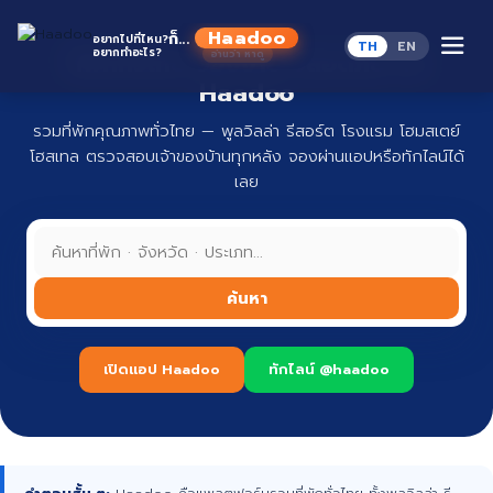
Skip
to
Haadoo
ก็...
อยากไปที่ไหน?
TH
EN
content
อยากทำอะไร?
ที่พักทั่วไทย จองง่าย ปลอดภัย กับ
อ่านว่า หาดู
Haadoo
รวมที่พักคุณภาพทั่วไทย — พูลวิลล่า รีสอร์ต โรงแรม โฮมสเตย์
โฮสเทล ตรวจสอบเจ้าของบ้านทุกหลัง จองผ่านแอปหรือทักไลน์ได้
เลย
ค้นหา
เปิดแอป Haadoo
ทักไลน์ @haadoo