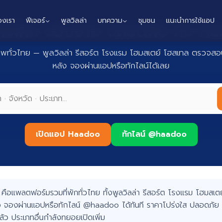
องเรา
ฟีเจอร์
พูลวิลล่า
บทความ
ชุมชน
แนะนำการใช้แอป
กทั่วไทย จองง่าย ปลอดภัย กับ 
าพทั่วไทย — พูลวิลล่า รีสอร์ต โรงแรม โฮมสเตย์ โฮสเทล ตรวจสอบ
หลัง จองผ่านแอปหรือทักไลน์ได้เลย
เปิดแอป Haadoo
ทักไลน์ @haadoo
อแพลตฟอร์มรวมที่พักทั่วไทย ทั้งพูลวิลล่า รีสอร์ต โรงแรม โฮมสเตย์
 จองผ่านแอปหรือทักไลน์ @haadoo ได้ทันที ราคาโปร่งใส ปลอดภัย 
แล้ว ประเภทอื่นกำลังทยอยเปิดเพิ่ม