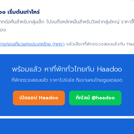
 เริ่มต้นเท่าไหร่
บาทต่อคืนสำหรับกลุ่มเล็ก ไปจนถึงหลักหมื่นสำหรับวิลล่ากลุ่มใหญ่ ราค
จอง
การท่องเที่ยวแห่งประเทศไทย (ททท.)
แล้วเลือกที่พักตรวจสอบแล้วกับ Ha
พร้อมแล้ว หาที่พักทั่วไทยกับ Haadoo
ที่พักตรวจสอบแล้ว ราคาโปร่งใส ทีมงานคนไทยดูแลตลอด
เปิดแอป Haadoo
ทักไลน์ @haadoo