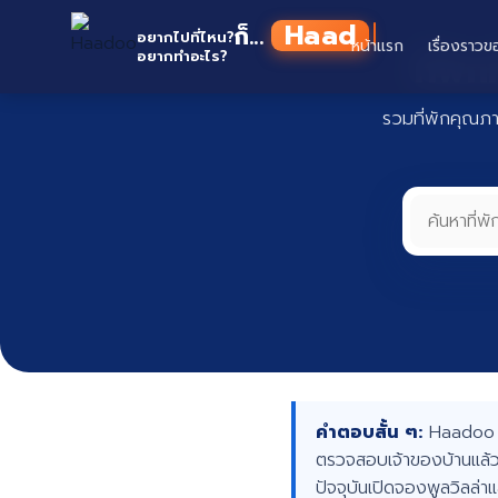
Skip
Haadoo
ก็...
to
อยากไปที่ไหน?
หน้าแรก
เรื่องราวข
ที่พั
อยากทำอะไร?
อ่านว่า หาดู
content
รวมที่พักคุณภ
คำตอบสั้น ๆ:
Haadoo คื
ตรวจสอบเจ้าของบ้านแล้ว
ปัจจุบันเปิดจองพูลวิลล่า