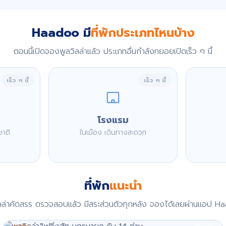
Haadoo มี
ที่พักประเภทไหนบ้าง
ตอนนี้เปิดจองพูลวิลล่าแล้ว ประเภทอื่นกำลังทยอยเปิดเร็ว ๆ นี้
เร็ว ๆ นี้
เร็ว ๆ นี้
โรงแรม
ชาติ
ในเมือง เดินทางสะดวก
ที่พัก
แนะนำ
ิลล่าคัดสรร ตรวจสอบแล้ว มีสระส่วนตัวทุกหลัง จองได้เลยผ่านแอป H