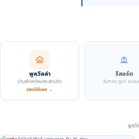
พูลวิลล่า
รีสอร์ต
บ้านพักพร้อมสระส่วนตัว
ริมทะเล ภูเขา ธรรม
จองได้เลย →
พูลว