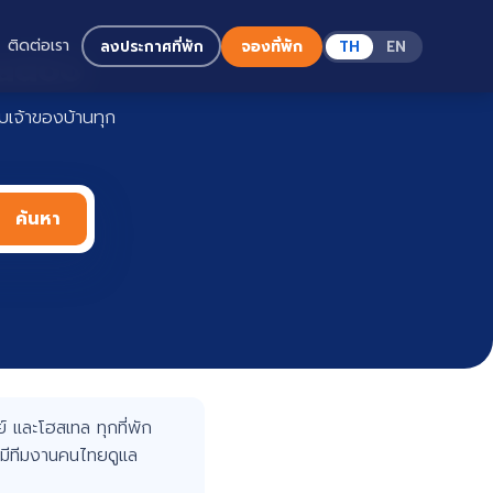
ติดต่อเรา
ลงประกาศที่พัก
จองที่พัก
TH
EN
Haadoo
เจ้าของบ้านทุก
ค้นหา
 และโฮสเทล ทุกที่พัก
มีทีมงานคนไทยดูแล