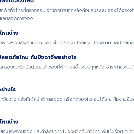
พักได้จริงไหม
พักทั่วไทยที่ตรวจสอบเจ้าของบ้านทุกหลังก่อนลงระบบ จองได้จริงผ
ดูแลตลอดการจอง
ไหนบ้าง
้านพักพร้อมสระส่วนตัว) แล้ว ส่วนรีสอร์ต โรงแรม โฮมสเตย์ และโฮสเทล ก
ปลอดภัยไหม กันมิจฉาชีพอย่างไร
รองและยืนยันตัวตนเจ้าของที่พักก่อนขึ้นระบบทุกหลัง ชำระผ่านระบบ
ย่างไร
 เช็กวันว่าง แล้วทักไลน์ @haadoo หรือกดจองในแอปได้เลย ทีมงานยืน
ดไหนบ้าง
สระบุรีพร้อมจอง และกำลังขยายไปจังหวัดอื่นทั่วไทยเพิ่มขึ้นเรื่อย ๆ