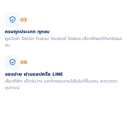
03
ครบทุกประเภท ทุกงบ
พูลวิลล่า รีสอร์ต โรงแรม โฮมสเตย์ โฮสเทล เลือกให้พอดีกับทริปและ
งบ
06
จองง่าย ผ่านแอปหรือ LINE
เลือกที่พัก เช็กวันว่าง และทักสอบถามได้ในไม่กี่ขั้นตอน สะดวกทุก
อุปกรณ์