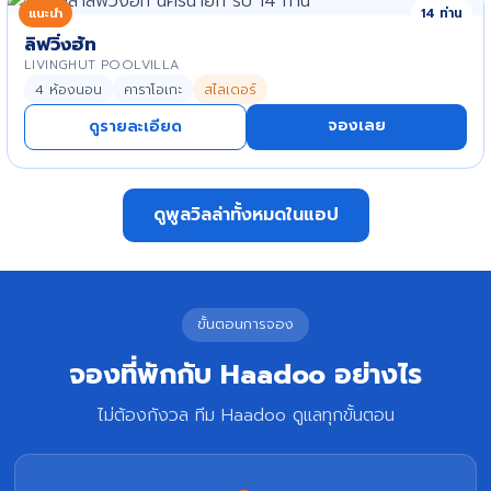
แนะนำ
14 ท่าน
ลิฟวิ่งฮัท
LIVINGHUT POOLVILLA
4 ห้องนอน
คาราโอเกะ
สไลเดอร์
จองเลย
ดูรายละเอียด
ดูพูลวิลล่าทั้งหมดในแอป
ขั้นตอนการจอง
จองที่พักกับ Haadoo อย่างไร
ไม่ต้องกังวล ทีม Haadoo ดูแลทุกขั้นตอน