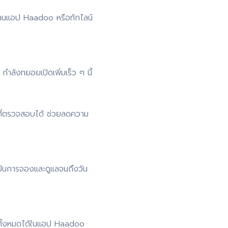
่านแอป Haadoo หรือทักไลน์
ำลังทยอยเปิดเพิ่มเร็ว ๆ นี้
ที่ตรวจสอบได้ ช่วยลดความ
ยันการจองและดูแลจนถึงวัน
 ดูทั้งหมดได้ในแอป Haadoo