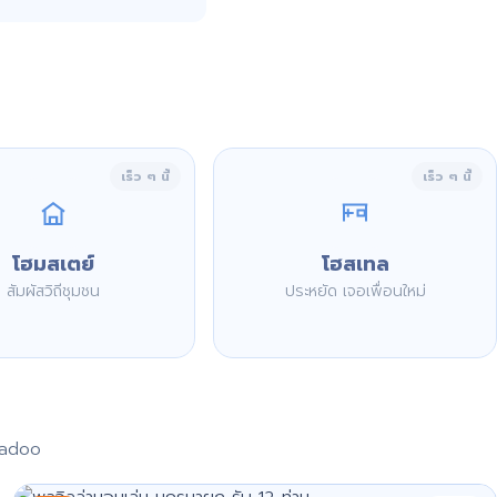
เร็ว ๆ นี้
เร็ว ๆ นี้
โฮมสเตย์
โฮสเทล
สัมผัสวิถีชุมชน
ประหยัด เจอเพื่อนใหม่
aadoo