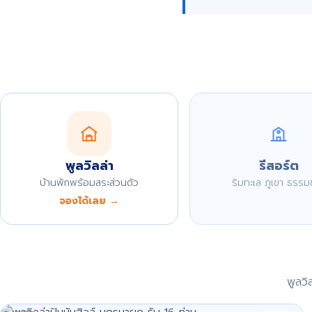
พูลวิลล่า
รีสอร์ต
บ้านพักพร้อมสระส่วนตัว
ริมทะเล ภูเขา ธรรม
จองได้เลย →
พูลว