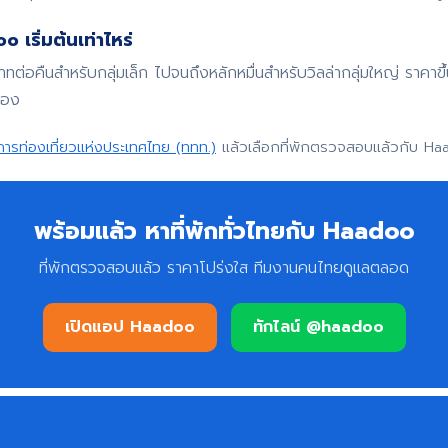
 เริ่มต้นเท่าไหร่
บาทต่อคืนสำหรับกลุ่มเล็ก ไปจนถึงหลักหมื่นสำหรับวิลล่ากลุ่มใหญ่ ราค
จอง
การท่องเที่ยวแห่งประเทศไทย (ททท.)
แล้วเลือกที่พักตรวจสอบแล้วกับ Ha
พร้อมแล้ว หาที่พักทั่วไทยกับ Haadoo
ที่พักตรวจสอบแล้ว ราคาโปร่งใส ทีมงานคนไทยดูแลตลอด
เปิดแอป Haadoo
ทักไลน์ @haadoo