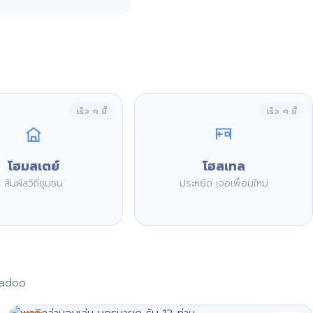
เร็ว ๆ นี้
เร็ว ๆ นี้
โฮมสเตย์
โฮสเทล
สัมผัสวิถีชุมชน
ประหยัด เจอเพื่อนใหม่
aadoo