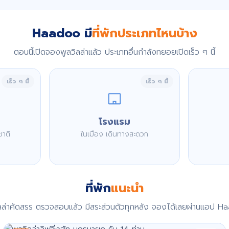
Haadoo มี
ที่พักประเภทไหนบ้าง
ตอนนี้เปิดจองพูลวิลล่าแล้ว ประเภทอื่นกำลังทยอยเปิดเร็ว ๆ นี้
เร็ว ๆ นี้
เร็ว ๆ นี้
โรงแรม
ชาติ
ในเมือง เดินทางสะดวก
ที่พัก
แนะนำ
ิลล่าคัดสรร ตรวจสอบแล้ว มีสระส่วนตัวทุกหลัง จองได้เลยผ่านแอป H