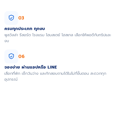
03
ครบทุกประเภท ทุกงบ
พูลวิลล่า รีสอร์ต โรงแรม โฮมสเตย์ โฮสเทล เลือกให้พอดีกับทริปและ
งบ
06
จองง่าย ผ่านแอปหรือ LINE
เลือกที่พัก เช็กวันว่าง และทักสอบถามได้ในไม่กี่ขั้นตอน สะดวกทุก
อุปกรณ์