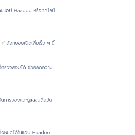
่านแอป Haadoo หรือทักไลน์
ำลังทยอยเปิดเพิ่มเร็ว ๆ นี้
ที่ตรวจสอบได้ ช่วยลดความ
ยันการจองและดูแลจนถึงวัน
 ดูทั้งหมดได้ในแอป Haadoo