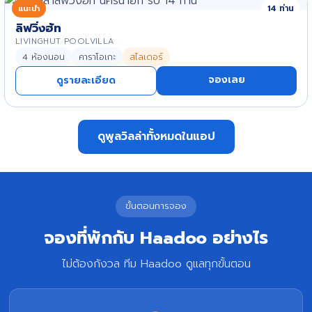
แนะนำ
14 ท่าน
ลิฟวิ่งฮัท
LIVINGHUT POOLVILLA
4 ห้องนอน
คาราโอเกะ
สไลเดอร์
จองเลย
ดูรายละเอียด
ดูพูลวิลล่าทั้งหมดในแอป
ขั้นตอนการจอง
จองที่พักกับ Haadoo อย่างไร
ไม่ต้องกังวล ทีม Haadoo ดูแลทุกขั้นตอน