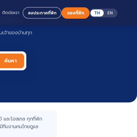
ติดต่อเรา
ลงประกาศที่พัก
จองที่พัก
TH
EN
Haadoo
เจ้าของบ้านทุก
ค้นหา
 และโฮสเทล ทุกที่พัก
มีทีมงานคนไทยดูแล