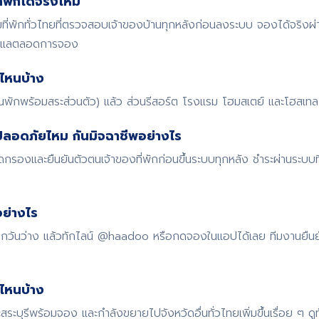
พักได้จริงไหม
พักทั่วไทยที่ตรวจสอบเจ้าของบ้านทุกหลังก่อนลงระบบ จองได้จริงผ
ดูแลตลอดการจอง
ไหนบ้าง
้านพักพร้อมสระส่วนตัว) แล้ว ส่วนรีสอร์ต โรงแรม โฮมสเตย์ และโฮสเทล ก
ปลอดภัยไหม กันมิจฉาชีพอย่างไร
รองและยืนยันตัวตนเจ้าของที่พักก่อนขึ้นระบบทุกหลัง ชำระผ่านระบบ
ย่างไร
 เช็กวันว่าง แล้วทักไลน์ @haadoo หรือกดจองในแอปได้เลย ทีมงานยืน
ดไหนบ้าง
สระบุรีพร้อมจอง และกำลังขยายไปจังหวัดอื่นทั่วไทยเพิ่มขึ้นเรื่อย ๆ