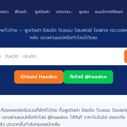
องเรา
ฟีเจอร์
พูลวิลล่า
บทความ
ชุมชน
แนะนำการใช้แอป
กทั่วไทย จองง่าย ปลอดภัย กับ 
าพทั่วไทย — พูลวิลล่า รีสอร์ต โรงแรม โฮมสเตย์ โฮสเทล ตรวจสอบ
หลัง จองผ่านแอปหรือทักไลน์ได้เลย
เปิดแอป Haadoo
ทักไลน์ @haadoo
อแพลตฟอร์มรวมที่พักทั่วไทย ทั้งพูลวิลล่า รีสอร์ต โรงแรม โฮมสเตย์
 จองผ่านแอปหรือทักไลน์ @haadoo ได้ทันที ราคาโปร่งใส ปลอดภัย 
แล้ว ประเภทอื่นกำลังทยอยเปิดเพิ่ม