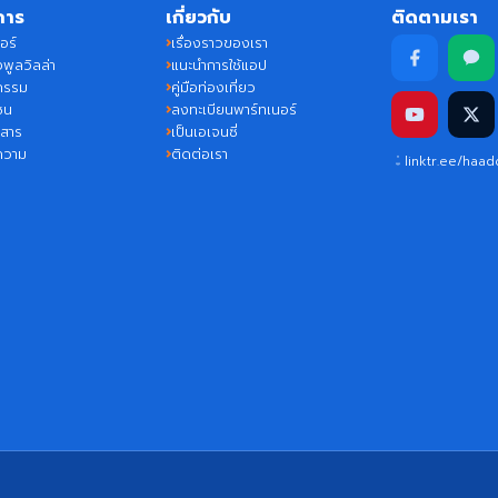
การ
เกี่ยวกับ
ติดตามเรา
อร์
เรื่องราวของเรา
พูลวิลล่า
แนะนำการใช้แอป
กรรม
คู่มือท่องเที่ยว
ชน
ลงทะเบียนพาร์ทเนอร์
วสาร
เป็นเอเจนซี่
ความ
ติดต่อเรา
linktr.ee/haa