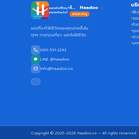
บริ
Haadoo
ก็...
อยากไปที่ไหน?
ฟีเจ
อยากทำอะไร?
อ่านว่า หาดู
จอง
กิจ
แอปที่จะทำให้ชีวิตของคุณง่ายขึ้นใน
ชุม
ทุกๆ การท่องเที่ยว ออกไปใช้ชีวิต
ข่า
บท
065-531-2242
LINE @haadoo
Info@haadoo.co
Copyright © 2025–2026
Haadoo.co
— All rights reserved.