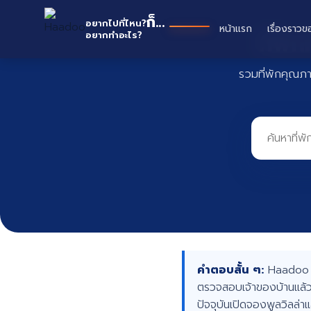
Skip
Ha
ก็...
to
อยากไปที่ไหน?
หน้าแรก
เรื่องราวข
ที่พั
อยากทำอะไร?
content
รวมที่พักคุณภ
คำตอบสั้น ๆ:
Haadoo คื
ตรวจสอบเจ้าของบ้านแล้ว
ปัจจุบันเปิดจองพูลวิลล่า