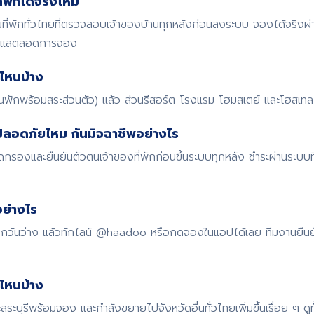
พักได้จริงไหม
พักทั่วไทยที่ตรวจสอบเจ้าของบ้านทุกหลังก่อนลงระบบ จองได้จริงผ
ดูแลตลอดการจอง
ไหนบ้าง
้านพักพร้อมสระส่วนตัว) แล้ว ส่วนรีสอร์ต โรงแรม โฮมสเตย์ และโฮสเทล ก
ปลอดภัยไหม กันมิจฉาชีพอย่างไร
รองและยืนยันตัวตนเจ้าของที่พักก่อนขึ้นระบบทุกหลัง ชำระผ่านระบบ
ย่างไร
 เช็กวันว่าง แล้วทักไลน์ @haadoo หรือกดจองในแอปได้เลย ทีมงานยืน
ดไหนบ้าง
สระบุรีพร้อมจอง และกำลังขยายไปจังหวัดอื่นทั่วไทยเพิ่มขึ้นเรื่อย ๆ