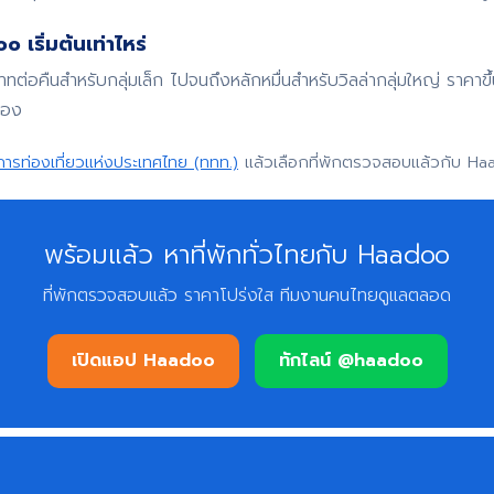
 เริ่มต้นเท่าไหร่
บาทต่อคืนสำหรับกลุ่มเล็ก ไปจนถึงหลักหมื่นสำหรับวิลล่ากลุ่มใหญ่ ราค
จอง
การท่องเที่ยวแห่งประเทศไทย (ททท.)
แล้วเลือกที่พักตรวจสอบแล้วกับ Ha
พร้อมแล้ว หาที่พักทั่วไทยกับ Haadoo
ที่พักตรวจสอบแล้ว ราคาโปร่งใส ทีมงานคนไทยดูแลตลอด
เปิดแอป Haadoo
ทักไลน์ @haadoo