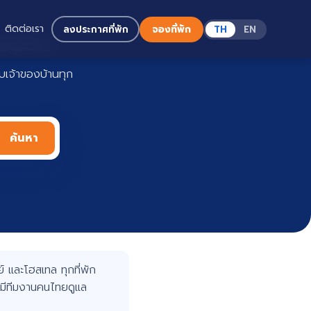
ติดต่อเรา
ลงประกาศที่พัก
จองที่พัก
TH
EN
Haadoo
เจ้าของบ้านทุก
ค้นหา
 และโฮสเทล ทุกที่พัก
มีทีมงานคนไทยดูแล