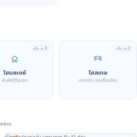
เร็ว ๆ นี้
เร็ว ๆ นี้
โฮมสเตย์
โฮสเทล
สัมผัสวิถีชุมชน
ประหยัด เจอเพื่อนใหม่
aadoo