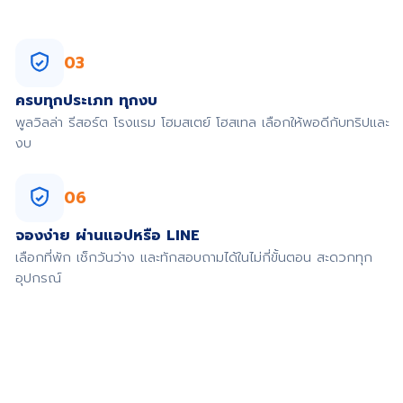
03
ครบทุกประเภท ทุกงบ
พูลวิลล่า รีสอร์ต โรงแรม โฮมสเตย์ โฮสเทล เลือกให้พอดีกับทริปและ
งบ
06
จองง่าย ผ่านแอปหรือ LINE
เลือกที่พัก เช็กวันว่าง และทักสอบถามได้ในไม่กี่ขั้นตอน สะดวกทุก
อุปกรณ์