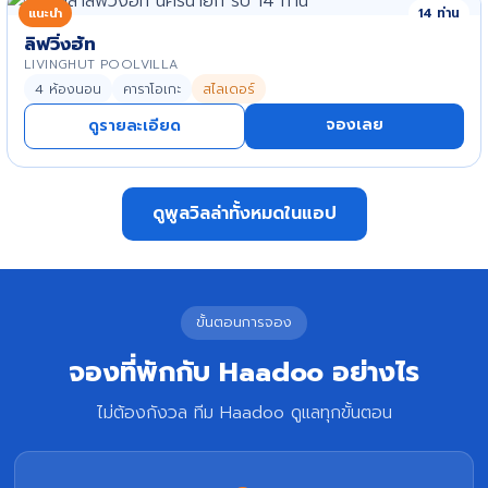
แนะนำ
14 ท่าน
ลิฟวิ่งฮัท
LIVINGHUT POOLVILLA
4 ห้องนอน
คาราโอเกะ
สไลเดอร์
จองเลย
ดูรายละเอียด
ดูพูลวิลล่าทั้งหมดในแอป
ขั้นตอนการจอง
จองที่พักกับ Haadoo อย่างไร
ไม่ต้องกังวล ทีม Haadoo ดูแลทุกขั้นตอน