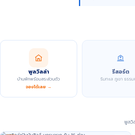
พูลวิลล่า
รีสอร์ต
บ้านพักพร้อมสระส่วนตัว
ริมทะเล ภูเขา ธรรม
จองได้เลย →
พูลว