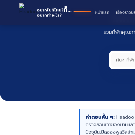
Skip
Haad
ก็...
to
อยากไปที่ไหน?
หน้าแรก
เรื่องราวข
ที่พั
อยากทำอะไร?
content
รวมที่พักคุณภ
คำตอบสั้น ๆ:
Haadoo คื
ตรวจสอบเจ้าของบ้านแล้ว
ปัจจุบันเปิดจองพูลวิลล่า