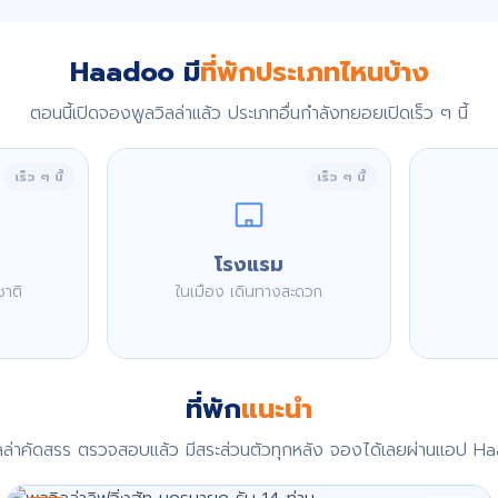
Haadoo มี
ที่พักประเภทไหนบ้าง
ตอนนี้เปิดจองพูลวิลล่าแล้ว ประเภทอื่นกำลังทยอยเปิดเร็ว ๆ นี้
เร็ว ๆ นี้
เร็ว ๆ นี้
โรงแรม
ชาติ
ในเมือง เดินทางสะดวก
ที่พัก
แนะนำ
ิลล่าคัดสรร ตรวจสอบแล้ว มีสระส่วนตัวทุกหลัง จองได้เลยผ่านแอป H