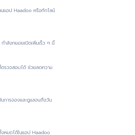
่านแอป Haadoo หรือทักไลน์
ำลังทยอยเปิดเพิ่มเร็ว ๆ นี้
ที่ตรวจสอบได้ ช่วยลดความ
ยันการจองและดูแลจนถึงวัน
 ดูทั้งหมดได้ในแอป Haadoo