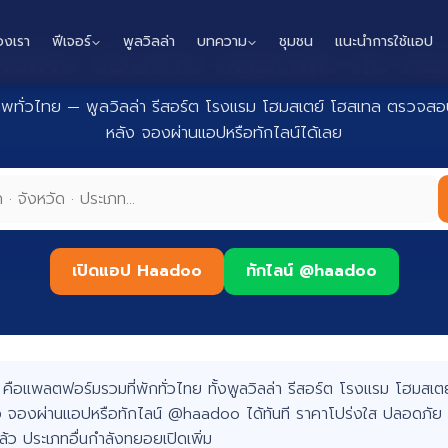
องเรา
ฟีเจอร์
พูลวิลล่า
บทความ
ชุมชน
แนะนำการใช้แอป
กทั่วไทย จองง่าย ปลอดภัย กับ 
าพทั่วไทย — พูลวิลล่า รีสอร์ต โรงแรม โฮมสเตย์ โฮสเทล ตรวจสอบ
หลัง จองผ่านแอปหรือทักไลน์ได้เลย
เปิดแอป Haadoo
ทักไลน์ @haadoo
อแพลตฟอร์มรวมที่พักทั่วไทย ทั้งพูลวิลล่า รีสอร์ต โรงแรม โฮมสเตย์
 จองผ่านแอปหรือทักไลน์ @haadoo ได้ทันที ราคาโปร่งใส ปลอดภัย 
แล้ว ประเภทอื่นกำลังทยอยเปิดเพิ่ม