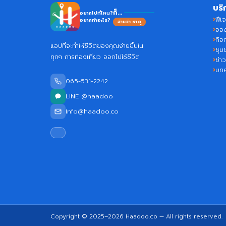
บริ
Haa
ก็...
อยากไปที่ไหน?
ฟีเจ
อยากทำอะไร?
อ่านว่า หาดู
จอง
กิจ
แอปที่จะทำให้ชีวิตของคุณง่ายขึ้นใน
ชุม
ทุกๆ การท่องเที่ยว ออกไปใช้ชีวิต
ข่า
บท
065-531-2242
LINE @haadoo
Info@haadoo.co
Copyright © 2025–2026
Haadoo.co
— All rights reserved.