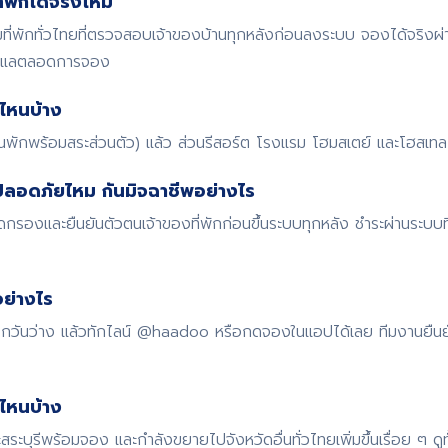
พักได้จริงไหม
พักทั่วไทยที่ตรวจสอบเจ้าของบ้านทุกหลังก่อนลงระบบ จองได้จริงผ
ดูแลตลอดการจอง
ไหนบ้าง
้านพักพร้อมสระส่วนตัว) แล้ว ส่วนรีสอร์ต โรงแรม โฮมสเตย์ และโฮสเทล ก
ปลอดภัยไหม กันมิจฉาชีพอย่างไร
รองและยืนยันตัวตนเจ้าของที่พักก่อนขึ้นระบบทุกหลัง ชำระผ่านระบบ
ย่างไร
 เช็กวันว่าง แล้วทักไลน์ @haadoo หรือกดจองในแอปได้เลย ทีมงานยืน
ดไหนบ้าง
สระบุรีพร้อมจอง และกำลังขยายไปจังหวัดอื่นทั่วไทยเพิ่มขึ้นเรื่อย ๆ