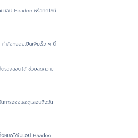
่านแอป Haadoo หรือทักไลน์
ำลังทยอยเปิดเพิ่มเร็ว ๆ นี้
ที่ตรวจสอบได้ ช่วยลดความ
ยันการจองและดูแลจนถึงวัน
 ดูทั้งหมดได้ในแอป Haadoo