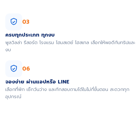
03
ครบทุกประเภท ทุกงบ
พูลวิลล่า รีสอร์ต โรงแรม โฮมสเตย์ โฮสเทล เลือกให้พอดีกับทริปและ
งบ
06
จองง่าย ผ่านแอปหรือ LINE
เลือกที่พัก เช็กวันว่าง และทักสอบถามได้ในไม่กี่ขั้นตอน สะดวกทุก
อุปกรณ์