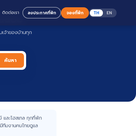
ติดต่อเรา
ลงประกาศที่พัก
จองที่พัก
TH
EN
Haadoo
เจ้าของบ้านทุก
ค้นหา
 และโฮสเทล ทุกที่พัก
มีทีมงานคนไทยดูแล