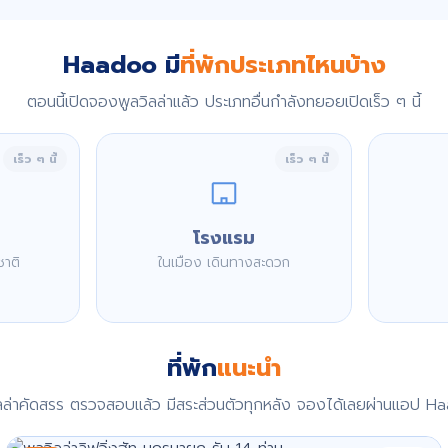
Haadoo มี
ที่พักประเภทไหนบ้าง
ตอนนี้เปิดจองพูลวิลล่าแล้ว ประเภทอื่นกำลังทยอยเปิดเร็ว ๆ นี้
เร็ว ๆ นี้
เร็ว ๆ นี้
โรงแรม
ชาติ
ในเมือง เดินทางสะดวก
ที่พัก
แนะนำ
ิลล่าคัดสรร ตรวจสอบแล้ว มีสระส่วนตัวทุกหลัง จองได้เลยผ่านแอป H