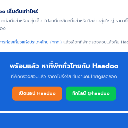
 เริ่มต้นเท่าไหร่
บาทต่อคืนสำหรับกลุ่มเล็ก ไปจนถึงหลักหมื่นสำหรับวิลล่ากลุ่มใหญ่ ราค
จอง
การท่องเที่ยวแห่งประเทศไทย (ททท.)
แล้วเลือกที่พักตรวจสอบแล้วกับ Ha
พร้อมแล้ว หาที่พักทั่วไทยกับ Haadoo
ที่พักตรวจสอบแล้ว ราคาโปร่งใส ทีมงานคนไทยดูแลตลอด
เปิดแอป Haadoo
ทักไลน์ @haadoo