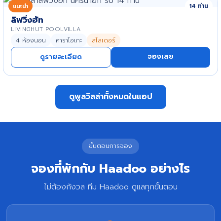
แนะนำ
14 ท่าน
ลิฟวิ่งฮัท
LIVINGHUT POOLVILLA
4 ห้องนอน
คาราโอเกะ
สไลเดอร์
จองเลย
ดูรายละเอียด
ดูพูลวิลล่าทั้งหมดในแอป
ขั้นตอนการจอง
จองที่พักกับ Haadoo อย่างไร
ไม่ต้องกังวล ทีม Haadoo ดูแลทุกขั้นตอน