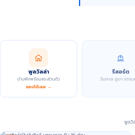
พูลวิลล่า
รีสอร์ต
บ้านพักพร้อมสระส่วนตัว
ริมทะเล ภูเขา ธรรม
จองได้เลย →
พูลว