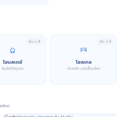
เร็ว ๆ นี้
เร็ว ๆ นี้
โฮมสเตย์
โฮสเทล
สัมผัสวิถีชุมชน
ประหยัด เจอเพื่อนใหม่
aadoo