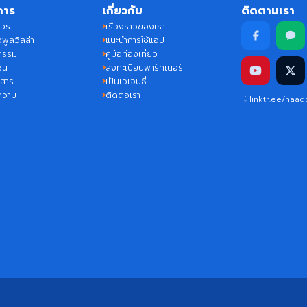
การ
เกี่ยวกับ
ติดตามเรา
อร์
เรื่องราวของเรา
พูลวิลล่า
แนะนำการใช้แอป
กรรม
คู่มือท่องเที่ยว
ชน
ลงทะเบียนพาร์ทเนอร์
วสาร
เป็นเอเจนซี่
ความ
ติดต่อเรา
linktr.ee/haa