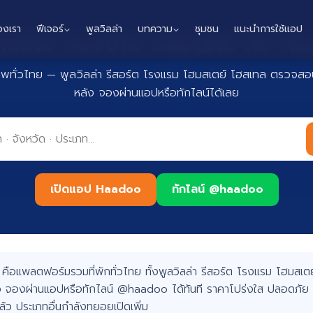
องเรา
ฟีเจอร์
พูลวิลล่า
บทความ
ชุมชน
แนะนำการใช้แอป
กทั่วไทย จองง่าย ปลอดภัย กับ 
าพทั่วไทย — พูลวิลล่า รีสอร์ต โรงแรม โฮมสเตย์ โฮสเทล ตรวจสอบ
หลัง จองผ่านแอปหรือทักไลน์ได้เลย
เปิดแอป Haadoo
ทักไลน์ @haadoo
อแพลตฟอร์มรวมที่พักทั่วไทย ทั้งพูลวิลล่า รีสอร์ต โรงแรม โฮมสเตย์
 จองผ่านแอปหรือทักไลน์ @haadoo ได้ทันที ราคาโปร่งใส ปลอดภัย 
แล้ว ประเภทอื่นกำลังทยอยเปิดเพิ่ม