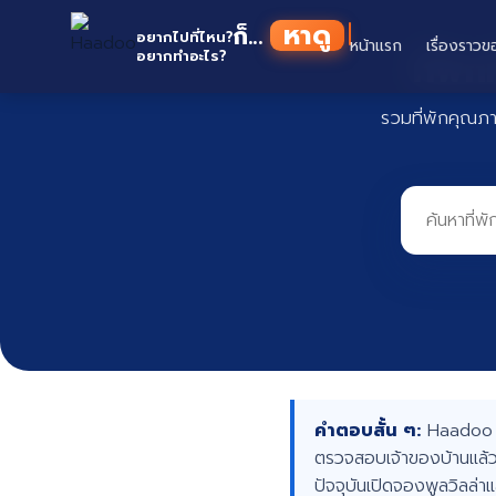
Skip
หาดู
ก็...
to
อยากไปที่ไหน?
หน้าแรก
เรื่องราวข
ที่พั
อยากทำอะไร?
content
รวมที่พักคุณภ
คำตอบสั้น ๆ:
Haadoo คื
ตรวจสอบเจ้าของบ้านแล้ว
ปัจจุบันเปิดจองพูลวิลล่า