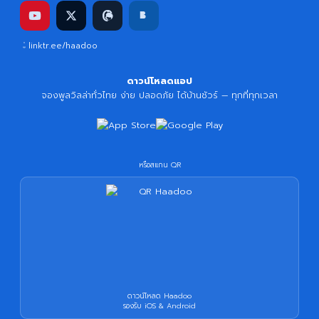
linktr.ee/haadoo
ดาวน์โหลดแอป
จองพูลวิลล่าทั่วไทย ง่าย ปลอดภัย ได้บ้านชัวร์ — ทุกที่ทุกเวลา
หรือสแกน QR
ดาวน์โหลด Haadoo
รองรับ iOS & Android