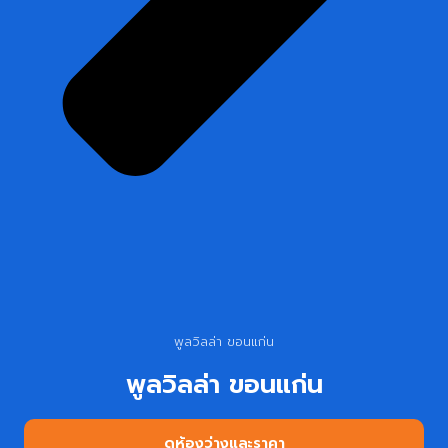
พูลวิลล่า ขอนแก่น
พูลวิลล่า ขอนแก่น
ดูห้องว่างและราคา