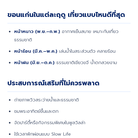
ขอนแก่นในแต่ละฤดู เที่ยวแบบไหนดีที่สุด
หน้าหนาว (พ.ย.–ก.พ.)
อากาศเย็นสบาย เหมาะกับเที่ยว
ธรรมชาติ
หน้าร้อน (มี.ค.–พ.ค.)
เล่นน้ำในสระส่วนตัว คลายร้อน
หน้าฝน (มิ.ย.–ต.ค.)
ธรรมชาติเขียวขจี น้ำตกสวยงาม
ประสบการณ์เสริมที่ไม่ควรพลาด
ถ่ายภาพวิวสระว่ายน้ำและธรรมชาติ
ชมพระอาทิตย์ขึ้นและตก
จัดปาร์ตี้หรือกิจกรรมพิเศษในพูลวิลล่า
ใช้เวลาพักผ่อนแบบ Slow Life