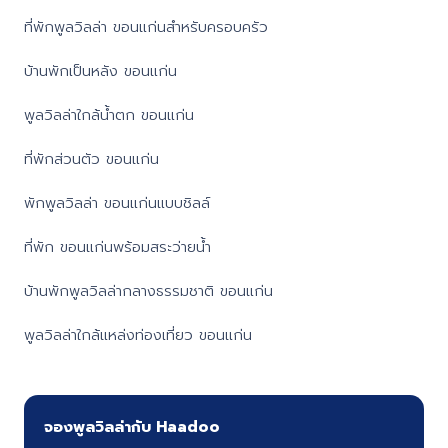
ที่พักพูลวิลล่า ขอนแก่นสำหรับครอบครัว
บ้านพักเป็นหลัง ขอนแก่น
พูลวิลล่าใกล้น้ำตก ขอนแก่น
ที่พักส่วนตัว ขอนแก่น
พักพูลวิลล่า ขอนแก่นแบบชิลล์
ที่พัก ขอนแก่นพร้อมสระว่ายน้ำ
บ้านพักพูลวิลล่ากลางธรรมชาติ ขอนแก่น
พูลวิลล่าใกล้แหล่งท่องเที่ยว ขอนแก่น
จองพูลวิลล่ากับ Haadoo