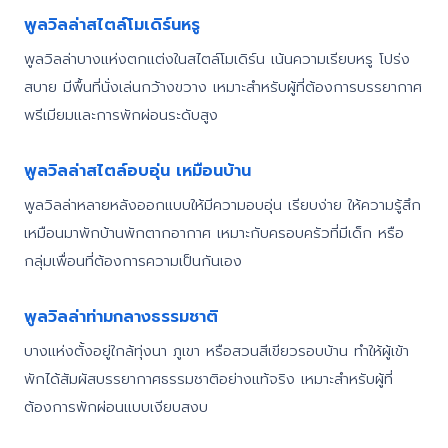
พูลวิลล่าสไตล์โมเดิร์นหรู
พูลวิลล่าบางแห่งตกแต่งในสไตล์โมเดิร์น เน้นความเรียบหรู โปร่ง
สบาย มีพื้นที่นั่งเล่นกว้างขวาง เหมาะสำหรับผู้ที่ต้องการบรรยากาศ
พรีเมียมและการพักผ่อนระดับสูง
พูลวิลล่าสไตล์อบอุ่น เหมือนบ้าน
พูลวิลล่าหลายหลังออกแบบให้มีความอบอุ่น เรียบง่าย ให้ความรู้สึก
เหมือนมาพักบ้านพักตากอากาศ เหมาะกับครอบครัวที่มีเด็ก หรือ
กลุ่มเพื่อนที่ต้องการความเป็นกันเอง
พูลวิลล่าท่ามกลางธรรมชาติ
บางแห่งตั้งอยู่ใกล้ทุ่งนา ภูเขา หรือสวนสีเขียวรอบบ้าน ทำให้ผู้เข้า
พักได้สัมผัสบรรยากาศธรรมชาติอย่างแท้จริง เหมาะสำหรับผู้ที่
ต้องการพักผ่อนแบบเงียบสงบ