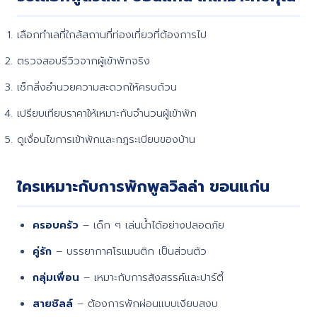
เลือกทำเลที่ใกล้สถานที่ท่องเที่ยวที่ต้องการไป
ตรวจสอบรีวิวจากผู้เข้าพักจริง
เช็กสิ่งอำนวยความสะดวกให้ครบถ้วน
เปรียบเทียบราคาให้เหมาะกับจำนวนผู้เข้าพัก
ดูเงื่อนไขการเข้าพักและกฎระเบียบของบ้าน
ใครเหมาะกับการพักพูลวิลล่า ขอนแก่น
ครอบครัว
– เด็ก ๆ เล่นน้ำได้อย่างปลอดภัย
คู่รัก
– บรรยากาศโรแมนติก เป็นส่วนตัว
กลุ่มเพื่อน
– เหมาะกับการสังสรรค์และปาร์ตี้
สายชิลล์
– ต้องการพักผ่อนแบบเงียบสงบ