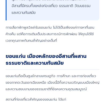
อีสานที่มีครบทั้งแหล่งท่องเที่ยว ธรรมชาติ วัฒนธรรม
และความทันสมัย
การเลือกพักพูลวิลล่าในขอนแก่น ไม่ได้เป็นเพียงแค่การหาที่นอน
ค้างคืน แต่คือการเติมเต็มประสบการณ์การพักผ่อน ให้คุณได้ใช้
เวลาคุณภาพกับคนสำคัญอย่างเต็มที่
ขอนแก่น เมืองหลักของอีสานที่ผสาน
ธรรมชาติและความทันสมัย
ขอนแก่นถือเป็นศูนย์กลางเศรษฐกิจ การศึกษา และการท่องเที่ยว
ของภาคตะวันออกเฉียงเหนือ เมืองนี้มีทั้งความเจริญแบบเมืองใหญ่
และความสงบงามของธรรมชาติที่ยังคงความอุดมสมบูรณ์
สถานที่ท่องเที่ยวสำคัญของขอนแก่น ได้แก่