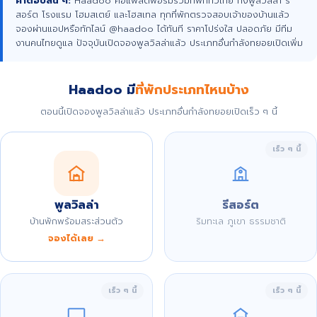
คำตอบสั้น ๆ:
Haadoo คือแพลตฟอร์มรวมที่พักทั่วไทย ทั้งพูลวิลล่า รี
สอร์ต โรงแรม โฮมสเตย์ และโฮสเทล ทุกที่พักตรวจสอบเจ้าของบ้านแล้ว
จองผ่านแอปหรือทักไลน์ @haadoo ได้ทันที ราคาโปร่งใส ปลอดภัย มีทีม
งานคนไทยดูแล ปัจจุบันเปิดจองพูลวิลล่าแล้ว ประเภทอื่นกำลังทยอยเปิดเพิ่ม
Haadoo มี
ที่พักประเภทไหนบ้าง
ตอนนี้เปิดจองพูลวิลล่าแล้ว ประเภทอื่นกำลังทยอยเปิดเร็ว ๆ นี้
เร็ว ๆ นี้
พูลวิลล่า
รีสอร์ต
บ้านพักพร้อมสระส่วนตัว
ริมทะเล ภูเขา ธรรมชาติ
จองได้เลย →
เร็ว ๆ นี้
เร็ว ๆ นี้