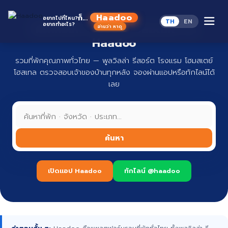
Skip
to
Haadoo
ก็...
อยากไปที่ไหน?
TH
EN
content
อยากทำอะไร?
ที่พักทั่วไทย จองง่าย ปลอดภัย กับ
อ่านว่า หาดู
Haadoo
รวมที่พักคุณภาพทั่วไทย — พูลวิลล่า รีสอร์ต โรงแรม โฮมสเตย์
โฮสเทล ตรวจสอบเจ้าของบ้านทุกหลัง จองผ่านแอปหรือทักไลน์ได้
เลย
ค้นหา
เปิดแอป Haadoo
ทักไลน์ @haadoo