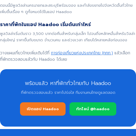
ตอนนี้มีพูลวิลล่านครนายกและสระบุรีพร้อมจอง และกำลังขยายไปจังหวัดอื่นทั่วไทย
เพิ่มขึ้นเรื่อย ๆ ดูทั้งหมดได้ในแอป Haadoo
ราคาที่พักในแอป Haadoo เริ่มต้นเท่าไหร่
พูลวิลล่าเริ่มต้นราว 3,500 บาทต่อคืนสำหรับกลุ่มเล็ก ไปจนถึงหลักหมื่นสำหรับวิลล่า
กลุ่มใหญ่ ราคาขึ้นกับขนาด จำนวนคน และช่วงเวลา เทียบได้หลายหลังก่อนจอง
วางแผนเที่ยวไทยเพิ่มเติมได้ที่
การท่องเที่ยวแห่งประเทศไทย (ททท.)
แล้วเลือก
ที่พักตรวจสอบแล้วกับ Haadoo ได้เลย
พร้อมแล้ว หาที่พักทั่วไทยกับ Haadoo
ที่พักตรวจสอบแล้ว ราคาโปร่งใส ทีมงานคนไทยดูแลตลอด
เปิดแอป Haadoo
ทักไลน์ @haadoo