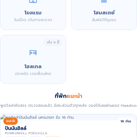
โรงแรม
โฮมสเตย์
ในเมือง เดินทางสะดวก
สัมผัสวิถีชุมชน
เร็ว ๆ นี้
โฮสเทล
ประหยัด เจอเพื่อนใหม่
ที่พัก
แนะนำ
พูลวิลล่าคัดสรร ตรวจสอบแล้ว มีสระส่วนตัวทุกหลัง จองได้เลยผ่านแอป Haadoo
แนะนำ
16 ท่าน
ปันนันฮิลล์
PUNNUNHILL POOLVILLA