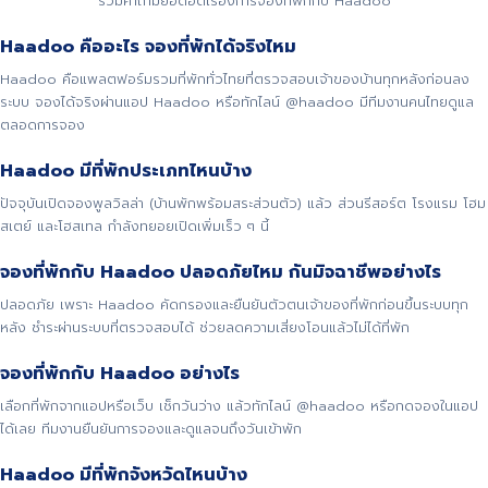
รวมคำถามยอดฮิตเรื่องการจองที่พักกับ Haadoo
Haadoo คืออะไร จองที่พักได้จริงไหม
Haadoo คือแพลตฟอร์มรวมที่พักทั่วไทยที่ตรวจสอบเจ้าของบ้านทุกหลังก่อนลง
ระบบ จองได้จริงผ่านแอป Haadoo หรือทักไลน์ @haadoo มีทีมงานคนไทยดูแล
ตลอดการจอง
Haadoo มีที่พักประเภทไหนบ้าง
ปัจจุบันเปิดจองพูลวิลล่า (บ้านพักพร้อมสระส่วนตัว) แล้ว ส่วนรีสอร์ต โรงแรม โฮม
สเตย์ และโฮสเทล กำลังทยอยเปิดเพิ่มเร็ว ๆ นี้
จองที่พักกับ Haadoo ปลอดภัยไหม กันมิจฉาชีพอย่างไร
ปลอดภัย เพราะ Haadoo คัดกรองและยืนยันตัวตนเจ้าของที่พักก่อนขึ้นระบบทุก
หลัง ชำระผ่านระบบที่ตรวจสอบได้ ช่วยลดความเสี่ยงโอนแล้วไม่ได้ที่พัก
จองที่พักกับ Haadoo อย่างไร
เลือกที่พักจากแอปหรือเว็บ เช็กวันว่าง แล้วทักไลน์ @haadoo หรือกดจองในแอป
ได้เลย ทีมงานยืนยันการจองและดูแลจนถึงวันเข้าพัก
Haadoo มีที่พักจังหวัดไหนบ้าง