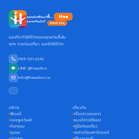
ก็...
อยากไปที่ไหน?
อยากทำอะไร?
อ่านว่า หาดู
แอปที่จะทำให้ชีวิตของคุณง่ายขึ้นใน
ทุกๆ การท่องเที่ยว ออกไปใช้ชีวิต
065-531-2242
LINE @haadoo
Info@haadoo.co
บริการ
เกี่ยวกับ
ฟีเจอร์
เรื่องราวของเรา
จองพูลวิลล่า
แนะนำการใช้แอป
กิจกรรม
คู่มือท่องเที่ยว
ชุมชน
ลงทะเบียนพาร์ทเนอร์
ข่าวสาร
เป็นเอเจนซี่