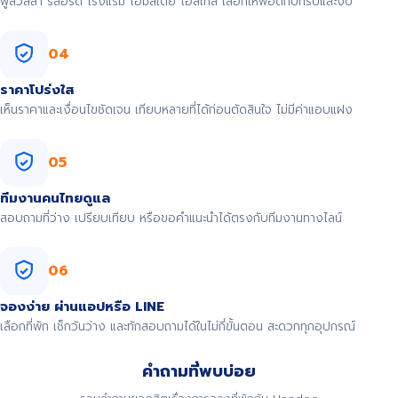
พูลวิลล่า รีสอร์ต โรงแรม โฮมสเตย์ โฮสเทล เลือกให้พอดีกับทริปและงบ
04
ราคาโปร่งใส
เห็นราคาและเงื่อนไขชัดเจน เทียบหลายที่ได้ก่อนตัดสินใจ ไม่มีค่าแอบแฝง
05
ทีมงานคนไทยดูแล
สอบถามที่ว่าง เปรียบเทียบ หรือขอคำแนะนำได้ตรงกับทีมงานทางไลน์
06
จองง่าย ผ่านแอปหรือ LINE
เลือกที่พัก เช็กวันว่าง และทักสอบถามได้ในไม่กี่ขั้นตอน สะดวกทุกอุปกรณ์
คำถามที่พบบ่อย