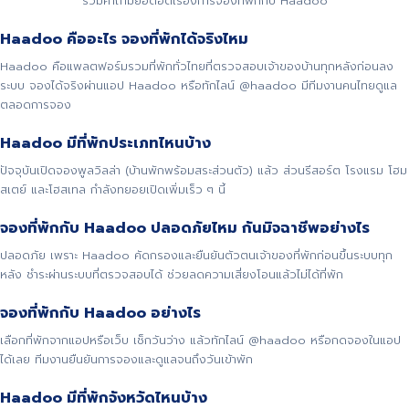
รวมคำถามยอดฮิตเรื่องการจองที่พักกับ Haadoo
Haadoo คืออะไร จองที่พักได้จริงไหม
Haadoo คือแพลตฟอร์มรวมที่พักทั่วไทยที่ตรวจสอบเจ้าของบ้านทุกหลังก่อนลง
ระบบ จองได้จริงผ่านแอป Haadoo หรือทักไลน์ @haadoo มีทีมงานคนไทยดูแล
ตลอดการจอง
Haadoo มีที่พักประเภทไหนบ้าง
ปัจจุบันเปิดจองพูลวิลล่า (บ้านพักพร้อมสระส่วนตัว) แล้ว ส่วนรีสอร์ต โรงแรม โฮม
สเตย์ และโฮสเทล กำลังทยอยเปิดเพิ่มเร็ว ๆ นี้
จองที่พักกับ Haadoo ปลอดภัยไหม กันมิจฉาชีพอย่างไร
ปลอดภัย เพราะ Haadoo คัดกรองและยืนยันตัวตนเจ้าของที่พักก่อนขึ้นระบบทุก
หลัง ชำระผ่านระบบที่ตรวจสอบได้ ช่วยลดความเสี่ยงโอนแล้วไม่ได้ที่พัก
จองที่พักกับ Haadoo อย่างไร
เลือกที่พักจากแอปหรือเว็บ เช็กวันว่าง แล้วทักไลน์ @haadoo หรือกดจองในแอป
ได้เลย ทีมงานยืนยันการจองและดูแลจนถึงวันเข้าพัก
Haadoo มีที่พักจังหวัดไหนบ้าง