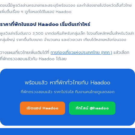
ตอนนี้มีพูลวิลล่านครนายกและสระบุรีพร้อมจอง และกำลังขยายไปจังหวัดอื่นทั่วไทย
เพิ่มขึ้นเรื่อย ๆ ดูทั้งหมดได้ในแอป Haadoo
ราคาที่พักในแอป Haadoo เริ่มต้นเท่าไหร่
พูลวิลล่าเริ่มต้นราว 3,500 บาทต่อคืนสำหรับกลุ่มเล็ก ไปจนถึงหลักหมื่นสำหรับวิลล่า
กลุ่มใหญ่ ราคาขึ้นกับขนาด จำนวนคน และช่วงเวลา เทียบได้หลายหลังก่อนจอง
วางแผนเที่ยวไทยเพิ่มเติมได้ที่
การท่องเที่ยวแห่งประเทศไทย (ททท.)
แล้วเลือก
ที่พักตรวจสอบแล้วกับ Haadoo ได้เลย
พร้อมแล้ว หาที่พักทั่วไทยกับ Haadoo
ที่พักตรวจสอบแล้ว ราคาโปร่งใส ทีมงานคนไทยดูแลตลอด
เปิดแอป Haadoo
ทักไลน์ @haadoo