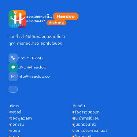
Haad
ก็...
อยากไปที่ไหน?
อยากทำอะไร?
อ่านว่า หาดู
แอปที่จะทำให้ชีวิตของคุณง่ายขึ้นใน
ทุกๆ การท่องเที่ยว ออกไปใช้ชีวิต
065-531-2242
LINE @haadoo
Info@haadoo.co
บริการ
เกี่ยวกับ
ฟีเจอร์
เรื่องราวของเรา
จองพูลวิลล่า
แนะนำการใช้แอป
กิจกรรม
คู่มือท่องเที่ยว
ชุมชน
ลงทะเบียนพาร์ทเนอร์
ข่าวสาร
เป็นเอเจนซี่