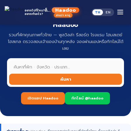
Skip
to
Haadoo
ก็...
อยากไปที่ไหน?
TH
EN
content
อยากทำอะไร?
ที่พักทั่วไทย จองง่าย ปลอดภัย กับ
อ่านว่า หาดู
Haadoo
รวมที่พักคุณภาพทั่วไทย — พูลวิลล่า รีสอร์ต โรงแรม โฮมสเตย์
โฮสเทล ตรวจสอบเจ้าของบ้านทุกหลัง จองผ่านแอปหรือทักไลน์ได้
เลย
ค้นหา
เปิดแอป Haadoo
ทักไลน์ @haadoo