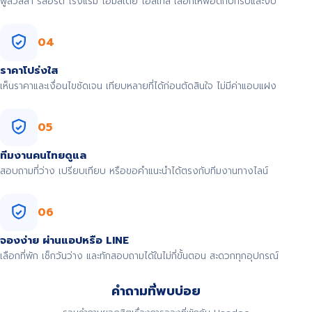
พูลวิลล่า รีสอร์ต โรงแรม โฮมสเตย์ โฮสเทล เลือกให้พอดีกับทริปและงบ
04
ราคาโปร่งใส
เห็นราคาและเงื่อนไขชัดเจน เทียบหลายที่ได้ก่อนตัดสินใจ ไม่มีค่าแอบแฝง
05
ทีมงานคนไทยดูแล
สอบถามที่ว่าง เปรียบเทียบ หรือขอคำแนะนำได้ตรงกับทีมงานทางไลน์
06
จองง่าย ผ่านแอปหรือ LINE
เลือกที่พัก เช็กวันว่าง และทักสอบถามได้ในไม่กี่ขั้นตอน สะดวกทุกอุปกรณ์
คำถามที่พบบ่อย