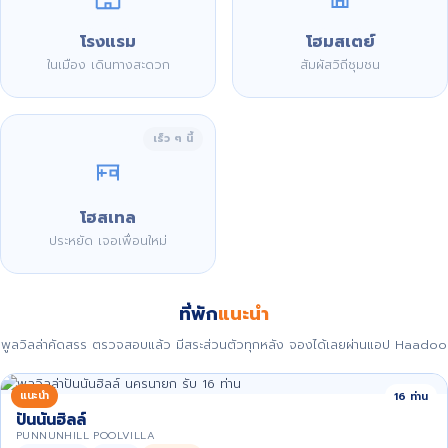
โรงแรม
โฮมสเตย์
ในเมือง เดินทางสะดวก
สัมผัสวิถีชุมชน
เร็ว ๆ นี้
โฮสเทล
ประหยัด เจอเพื่อนใหม่
ที่พัก
แนะนำ
พูลวิลล่าคัดสรร ตรวจสอบแล้ว มีสระส่วนตัวทุกหลัง จองได้เลยผ่านแอป Haadoo
แนะนำ
16 ท่าน
ปันนันฮิลล์
PUNNUNHILL POOLVILLA