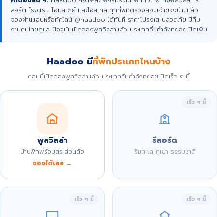
คำตอบสั้น ๆ:
Haadoo คือแพลตฟอร์มรวมที่พักทั่วไทย ทั้งพูลวิลล่า รี
สอร์ต โรงแรม โฮมสเตย์ และโฮสเทล ทุกที่พักตรวจสอบเจ้าของบ้านแล้ว
จองผ่านแอปหรือทักไลน์ @haadoo ได้ทันที ราคาโปร่งใส ปลอดภัย มีทีม
งานคนไทยดูแล ปัจจุบันเปิดจองพูลวิลล่าแล้ว ประเภทอื่นกำลังทยอยเปิดเพิ่ม
Haadoo มี
ที่พักประเภทไหนบ้าง
ตอนนี้เปิดจองพูลวิลล่าแล้ว ประเภทอื่นกำลังทยอยเปิดเร็ว ๆ นี้
เร็ว ๆ นี้
พูลวิลล่า
รีสอร์ต
บ้านพักพร้อมสระส่วนตัว
ริมทะเล ภูเขา ธรรมชาติ
จองได้เลย →
เร็ว ๆ นี้
เร็ว ๆ นี้