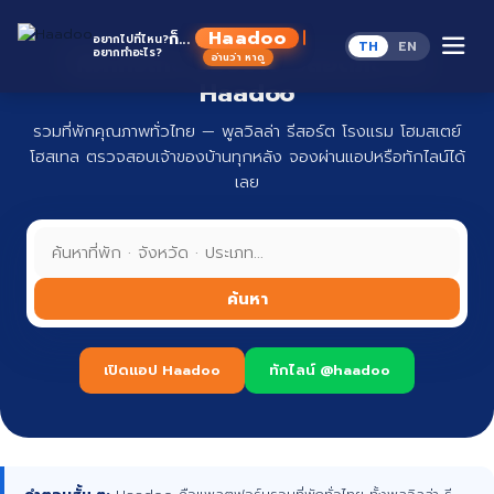
Skip
to
Haadoo
ก็...
อยากไปที่ไหน?
TH
EN
content
อยากทำอะไร?
ที่พักทั่วไทย จองง่าย ปลอดภัย กับ
อ่านว่า หาดู
Haadoo
รวมที่พักคุณภาพทั่วไทย — พูลวิลล่า รีสอร์ต โรงแรม โฮมสเตย์
โฮสเทล ตรวจสอบเจ้าของบ้านทุกหลัง จองผ่านแอปหรือทักไลน์ได้
เลย
ค้นหา
เปิดแอป Haadoo
ทักไลน์ @haadoo