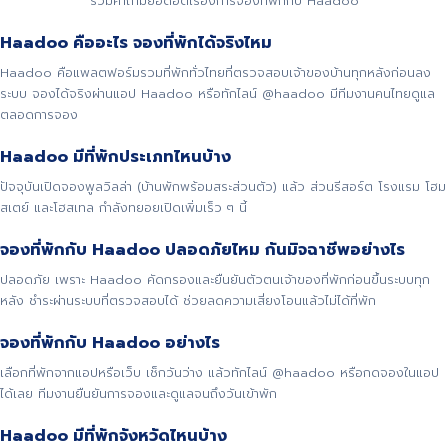
รวมคำถามยอดฮิตเรื่องการจองที่พักกับ Haadoo
Haadoo คืออะไร จองที่พักได้จริงไหม
Haadoo คือแพลตฟอร์มรวมที่พักทั่วไทยที่ตรวจสอบเจ้าของบ้านทุกหลังก่อนลง
ระบบ จองได้จริงผ่านแอป Haadoo หรือทักไลน์ @haadoo มีทีมงานคนไทยดูแล
ตลอดการจอง
Haadoo มีที่พักประเภทไหนบ้าง
ปัจจุบันเปิดจองพูลวิลล่า (บ้านพักพร้อมสระส่วนตัว) แล้ว ส่วนรีสอร์ต โรงแรม โฮม
สเตย์ และโฮสเทล กำลังทยอยเปิดเพิ่มเร็ว ๆ นี้
จองที่พักกับ Haadoo ปลอดภัยไหม กันมิจฉาชีพอย่างไร
ปลอดภัย เพราะ Haadoo คัดกรองและยืนยันตัวตนเจ้าของที่พักก่อนขึ้นระบบทุก
หลัง ชำระผ่านระบบที่ตรวจสอบได้ ช่วยลดความเสี่ยงโอนแล้วไม่ได้ที่พัก
จองที่พักกับ Haadoo อย่างไร
เลือกที่พักจากแอปหรือเว็บ เช็กวันว่าง แล้วทักไลน์ @haadoo หรือกดจองในแอป
ได้เลย ทีมงานยืนยันการจองและดูแลจนถึงวันเข้าพัก
Haadoo มีที่พักจังหวัดไหนบ้าง