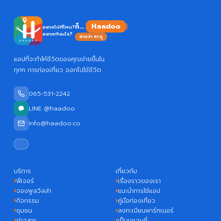
Haado
ก็...
อยากไปที่ไหน?
อยากทำอะไร?
อ่านว่า หาดู
แอปที่จะทำให้ชีวิตของคุณง่ายขึ้นใน
ทุกๆ การท่องเที่ยว ออกไปใช้ชีวิต
065-531-2242
LINE @haadoo
Info@haadoo.co
บริการ
เกี่ยวกับ
ฟีเจอร์
เรื่องราวของเรา
จองพูลวิลล่า
แนะนำการใช้แอป
กิจกรรม
คู่มือท่องเที่ยว
ชุมชน
ลงทะเบียนพาร์ทเนอร์
ข่าวสาร
เป็นเอเจนซี่