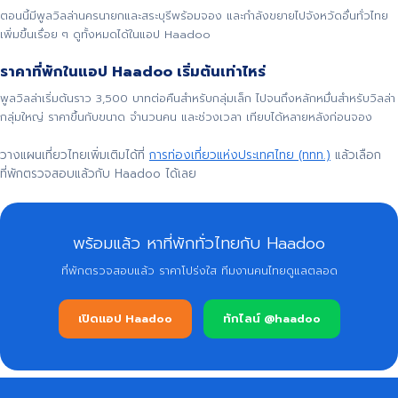
ตอนนี้มีพูลวิลล่านครนายกและสระบุรีพร้อมจอง และกำลังขยายไปจังหวัดอื่นทั่วไทย
เพิ่มขึ้นเรื่อย ๆ ดูทั้งหมดได้ในแอป Haadoo
ราคาที่พักในแอป Haadoo เริ่มต้นเท่าไหร่
พูลวิลล่าเริ่มต้นราว 3,500 บาทต่อคืนสำหรับกลุ่มเล็ก ไปจนถึงหลักหมื่นสำหรับวิลล่า
กลุ่มใหญ่ ราคาขึ้นกับขนาด จำนวนคน และช่วงเวลา เทียบได้หลายหลังก่อนจอง
วางแผนเที่ยวไทยเพิ่มเติมได้ที่
การท่องเที่ยวแห่งประเทศไทย (ททท.)
แล้วเลือก
ที่พักตรวจสอบแล้วกับ Haadoo ได้เลย
พร้อมแล้ว หาที่พักทั่วไทยกับ Haadoo
ที่พักตรวจสอบแล้ว ราคาโปร่งใส ทีมงานคนไทยดูแลตลอด
เปิดแอป Haadoo
ทักไลน์ @haadoo