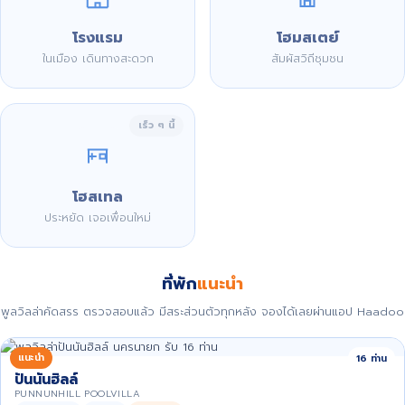
โรงแรม
โฮมสเตย์
ในเมือง เดินทางสะดวก
สัมผัสวิถีชุมชน
เร็ว ๆ นี้
โฮสเทล
ประหยัด เจอเพื่อนใหม่
ที่พัก
แนะนำ
พูลวิลล่าคัดสรร ตรวจสอบแล้ว มีสระส่วนตัวทุกหลัง จองได้เลยผ่านแอป Haadoo
แนะนำ
16 ท่าน
ปันนันฮิลล์
PUNNUNHILL POOLVILLA