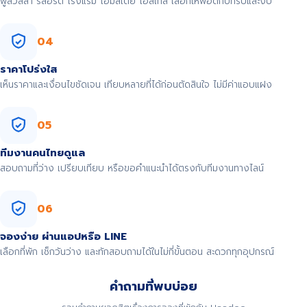
พูลวิลล่า รีสอร์ต โรงแรม โฮมสเตย์ โฮสเทล เลือกให้พอดีกับทริปและงบ
04
ราคาโปร่งใส
เห็นราคาและเงื่อนไขชัดเจน เทียบหลายที่ได้ก่อนตัดสินใจ ไม่มีค่าแอบแฝง
05
ทีมงานคนไทยดูแล
สอบถามที่ว่าง เปรียบเทียบ หรือขอคำแนะนำได้ตรงกับทีมงานทางไลน์
06
จองง่าย ผ่านแอปหรือ LINE
เลือกที่พัก เช็กวันว่าง และทักสอบถามได้ในไม่กี่ขั้นตอน สะดวกทุกอุปกรณ์
คำถามที่พบบ่อย