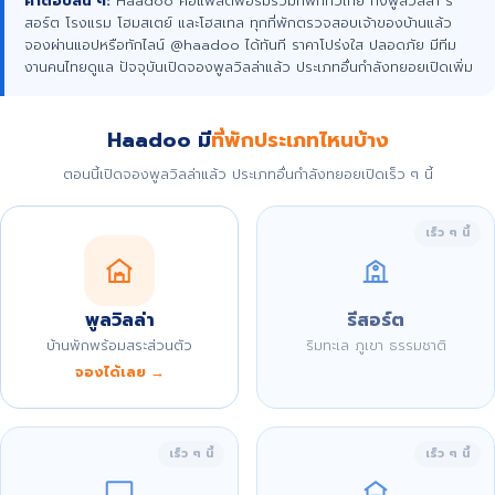
คำตอบสั้น ๆ:
Haadoo คือแพลตฟอร์มรวมที่พักทั่วไทย ทั้งพูลวิลล่า รี
สอร์ต โรงแรม โฮมสเตย์ และโฮสเทล ทุกที่พักตรวจสอบเจ้าของบ้านแล้ว
จองผ่านแอปหรือทักไลน์ @haadoo ได้ทันที ราคาโปร่งใส ปลอดภัย มีทีม
งานคนไทยดูแล ปัจจุบันเปิดจองพูลวิลล่าแล้ว ประเภทอื่นกำลังทยอยเปิดเพิ่ม
Haadoo มี
ที่พักประเภทไหนบ้าง
ตอนนี้เปิดจองพูลวิลล่าแล้ว ประเภทอื่นกำลังทยอยเปิดเร็ว ๆ นี้
เร็ว ๆ นี้
พูลวิลล่า
รีสอร์ต
บ้านพักพร้อมสระส่วนตัว
ริมทะเล ภูเขา ธรรมชาติ
จองได้เลย →
เร็ว ๆ นี้
เร็ว ๆ นี้