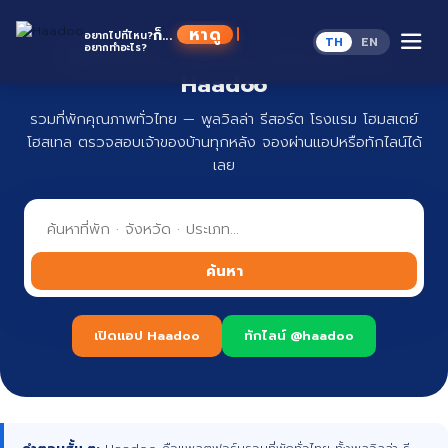
Skip
to
หาดู
ก็...
อยากไปที่ไหน?
TH
EN
content
อยากทำอะไร?
ที่พักทั่วไทย จองง่าย ปลอดภัย กับ
Haadoo
รวมที่พักคุณภาพทั่วไทย — พูลวิลล่า รีสอร์ต โรงแรม โฮมสเตย์
โฮสเทล ตรวจสอบเจ้าของบ้านทุกหลัง จองผ่านแอปหรือทักไลน์ได้
เลย
ค้นหา
เปิดแอป Haadoo
ทักไลน์ @haadoo