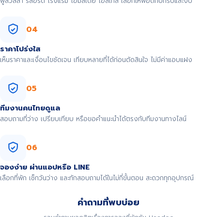
พูลวิลล่า รีสอร์ต โรงแรม โฮมสเตย์ โฮสเทล เลือกให้พอดีกับทริปและงบ
04
ราคาโปร่งใส
เห็นราคาและเงื่อนไขชัดเจน เทียบหลายที่ได้ก่อนตัดสินใจ ไม่มีค่าแอบแฝง
05
ทีมงานคนไทยดูแล
สอบถามที่ว่าง เปรียบเทียบ หรือขอคำแนะนำได้ตรงกับทีมงานทางไลน์
06
จองง่าย ผ่านแอปหรือ LINE
เลือกที่พัก เช็กวันว่าง และทักสอบถามได้ในไม่กี่ขั้นตอน สะดวกทุกอุปกรณ์
คำถามที่พบบ่อย