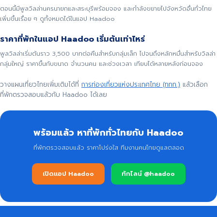
ตอนนี้มีพูลวิลล่านครนายกและสระบุรีพร้อมจอง และกำลังขยายไปจังหวัดอื่นทั่วไทย
เพิ่มขึ้นเรื่อย ๆ ดูทั้งหมดได้ในแอป Haadoo
ราคาที่พักในแอป Haadoo เริ่มต้นเท่าไหร่
พูลวิลล่าเริ่มต้นราว 3,500 บาทต่อคืนสำหรับกลุ่มเล็ก ไปจนถึงหลักหมื่นสำหรับวิลล่า
กลุ่มใหญ่ ราคาขึ้นกับขนาด จำนวนคน และช่วงเวลา เทียบได้หลายหลังก่อนจอง
วางแผนเที่ยวไทยเพิ่มเติมได้ที่
การท่องเที่ยวแห่งประเทศไทย (ททท.)
แล้วเลือก
ที่พักตรวจสอบแล้วกับ Haadoo ได้เลย
พร้อมแล้ว หาที่พักทั่วไทยกับ Haadoo
ที่พักตรวจสอบแล้ว ราคาโปร่งใส ทีมงานคนไทยดูแลตลอด
เปิดแอป Haadoo
ทักไลน์ @haadoo