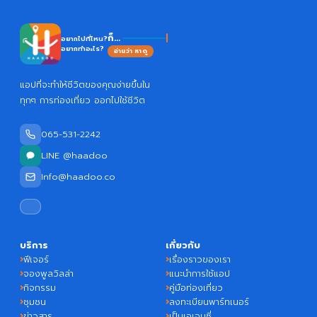
ก็...
อยากไปที่ไหน?
อยากทำอะไร?
อ่านว่า หาดู
แอปที่จะทำให้ชีวิตของคุณง่ายขึ้นใน
ทุกๆ การท่องเที่ยว ออกไปใช้ชีวิต
065-531-2242
LINE @haadoo
Info@haadoo.co
บริการ
เกี่ยวกับ
ฟีเจอร์
เรื่องราวของเรา
จองพูลวิลล่า
แนะนำการใช้แอป
กิจกรรม
คู่มือท่องเที่ยว
ชุมชน
ลงทะเบียนพาร์ทเนอร์
ข่าวสาร
เป็นเอเจนซี่