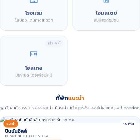
โรงแรม
โฮมสเตย์
ในเมือง เดินทางสะดวก
สัมผัสวิถีชุมชน
เร็ว ๆ นี้
โฮสเทล
ประหยัด เจอเพื่อนใหม่
ที่พัก
แนะนำ
พูลวิลล่าคัดสรร ตรวจสอบแล้ว มีสระส่วนตัวทุกหลัง จองได้เลยผ่านแอป Haadoo
แนะนำ
16 ท่าน
ปันนันฮิลล์
PUNNUNHILL POOLVILLA