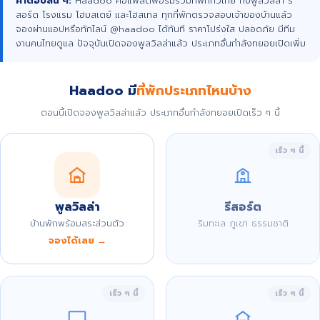
คำตอบสั้น ๆ:
Haadoo คือแพลตฟอร์มรวมที่พักทั่วไทย ทั้งพูลวิลล่า รี
สอร์ต โรงแรม โฮมสเตย์ และโฮสเทล ทุกที่พักตรวจสอบเจ้าของบ้านแล้ว
จองผ่านแอปหรือทักไลน์ @haadoo ได้ทันที ราคาโปร่งใส ปลอดภัย มีทีม
งานคนไทยดูแล ปัจจุบันเปิดจองพูลวิลล่าแล้ว ประเภทอื่นกำลังทยอยเปิดเพิ่ม
Haadoo มี
ที่พักประเภทไหนบ้าง
ตอนนี้เปิดจองพูลวิลล่าแล้ว ประเภทอื่นกำลังทยอยเปิดเร็ว ๆ นี้
เร็ว ๆ นี้
พูลวิลล่า
รีสอร์ต
บ้านพักพร้อมสระส่วนตัว
ริมทะเล ภูเขา ธรรมชาติ
จองได้เลย →
เร็ว ๆ นี้
เร็ว ๆ นี้