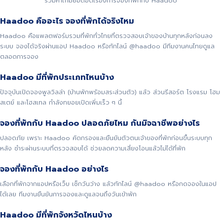
รวมคำถามยอดฮิตเรื่องการจองที่พักกับ Haadoo
Haadoo คืออะไร จองที่พักได้จริงไหม
Haadoo คือแพลตฟอร์มรวมที่พักทั่วไทยที่ตรวจสอบเจ้าของบ้านทุกหลังก่อนลง
ระบบ จองได้จริงผ่านแอป Haadoo หรือทักไลน์ @haadoo มีทีมงานคนไทยดูแล
ตลอดการจอง
Haadoo มีที่พักประเภทไหนบ้าง
ปัจจุบันเปิดจองพูลวิลล่า (บ้านพักพร้อมสระส่วนตัว) แล้ว ส่วนรีสอร์ต โรงแรม โฮม
สเตย์ และโฮสเทล กำลังทยอยเปิดเพิ่มเร็ว ๆ นี้
จองที่พักกับ Haadoo ปลอดภัยไหม กันมิจฉาชีพอย่างไร
ปลอดภัย เพราะ Haadoo คัดกรองและยืนยันตัวตนเจ้าของที่พักก่อนขึ้นระบบทุก
หลัง ชำระผ่านระบบที่ตรวจสอบได้ ช่วยลดความเสี่ยงโอนแล้วไม่ได้ที่พัก
จองที่พักกับ Haadoo อย่างไร
เลือกที่พักจากแอปหรือเว็บ เช็กวันว่าง แล้วทักไลน์ @haadoo หรือกดจองในแอป
ได้เลย ทีมงานยืนยันการจองและดูแลจนถึงวันเข้าพัก
Haadoo มีที่พักจังหวัดไหนบ้าง