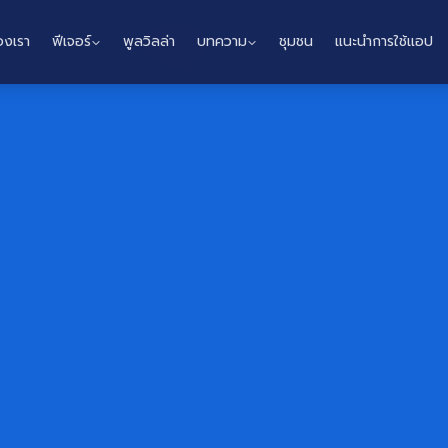
องเรา
ฟีเจอร์
พูลวิลล่า
บทความ
ชุมชน
แนะนำการใช้แอป
Home