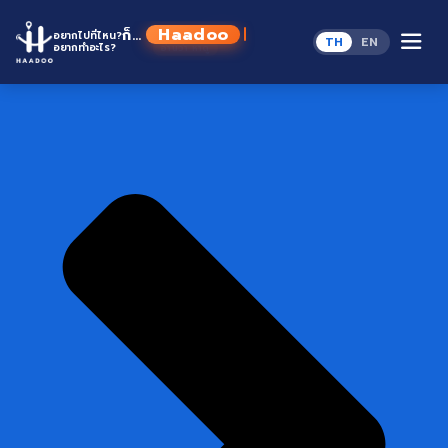
Skip
to
Haadoo
Home
ก็...
อยากไปที่ไหน?
TH
EN
content
อยากทำอะไร?
อ่านว่า หาดู