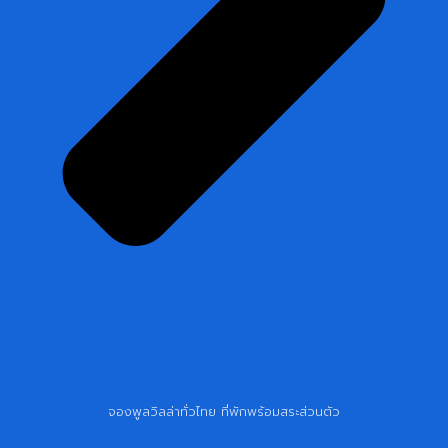
จองพูลวิลล่าทั่วไทย ที่พักพร้อมสระส่วนตัว