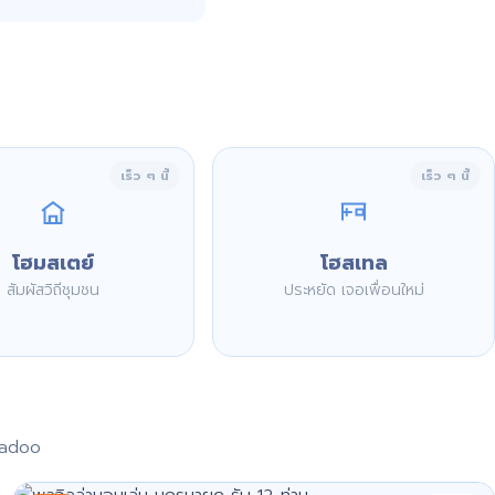
เร็ว ๆ นี้
เร็ว ๆ นี้
โฮมสเตย์
โฮสเทล
สัมผัสวิถีชุมชน
ประหยัด เจอเพื่อนใหม่
aadoo