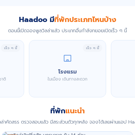
Haadoo มี
ที่พักประเภทไหนบ้าง
ตอนนี้เปิดจองพูลวิลล่าแล้ว ประเภทอื่นกำลังทยอยเปิดเร็ว ๆ นี้
เร็ว ๆ นี้
เร็ว ๆ นี้
โรงแรม
ชาติ
ในเมือง เดินทางสะดวก
ที่พัก
แนะนำ
ิลล่าคัดสรร ตรวจสอบแล้ว มีสระส่วนตัวทุกหลัง จองได้เลยผ่านแอป H