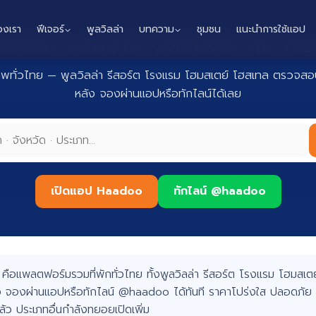
องเรา
ฟีเจอร์
พูลวิลล่า
บทความ
ชุมชน
แนะนำการใช้แอป
กทั่วไทย จองง่าย ปลอดภัย กับ 
าพทั่วไทย — พูลวิลล่า รีสอร์ต โรงแรม โฮมสเตย์ โฮสเทล ตรวจสอบ
หลัง จองผ่านแอปหรือทักไลน์ได้เลย
เปิดแอป Haadoo
ทักไลน์ @haadoo
อแพลตฟอร์มรวมที่พักทั่วไทย ทั้งพูลวิลล่า รีสอร์ต โรงแรม โฮมสเตย์
 จองผ่านแอปหรือทักไลน์ @haadoo ได้ทันที ราคาโปร่งใส ปลอดภัย 
แล้ว ประเภทอื่นกำลังทยอยเปิดเพิ่ม