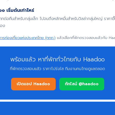
 เริ่มต้นเท่าไหร่
บาทต่อคืนสำหรับกลุ่มเล็ก ไปจนถึงหลักหมื่นสำหรับวิลล่ากลุ่มใหญ่ ราค
จอง
การท่องเที่ยวแห่งประเทศไทย (ททท.)
แล้วเลือกที่พักตรวจสอบแล้วกับ Ha
พร้อมแล้ว หาที่พักทั่วไทยกับ Haadoo
ที่พักตรวจสอบแล้ว ราคาโปร่งใส ทีมงานคนไทยดูแลตลอด
เปิดแอป Haadoo
ทักไลน์ @haadoo