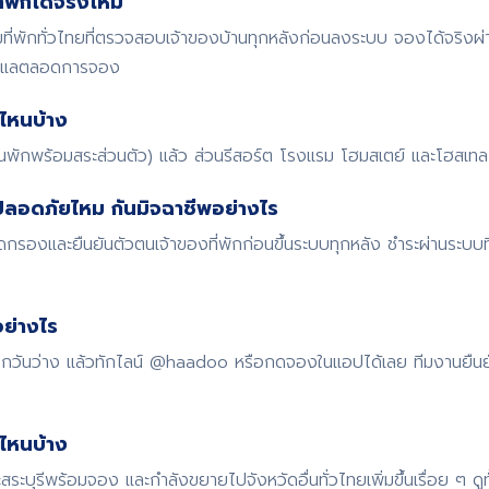
พักได้จริงไหม
พักทั่วไทยที่ตรวจสอบเจ้าของบ้านทุกหลังก่อนลงระบบ จองได้จริงผ
ดูแลตลอดการจอง
ไหนบ้าง
้านพักพร้อมสระส่วนตัว) แล้ว ส่วนรีสอร์ต โรงแรม โฮมสเตย์ และโฮสเทล ก
ปลอดภัยไหม กันมิจฉาชีพอย่างไร
รองและยืนยันตัวตนเจ้าของที่พักก่อนขึ้นระบบทุกหลัง ชำระผ่านระบบ
ย่างไร
 เช็กวันว่าง แล้วทักไลน์ @haadoo หรือกดจองในแอปได้เลย ทีมงานยืน
ดไหนบ้าง
สระบุรีพร้อมจอง และกำลังขยายไปจังหวัดอื่นทั่วไทยเพิ่มขึ้นเรื่อย ๆ