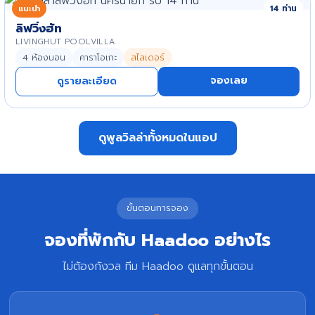
แนะนำ
14 ท่าน
ลิฟวิ่งฮัท
LIVINGHUT POOLVILLA
4 ห้องนอน
คาราโอเกะ
สไลเดอร์
จองเลย
ดูรายละเอียด
ดูพูลวิลล่าทั้งหมดในแอป
ขั้นตอนการจอง
จองที่พักกับ Haadoo อย่างไร
ไม่ต้องกังวล ทีม Haadoo ดูแลทุกขั้นตอน