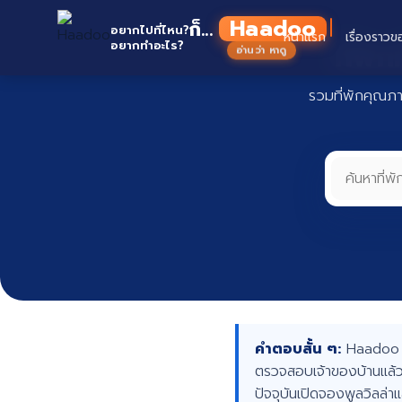
Skip
Haadoo
ก็...
to
อยากไปที่ไหน?
หน้าแรก
เรื่องราวข
ที่พั
อยากทำอะไร?
อ่านว่า หาดู
content
รวมที่พักคุณภ
คำตอบสั้น ๆ:
Haadoo คื
ตรวจสอบเจ้าของบ้านแล้ว
ปัจจุบันเปิดจองพูลวิลล่า