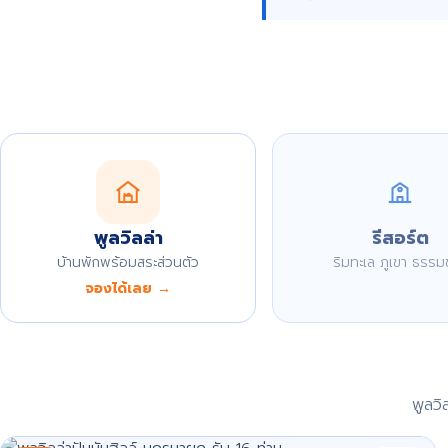
พูลวิลล่า
รีสอร์ต
บ้านพักพร้อมสระส่วนตัว
ริมทะเล ภูเขา ธรรม
จองได้เลย →
พูลว