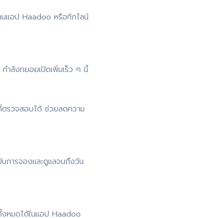
่านแอป Haadoo หรือทักไลน์
ำลังทยอยเปิดเพิ่มเร็ว ๆ นี้
ที่ตรวจสอบได้ ช่วยลดความ
ยันการจองและดูแลจนถึงวัน
 ดูทั้งหมดได้ในแอป Haadoo