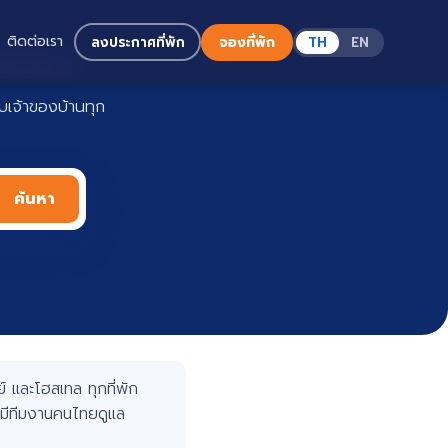
ติดต่อเรา
ลงประกาศที่พัก
จองที่พัก
TH
EN
Haadoo
เจ้าของบ้านทุก
ค้นหา
 และโฮสเทล ทุกที่พัก
มีทีมงานคนไทยดูแล