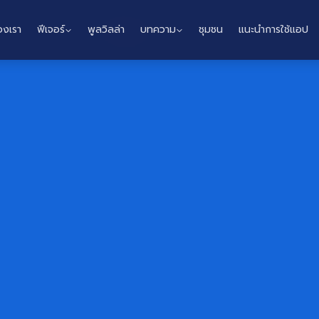
องเรา
ฟีเจอร์
พูลวิลล่า
บทความ
ชุมชน
แนะนำการใช้แอป
Home