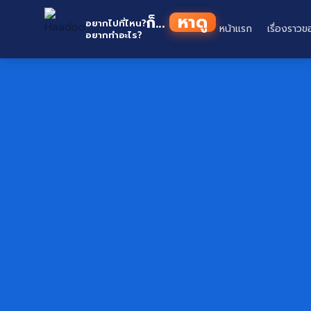
Skip
หาดู
ก็...
to
อยากไปที่ไหน?
หน้าแรก
เรื่องราวข
อยากทำอะไร?
content